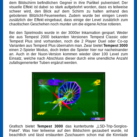
dem Bildschirm befindlichen Gegner in ihre Partikel pulverisiert. Der
visuelle Effekt ist dabei so stark aufgebohrt worden, dass es teilweise
schwer wird, den Blick auf dem Schirm zu halten anhand des
gebotenen Blitzlicht-Feuerwerkes. Zudem wurde bei einigen Leveln
zusätzlich der Effekt eingebaut, dass einige der Level zusätzlich zum
chaotischen Geschehen noch munter um die eigene Achse rotieren.
Bei den Spielmodis wurde in der 3000er Inkarnation gespart. Weder
die aus Tempest 2000 bekannten Versionen Tempest Classic oder
Tempest Plus sind vorhanden, noch die 2 Player Duel oder Co-op
Varianten aus Tempest Plus übernahm man. Zwar bietet
Tempest 3000
einen 2-Spieler Modus, doch treten die Spieler hier nur nacheinander
an. Auch in der Nuon-Version kommen wieder über 100 Level zum
Einsatz, welche nach Abschluss dieser durch eine unendliche Anzahl
zufallsgenerierter Tuben ergänzt werden.
Grafisch bietet
Tempest 3000
das kunterbunte „LSD-Trip-Sorglos-
Paket“. Was hier teilweise auf den Bildschirm gezaubert wurde, ist
beachtlich und lässt erstaunten Zuschauern schon mal die Kinnlade