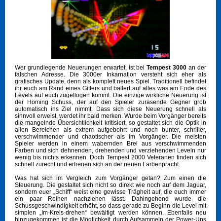
Wer grundlegende Neuerungen erwartet, ist bei
Tempest 3000
an der
falschen Adresse. Die 3000er Inkarnation versteht sich eher als
grafisches Update, denn als komplett neues Spiel. Traditionell befindet
ihr euch am Rand eines Gitters und ballert auf alles was am Ende des
Levels auf euch zugeflogen kommt. Die einzige wirkliche Neuerung ist
der Homing Schuss, der auf den Spieler zurasende Gegner grob
automatisch ins Ziel nimmt. Dass sich diese Neuerung schnell als
sinnvoll erweist, werdet ihr bald merken. Wurde beim Vorgänger bereits
die mangelnde Übersichtlichkeit kritisiert, so gestaltet sich die Optik in
allen Bereichen als extrem aufgebohrt und noch bunter, schriller,
verschwimmender und chaotischer als im Vorgänger. Die meisten
Spieler werden in einem wabernden Brei aus verschwimmenden
Farben und sich dehnenden, drehenden und verziehenden Leveln nur
wenig bis nichts erkennen. Doch Tempest 2000 Veteranen finden sich
schnell zurecht und erfreuen sich an der neuen Farbenpracht.
Was hat sich im Vergleich zum Vorgänger getan? Zum einen die
Steuerung. Die gestaltet sich nicht so direkt wie noch auf dem Jaguar,
sondern euer „Schiff“ weist eine gewisse Trägheit auf, die euch immer
ein paar Reihen nachziehen lässt. Dahingehend wurde die
Schussgeschwindigkeit erhöht, so dass gerade zu Beginn die Level mit
simplen „Im-Kreis-drehen“ bewältigt werden können. Ebenfalls neu
hinzugekommen ist die Möglichkeit durch Aufsammeln der Power-Ups