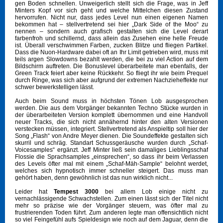
gen Boden schnellen. Unweigerlich stellt sich die Frage, was in Jeff
Minters Kopf vor sich geht und welche Mittelchen diesen Zustand
hervorrufen. Nicht nur, dass jedes Level nun einen eigenen Namen
bekommen hat – stellvertretend sei hier „Dark Side of the Moo“ zu
nennen – sondern auch grafisch gestalten sich die Level derart
farbenfroh und schillernd, dass allein das Zusehen eine helle Freude
ist. Überall verschwimmen Farben, zucken Blitze und fliegen Partikel.
Dass die Nuon-Hardware dabei oft an Ihr Limit getrieben wird, muss mit
teils argen Slowdowns bezahlt werden, die bei zu viel Action auf dem
Bildschirm auftreten. Die Bonuslevel überarbeitete man ebenfalls, der
Green Track feiert aber keine Rückkehr. So fliegt ihr wie beim Prequel
durch Ringe, was sich aber aufgrund der extremen Nachzieheffekte nur
schwer bewerkstelligen lässt.
Auch beim Sound muss in höchsten Tönen Lob ausgesprochen
werden. Die aus dem Vorgänger bekannten Techno Stücke wurden in
der überarbeiteten Version komplett übernommen und eine Handvoll
neuer Tracks, die sich nicht annähernd hinter den alten Versionen
verstecken müssen, integriert. Stellvertretend als Anspieltip soll hier der
Song „Flash“ von Andre Meyer dienen. Die Soundeffekte gestalten sich
skurril und schräg. Standart Schussgeräusche wurden durch „Schaf-
Voicesamples“ ergänzt. Jeff Minter ließ sein damaliges Lieblingsschaf
Flossie die Sprachsamples „einsprechen“, so dass ihr beim Verlassen
des Levels öfter mal mit einem „Schaf-Mäh-Sample“ belohnt werdet,
welches sich hypnotisch immer schneller steigert. Das muss man
gehört haben, denn gewöhnlich ist das nun wirklich nicht...
Leider hat
Tempest 3000
bei allem Lob einige nicht zu
vernachlässigende Schwachstellen. Zum einen lässt sich der Titel nicht
mehr so präzise wie der Vorgänger steuern, was öfter mal zu
frustrierenden Toden führt. Zum anderen legte man offensichtlich nicht
so viel Feingefühl aufs Spieldesign wie noch auf dem Jaguar, denn die