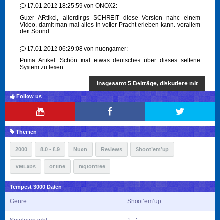
17.01.2012 18:25:59
von
ONOX2:
Guter ARtikel, allerdings SCHREIT diese Version nahc einem
Video, damit man mal alles in voller Pracht erleben kann, vorallem
den Sound....
17.01.2012 06:29:08
von
nuongamer:
Prima Artikel. Schön mal etwas deutsches über dieses seltene
System zu lesen....
Insgesamt 5 Beiträge, diskutiere mit
Follow us
Themen
2000
8.0 - 8.9
Nuon
Reviews
Shoot’em’up
VMLabs
online
regionfree
Tempest 3000 Daten
Genre
Shoot’em’up