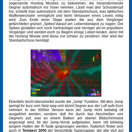
sogenannte Homing Missiles zu bekommen, die heranstürmende
Gegner automatisch ins Visier nehmen. Lässt man den Schussknopf
los, schießt man automatisch mit dem Standardschuss, was taktisches
Waffenwechseln ermöglicht und beim Verlassen eines Levels nötig
wird. Zum Ende einer Stage warten die aus dem Vorgänger
gefürchteten grünen „Spikes“darauf am Lebensbestand zu nagen. Die
Spikes gestalten sich noch hartnäckiger und nerviger als im populären
Vorgänger und werden euch zu Beginn einige Leben kosten, denn mit
der Homing Missile sind diese nur schwer zu zerstören. Hier wird der
Standardschuss benötigt.
Ebenfalls leicht überarbeitet wurde die „Jump“ Funktion. Mit dem Jump
springt ihr kurz vom Netz weg und könnt Gegner aus der Luft aufs Korn
nehmen. In der 3000er Version kann der Jump nicht beliebig oft
ausgeführt werden, sondern lädt ihn durch das Abschießen von
Gegnern auf, was an einem Balken am oberen Bildschirmrand
angezeigt wird. Ist der Jump-Vorrat aufgeladen, kann mit beliebig
langem Halten der R-Taste gesprungen werden. Natürlich findet sich
auch in
Tempest 3000
der berüchtigte Superzapper, der alle sich auf