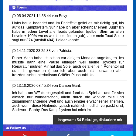
Forum
05.04.2021 14:38:44
von
Envy:
Habs heute beendet und im Endeffekt gefiel es mir richtig gut, bis
auf das Kampfsystem.Nun habe ich aber scheinbar einen Bug!? Ich
habe in jedem Level alle Toads gefunden (gelber Stern an allen
Leveln + 100% wo es welche zu finden gab), aber mein Toad Score
sagt nur 374 (anstatt 404). Leider konnte...
14.11.2020 23:25:38
von
Patricia:
Paper Mario habe ich schon vor einigen Monaten angefangen. Ich
musste dann eine Pause einlegen weil meine Joycons zur
Reparatur mußten.Mir hat das Spiel auch gefallen, ein Äonentor ist
es nicht geworden (habe ich aber auch nicht erwartet) aber
trotzdem sehr unterhaltsam.Größter Pluspunkt sind...
13.10.2020 08:45:34
von
Damon Gant:
Ich habs am WE durchgespielt und fand das Spiel an und für sich
einfach nur wunderschön, allein durch die wirklich tolle und
zusammenhängende Welt und auch einiger erwachsener Themen,
auch wenn diese Nintendo-typisch natürlich niedlich verpackt sind,
Stichwort: Bobby. Das Kampfsystem hat mich im...
Insgesamt 54 Beiträge, diskutiere mit
Follow us