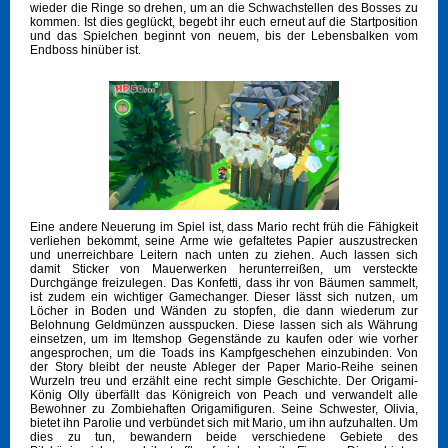
wieder die Ringe so drehen, um an die Schwachstellen des Bosses zu
kommen. Ist dies geglückt, begebt ihr euch erneut auf die Startposition
und das Spielchen beginnt von neuem, bis der Lebensbalken vom
Endboss hinüber ist.
Eine andere Neuerung im Spiel ist, dass Mario recht früh die Fähigkeit
verliehen bekommt, seine Arme wie gefaltetes Papier auszustrecken
und unerreichbare Leitern nach unten zu ziehen. Auch lassen sich
damit Sticker von Mauerwerken herunterreißen, um versteckte
Durchgänge freizulegen. Das Konfetti, dass ihr von Bäumen sammelt,
ist zudem ein wichtiger Gamechanger. Dieser lässt sich nutzen, um
Löcher in Boden und Wänden zu stopfen, die dann wiederum zur
Belohnung Geldmünzen ausspucken. Diese lassen sich als Währung
einsetzen, um im Itemshop Gegenstände zu kaufen oder wie vorher
angesprochen, um die Toads ins Kampfgeschehen einzubinden. Von
der Story bleibt der neuste Ableger der Paper Mario-Reihe seinen
Wurzeln treu und erzählt eine recht simple Geschichte. Der Origami-
König Olly überfällt das Königreich von Peach und verwandelt alle
Bewohner zu Zombiehaften Origamifiguren. Seine Schwester, Olivia,
bietet ihn Parolie und verbündet sich mit Mario, um ihn aufzuhalten. Um
dies zu tun, bewandern beide verschiedene Gebiete des