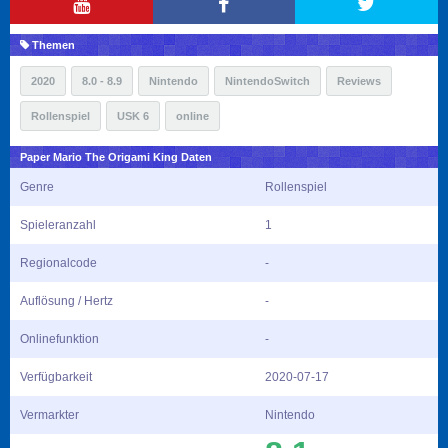
Themen
2020
8.0 - 8.9
Nintendo
NintendoSwitch
Reviews
Rollenspiel
USK 6
online
Paper Mario The Origami King Daten
Genre
Rollenspiel
Spieleranzahl
1
Regionalcode
-
Auflösung / Hertz
-
Onlinefunktion
-
Verfügbarkeit
2020-07-17
Vermarkter
Nintendo