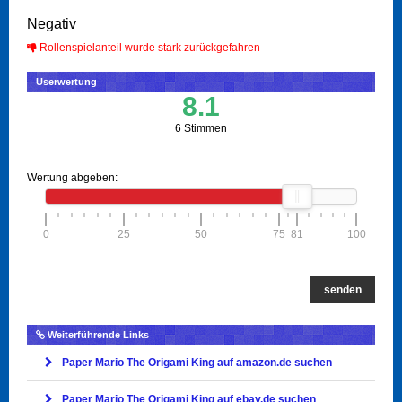
Negativ
Rollenspielanteil wurde stark zurückgefahren
Userwertung
8.1
6 Stimmen
Wertung abgeben:
0
25
50
75
81
100
senden
Weiterführende Links
Paper Mario The Origami King auf amazon.de suchen
Paper Mario The Origami King auf ebay.de suchen