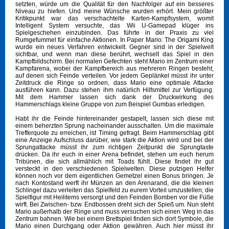
setzten, würde um die Qualität für den Nachfolger auf ein besseres
Niveau zu hiefen. Und meine Wünsche wurden erhört. Mein größter
Kritikpunkt war das verschachtelte Karten-Kampfsystem, womit
Intelligent System versuchte, das Wii U-Gamepad klüger ins
Spielgeschehen einzubinden. Das führte in der Praxis zu viel
Rumgefummel für einfache Aktionen. In Paper Mario: The Origami King
wurde ein neues Verfahren entwickelt. Gegner sind in der Spielwelt
sichtbar, und wenn man diese berührt, wechselt das Spiel in den
Kampfbildschirm. Bei normalen Gefechten steht Mario im Zentrum einer
Kampfarena, wobei der Kampfbereich aus mehreren Ringen besteht,
auf denen sich Feinde verteilen. Vor jedem Geplänkel müsst ihr unter
Zeitdruck die Ringe so ordnen, dass Mario eine optimale Attacke
ausführen kann. Dazu stehen ihm natürlich Hilfsmittel zur Verfügung.
Mit dem Hammer lassen sich dank der Druckwirkung des
Hammerschlags kleine Gruppe von zum Beispiel Gumbas erledigen.
Habt ihr die Feinde hintereinander gestapelt, lassen sich diese mit
einem beherzten Sprung nacheinander ausschalten. Um die maximale
Trefferquote zu erreichen, ist Timing gefragt. Beim Hammerschlag gibt
eine Anzeige Aufschluss darüber, wie stark die Aktion wird und bei der
Sprungattacke müsst ihr zum richtigen Zeitpunkt die Sprungtaste
drücken. Da ihr euch in einer Arena befindet, stehen um euch herum
Tribünen, die sich allmählich mit Toads fühlt. Diese findet ihr gut
versteckt in den verschiedenen Spielwelten. Diese putzigen Helfer
können noch vor dem eigentlichen Gemetzel einen Bonus bringen. Je
nach Kontostand werft ihr Münzen an den Arenarand, die die kleinen
Schlingel dazu verleiten das Spielfeld zu eurem Vorteil umzustellen, die
Spielfigur mit Heilitems versorgt und den Feinden Bomben vor die Füße
wirft. Bei Zwischen- bzw. Endbossen dreht sich der Spieß um. Nun steht
Mario außerhalb der Ringe und muss versuchen sich einen Weg in das
Zentrum bahnen. Wie bei einem Brettspiel finden sich dort Symbole, die
Mario einen Durchgang oder Aktion gewähren. Auch hier müsst ihr