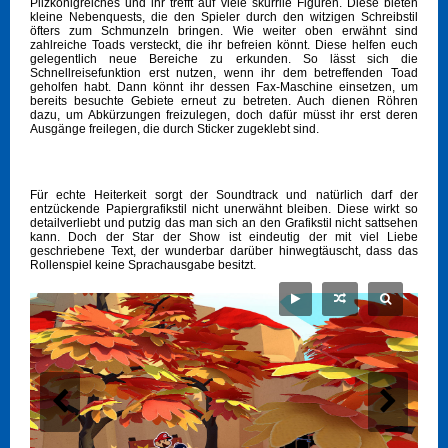
Pilzkönigreiches und ihr trefft auf viele skurrile Figuren. Diese bieten
kleine Nebenquests, die den Spieler durch den witzigen Schreibstil
öfters zum Schmunzeln bringen. Wie weiter oben erwähnt sind
zahlreiche Toads versteckt, die ihr befreien könnt. Diese helfen euch
gelegentlich neue Bereiche zu erkunden. So lässt sich die
Schnellreisefunktion erst nutzen, wenn ihr dem betreffenden Toad
geholfen habt. Dann könnt ihr dessen Fax-Maschine einsetzen, um
bereits besuchte Gebiete erneut zu betreten. Auch dienen Röhren
dazu, um Abkürzungen freizulegen, doch dafür müsst ihr erst deren
Ausgänge freilegen, die durch Sticker zugeklebt sind.
Für echte Heiterkeit sorgt der Soundtrack und natürlich darf der
entzückende Papiergrafikstil nicht unerwähnt bleiben. Diese wirkt so
detailverliebt und putzig das man sich an den Grafikstil nicht sattsehen
kann. Doch der Star der Show ist eindeutig der mit viel Liebe
geschriebene Text, der wunderbar darüber hinwegtäuscht, dass das
Rollenspiel keine Sprachausgabe besitzt.