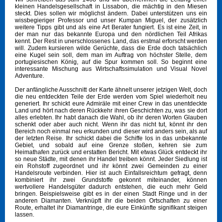
kleinen Handelsgesellschaft in Lissabon, die mächtig in den Miesen
steckt. Dies sollen wir möglichst ändern. Dabei unterstützen uns ein
wissbegieriger Professor und unser Kumpan Miguel, der zusätzlich
weitere Tipps gibt und als eine Art Berater fungiert. Es ist eine Zeit, in
der man nur das bekannte Europa und den nördlichen Teil Afrikas
kennt. Der Rest in unerschlossenes Land, das erstmal erforscht werden
will. Zudem kursieren wilde Gerüchte, dass die Erde doch tatsächlich
eine Kugel sein soll, dem man im Auftrag von höchster Stelle, dem
portugiesischen König, auf die Spur kommen soll. So beginnt eine
interessante Mischung aus Wirtschaftssimulation und Visual Novel
Adventure.
Der anfängliche Ausschnitt der Karte ähnelt unserer jetzigen Welt, doch
die neu entdeckten Teile der Erde werden vom Spiel wiederholt neu
generiert. Ihr schickt eure Admiräle mit einer Crew in das unentdeckte
Land und hört nach deren Rückkehr ihren Geschichten zu, was sie dort
alles erlebten. Ihr habt danach die Wahl, ob ihr deren Worten Glauben
schenkt oder aber auch nicht. Wenn ihr das nicht tut, könnt ihr den
Bereich noch einmal neu erkunden und dieser wird anders sein, als auf
der letzten Reise. Ihr schickt dabei die Schiffe los in das unbekannte
Gebiet, und sobald auf eine Grenze stoßen, kehren sie zum
Heimathafen zurück und erstatten Bericht. Mit etwas Glück entdeckt ihr
so neue Städte, mit denen ihr Handel treiben könnt. Jeder Siedlung ist
ein Rohstoff zugeordnet und ihr könnt zwei Gemeinden zu einer
Handelsroute verbinden. Hier ist auch Einfallsreichtum gefragt, denn
kombiniert ihr zwei Grundstoffe gekonnt miteinander, können
wertvollere Handelsgüter dadurch entstehen, die euch mehr Geld
bringen. Beispielsweise gibt es in der einen Stadt Ringe und in der
anderen Diamanten. Verknüpft ihr die beiden Ortschaften zu einer
Route, erhaltet ihr Diamantringe, die eure Einkünfte signifikant steigen
lassen.