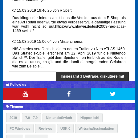
15.03.2019 19:46:25
von
Rtyper:
Das klingt sehr interessant.Ist das die Version aus dem E-Shop als
eine Art Retail oder wurde etwas verbessert?Die damalige Fassung
war wohl nicht so gut.https://www.ntower.de/test/2003-neo-atlas-
1469-switch/...
15.03.2019 15:06:04
von
Mistercinema:
NIS America veröffentlicht einen neuen Trailer zu Neo ATLAS 1469.
Das Strategie-Spiel erscheint am 12. April 2019 für die Nintendo
Switch™. Der Trailer gibt dem Spieler einen Einblick auf die Routen
die es zu umsegeln gilt und die damit einhergehenden Gefahren
wie zum Beispiel...
Insgesamt 3 Beiträge, diskutiere mit
Follow us
Themen
2019
7.0 - 7.9
NintendoSwitch
Nippon Ichi
PC Windows
Reviews
USK 0
Wirtschaftssimulation