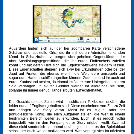
Außerdem finden sich auf der frei zoombaren Karte verschiedene
Schätze und spezielle Orte, die ihr mit euren Admirälen erkunden
könnt. In Schatztruhen verbergen sich geheime Gegenstände oder
aber Ausrüstungsgegenstände, die ihr euren Flottenchefs zuteilen
könnt und mit deren Hilfe sich die Eigenschaftswerte steigern lassen.
Diese Eigenschaften steigern sich aktiv bei Erkundungen oder bei der
Jagd auf Piraten, die ebenso wie ihr die Weltmeere umsegeln und
sogar eure Handelsschiffe angreifen können. Zudem müsst ihr auch auf
euren Kontostand achten, da einmal im Jahre eure Untergebenen ihren
Sold verlangen. In akuter Geldnot werdet ihr allerdings nie sein,
solange ihr immer genug Handelsrouten aufrechterhaltet.
Die Geschichte des Spiels wird in schlichten Textboxen erzählt, die
leider nur auf Englisch gehalten sind. Diese erscheinen von Zeit zu Zeit
und bringen die Story voran. Meist ist es Miguel oder der
portugiesische König, die euch Aufgaben stellen, die Welt in einem
bestimmten Bereich weiter zu erkunden. Euch ist es jedoch völlig
freigestellt, wie ihr den Fortgang eurer Story erleben wollt. Zwar ist
diese nicht sonderlich spannend erzählt, jedoch ist es der Spielablauf
selbst, der euch weiter motivieren wird. Was verbirgt sich im nächsten