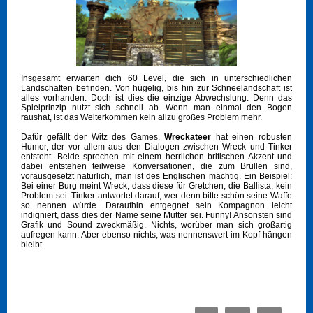
Insgesamt erwarten dich 60 Level, die sich in unterschiedlichen
Landschaften befinden. Von hügelig, bis hin zur Schneelandschaft ist
alles vorhanden. Doch ist dies die einzige Abwechslung. Denn das
Spielprinzip nutzt sich schnell ab. Wenn man einmal den Bogen
raushat, ist das Weiterkommen kein allzu großes Problem mehr.
Dafür gefällt der Witz des Games.
Wreckateer
hat einen robusten
Humor, der vor allem aus den Dialogen zwischen Wreck und Tinker
entsteht. Beide sprechen mit einem herrlichen britischen Akzent und
dabei entstehen teilweise Konversationen, die zum Brüllen sind,
vorausgesetzt natürlich, man ist des Englischen mächtig. Ein Beispiel:
Bei einer Burg meint Wreck, dass diese für Gretchen, die Ballista, kein
Problem sei. Tinker antwortet darauf, wer denn bitte schön seine Waffe
so nennen würde. Daraufhin entgegnet sein Kompagnon leicht
indigniert, dass dies der Name seine Mutter sei. Funny! Ansonsten sind
Grafik und Sound zweckmäßig. Nichts, worüber man sich großartig
aufregen kann. Aber ebenso nichts, was nennenswert im Kopf hängen
bleibt.