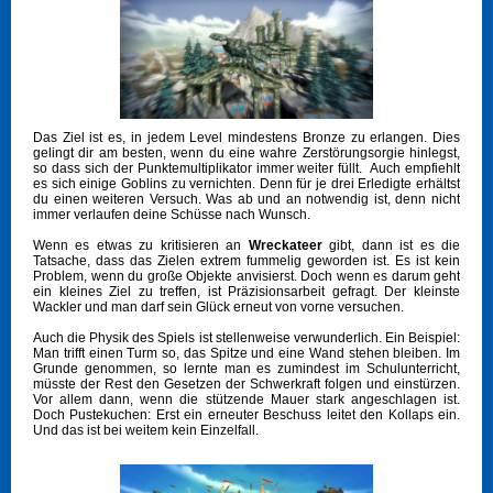
Das Ziel ist es, in jedem Level mindestens Bronze zu erlangen. Dies
gelingt dir am besten, wenn du eine wahre Zerstörungsorgie hinlegst,
so dass sich der Punktemultiplikator immer weiter füllt. Auch empfiehlt
es sich einige Goblins zu vernichten. Denn für je drei Erledigte erhältst
du einen weiteren Versuch. Was ab und an notwendig ist, denn nicht
immer verlaufen deine Schüsse nach Wunsch.
Wenn es etwas zu kritisieren an
Wreckateer
gibt, dann ist es die
Tatsache, dass das Zielen extrem fummelig geworden ist. Es ist kein
Problem, wenn du große Objekte anvisierst. Doch wenn es darum geht
ein kleines Ziel zu treffen, ist Präzisionsarbeit gefragt. Der kleinste
Wackler und man darf sein Glück erneut von vorne versuchen.
Auch die Physik des Spiels ist stellenweise verwunderlich. Ein Beispiel:
Man trifft einen Turm so, das Spitze und eine Wand stehen bleiben. Im
Grunde genommen, so lernte man es zumindest im Schulunterricht,
müsste der Rest den Gesetzen der Schwerkraft folgen und einstürzen.
Vor allem dann, wenn die stützende Mauer stark angeschlagen ist.
Doch Pustekuchen: Erst ein erneuter Beschuss leitet den Kollaps ein.
Und das ist bei weitem kein Einzelfall.