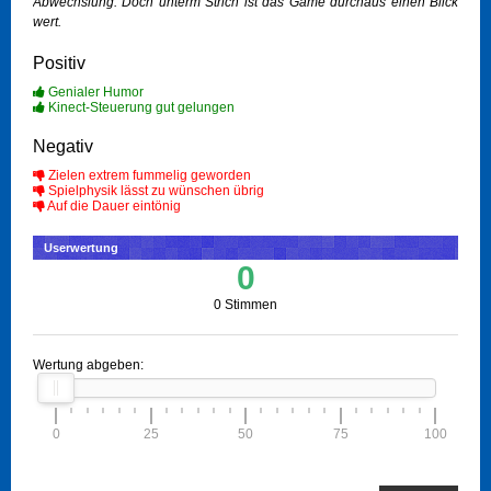
Abwechslung. Doch unterm Strich ist das Game durchaus einen Blick
wert.
Positiv
Genialer Humor
Kinect-Steuerung gut gelungen
Negativ
Zielen extrem fummelig geworden
Spielphysik lässt zu wünschen übrig
Auf die Dauer eintönig
Userwertung
0
0 Stimmen
Wertung abgeben:
0
25
50
75
100