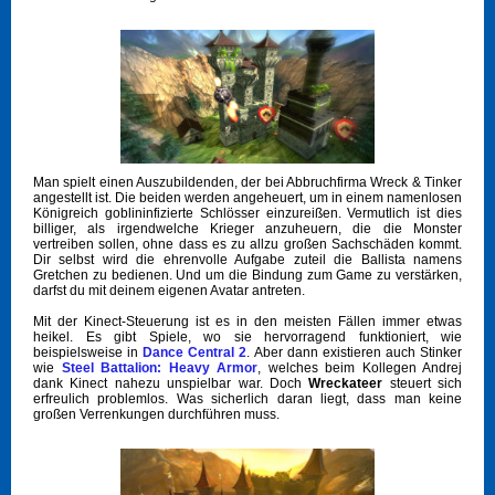
Man spielt einen Auszubildenden, der bei Abbruchfirma Wreck & Tinker
angestellt ist. Die beiden werden angeheuert, um in einem namenlosen
Königreich goblininfizierte Schlösser einzureißen. Vermutlich ist dies
billiger, als irgendwelche Krieger anzuheuern, die die Monster
vertreiben sollen, ohne dass es zu allzu großen Sachschäden kommt.
Dir selbst wird die ehrenvolle Aufgabe zuteil die Ballista namens
Gretchen zu bedienen. Und um die Bindung zum Game zu verstärken,
darfst du mit deinem eigenen Avatar antreten.
Mit der Kinect-Steuerung ist es in den meisten Fällen immer etwas
heikel. Es gibt Spiele, wo sie hervorragend funktioniert, wie
beispielsweise in
Dance Central 2
. Aber dann existieren auch Stinker
wie
Steel Battalion: Heavy Armor
, welches beim Kollegen Andrej
dank Kinect nahezu unspielbar war. Doch
Wreckateer
steuert sich
erfreulich problemlos. Was sicherlich daran liegt, dass man keine
großen Verrenkungen durchführen muss.