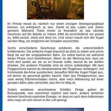
Im Prinzip musst du nämlich nur einen einzigen Bewegungsablauf
können, um erfolgreich zu sein. Damit ist das Laden und Zielen
gemeint. Während Tinker immer so freundlich ist, das nächste
Geschoss auf die Balista zu heben, trittst du anschließend vor, packst
zu, trittst zurück, zielst und lässt los. Und schon macht sich die Kugel
auf den Weg, um möglichst viel Schaden anzurichten.
Sechs verschiedene Geschosse existieren, die unterschiedlich
funktionieren. Die einfache Kugel brauchst du bloß zu zielen und schon
fliegt sie auf der vorgegebenen Bahn. Du selbst kannst sie während
dieser Phase noch beeinflussen. Wenn du der Meinung bist, dass sie
nicht dort landet, wo sie es im Grunde sollte, kannst du sie dorthin
drücken. Die anderen Projektile sind da schon aufwändiger. Mit dem
Fluggeschoss kannst du beispielsweise die Flugphase verlängern. Auf
Kommando die Arme ausstrecken, daraufhin fährt die Kugel Flügel aus,
mit denen du geschickt gleiten kannst. Oder das Flinkgeschoss, das
zwar wenig Flächenschaden macht, aber nach Aktivierung auf einer
geraden Bahn alles vernichtet, was ihm im Weg ist.
Zudem existieren verschiedene Schilder. Einige geben dir
Bonuspunkte, was manchmal nützlich sein kann, andere verleihen
deinem Geschoss explosive Energie, so dass es nach dem Aufkommen
alles rings um sich herum in die Luft sprengt.