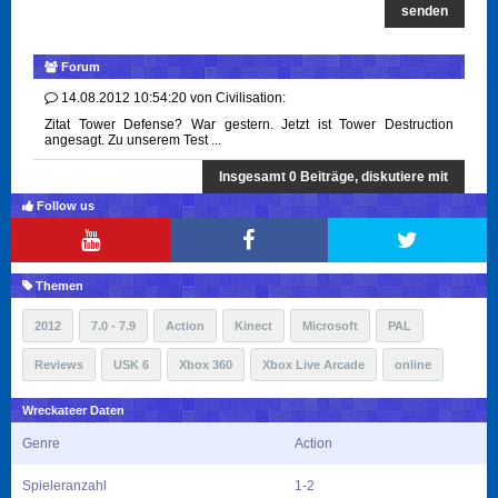
senden
Forum
14.08.2012 10:54:20
von
Civilisation:
Zitat Tower Defense? War gestern. Jetzt ist Tower Destruction
angesagt. Zu unserem Test ...
Insgesamt 0 Beiträge, diskutiere mit
Follow us
Themen
2012
7.0 - 7.9
Action
Kinect
Microsoft
PAL
Reviews
USK 6
Xbox 360
Xbox Live Arcade
online
Wreckateer Daten
Genre
Action
Spieleranzahl
1-2