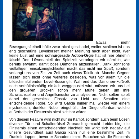
Etwas mehr
Bewegungsfreiheit hätte zwar nicht geschadet, weiter schlimm ist das
eng geschnürte Levelkorsett meiner Meinung nach aber nicht. Wer
keine Lust auf eine
schnurgerade Action-Orgie
hat ist hier ohnehin
falsch! Den Löwenanteil der Spielzeit verbringen wir nämlich, wie
bereits erwähnt, damit böse Dämonen abzuknallen. Dank Johnsons
vielfältigen Einsatzmöglichkeiten macht das nicht nur Spaß, sondern
verlangt uns von Zeit zu Zeit auch etwas Taktik ab. Manche Gegner
lassen sich nicht ohne weiteres besiegen, was vor allem für die
bildschirmfüllenden Level-Bosse gilt. Während das Dämonen-Fußvolk
noch verhältnismäßig einfach weggepustet wird, müssen wir uns bei
den größeren Brocken schon mehr Mühe geben um ihre
Schwachstellen und Angriffsmuster zu analysieren. Nicht selten spielt
dabei der geschickte Einsatz von Licht und Schatten eine
entscheidende Rolle. So wird Garcia immer mal wieder von einem
mysteriösen, dunklen Nebel eingehüllt, der Dinge offenbart welche
außerhalb der
Finsternis
nicht sichtbar wären.
Von diesem Feature wird nicht nur im Kampf, sondern auch beim Lösen
diverser Tür- und Schalterrätsel Gebrauch gemacht. Leider birgt die
Finsternis einen entscheidenden Nachteil: sie wirkt sich negativ auf
unsere Gesundheit aus! Garcia kann nur eine bestimmte Zeit im
Dunkeln tappen, bevor er Schaden nimmt. Brauchen wir die Finsternis