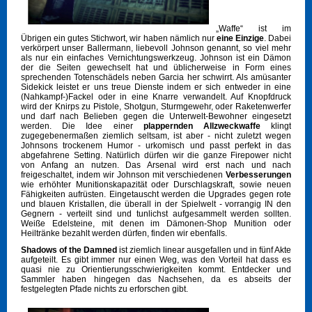
„Waffe“ ist im
Übrigen ein gutes Stichwort, wir haben nämlich nur
eine Einzige
. Dabei
verkörpert unser Ballermann, liebevoll Johnson genannt, so viel mehr
als nur ein einfaches Vernichtungswerkzeug. Johnson ist ein Dämon
der die Seiten gewechselt hat und üblicherweise in Form eines
sprechenden Totenschädels neben Garcia her schwirrt. Als amüsanter
Sidekick leistet er uns treue Dienste indem er sich entweder in eine
(Nahkampf-)Fackel oder in eine Knarre verwandelt. Auf Knopfdruck
wird der Knirps zu Pistole, Shotgun, Sturmgewehr, oder Raketenwerfer
und darf nach Belieben gegen die Unterwelt-Bewohner eingesetzt
werden. Die Idee einer
plappernden Allzweckwaffe
klingt
zugegebenermaßen ziemlich seltsam, ist aber - nicht zuletzt wegen
Johnsons trockenem Humor - urkomisch und passt perfekt in das
abgefahrene Setting. Natürlich dürfen wir die ganze Firepower nicht
von Anfang an nutzen. Das Arsenal wird erst nach und nach
freigeschaltet, indem wir Johnson mit verschiedenen
Verbesserungen
wie erhöhter Munitionskapazität oder Durschlagskraft, sowie neuen
Fähigkeiten aufrüsten. Eingetauscht werden die Upgrades gegen rote
und blauen Kristallen, die überall in der Spielwelt - vorrangig IN den
Gegnern - verteilt sind und tunlichst aufgesammelt werden sollten.
Weiße Edelsteine, mit denen im Dämonen-Shop Munition oder
Heiltränke bezahlt werden dürfen, finden wir ebenfalls.
Shadows of the Damned
ist ziemlich linear ausgefallen und in fünf Akte
aufgeteilt. Es gibt immer nur einen Weg, was den Vorteil hat dass es
quasi nie zu Orientierungsschwierigkeiten kommt. Entdecker und
Sammler haben hingegen das Nachsehen, da es abseits der
festgelegten Pfade nichts zu erforschen gibt.