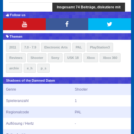
Insgesamt 74 Beiträge, diskutiere mit
Follow us
Themen
2011
7.0 - 7.9
Electronic Arts
PAL
PlayStation3
Reviews
Shooter
Sony
USK 18
Xbox
Xbox 360
archiv
e_h
p_s
Shadows of the Damned Daten
Genre
Shooter
Spieleranzahl
1
Regionalcode
PAL
Auflösung / Hertz
-