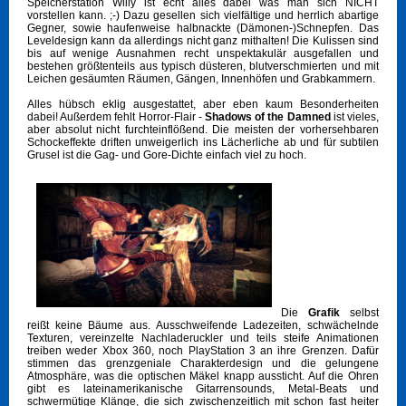
Speicherstation Willy ist echt alles dabei was man sich NICHT
vorstellen kann. ;-) Dazu gesellen sich vielfältige und herrlich abartige
Gegner, sowie haufenweise halbnackte (Dämonen-)Schnepfen. Das
Leveldesign kann da allerdings nicht ganz mithalten! Die Kulissen sind
bis auf wenige Ausnahmen recht unspektakulär ausgefallen und
bestehen größtenteils aus typisch düsteren, blutverschmierten und mit
Leichen gesäumten Räumen, Gängen, Innenhöfen und Grabkammern.
Alles hübsch eklig ausgestattet, aber eben kaum Besonderheiten
dabei! Außerdem fehlt Horror-Flair -
Shadows of the Damned
ist vieles,
aber absolut nicht furchteinflößend. Die meisten der vorhersehbaren
Schockeffekte driften unweigerlich ins Lächerliche ab und für subtilen
Grusel ist die Gag- und Gore-Dichte einfach viel zu hoch.
Die
Grafik
selbst
reißt keine Bäume aus. Ausschweifende Ladezeiten, schwächelnde
Texturen, vereinzelte Nachladeruckler und teils steife Animationen
treiben weder Xbox 360, noch PlayStation 3 an ihre Grenzen. Dafür
stimmen das grenzgeniale Charakterdesign und die gelungene
Atmosphäre, was die optischen Mäkel knapp aussticht. Auf die Ohren
gibt es lateinamerikanische Gitarrensounds, Metal-Beats und
schwermütige Klänge, die sich zwischenzeitlich mit schon fast heiter