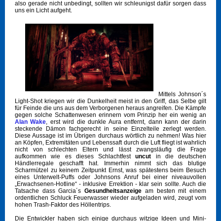
also gerade nicht unbedingt, sollten wir schleunigst dafür sorgen dass
uns ein Licht aufgeht.
Mittels Johnson´s
Light-Shot kriegen wir die Dunkelheit meist in den Griff, das Selbe gilt
für Feinde die uns aus dem Verborgenen heraus angreifen. Die Kämpfe
gegen solche Schattenwesen erinnern vom Prinzip her ein wenig an
Alan Wake
, erst wird die dunkle Aura entfernt, dann kann der darin
steckende Dämon fachgerecht in seine Einzelteile zerlegt werden.
Diese Aussage ist im Übrigen durchaus wörtlich zu nehmen! Was hier
an Köpfen, Extremitäten und Lebenssaft durch die Luft fliegt ist wahrlich
nicht von schlechten Eltern und lässt zwangsläufig die Frage
aufkommen wie es dieses Schlachtfest
uncut
in die deutschen
Händlerregale geschafft hat. Immerhin nimmt sich das blutige
Scharmützel zu keinem Zeitpunkt Ernst, was spätestens beim Besuch
eines Unterwelt-Puffs oder Johnsons Anruf bei einer niveauvollen
„Erwachsenen-Hotline“ - inklusive Errektion - klar sein sollte. Auch die
Tatsache dass Garcia´s
Gesundheitsanzeige
am besten mit einem
ordentlichen Schluck Feuerwasser wieder aufgeladen wird, zeugt vom
hohen Trash-Faktor des Höllentrips.
Die Entwickler haben sich einige durchaus witzige Ideen und Mini-