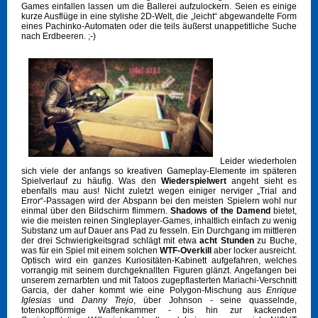
Games einfallen lassen um die Ballerei aufzulockern. Seien es einige
kurze Ausflüge in eine stylishe 2D-Welt, die „leicht“ abgewandelte Form
eines Pachinko-Automaten oder die teils äußerst unappetitliche Suche
nach Erdbeeren. ;-)
Leider wiederholen
sich viele der anfangs so kreativen Gameplay-Elemente im späteren
Spielverlauf zu häufig. Was den
Wiederspielwert
angeht sieht es
ebenfalls mau aus! Nicht zuletzt wegen einiger nerviger „Trial and
Error“-Passagen wird der Abspann bei den meisten Spielern wohl nur
einmal über den Bildschirm flimmern.
Shadows of the Damend
bietet,
wie die meisten reinen Singleplayer-Games, inhaltlich einfach zu wenig
Substanz um auf Dauer ans Pad zu fesseln. Ein Durchgang im mittleren
der drei Schwierigkeitsgrad schlägt mit etwa
acht Stunden
zu Buche,
was für ein Spiel mit einem solchen
WTF-Overkill
aber locker ausreicht.
Optisch wird ein ganzes Kuriositäten-Kabinett aufgefahren, welches
vorrangig mit seinem durchgeknallten Figuren glänzt. Angefangen bei
unserem zernarbten und mit Tatoos zugepflasterten Mariachi-Verschnitt
Garcia, der daher kommt wie eine Polygon-Mischung aus
Enrique
Iglesias
und
Danny Trejo
, über Johnson - seine quasselnde,
totenkopfförmige Waffenkammer - bis hin zur kackenden