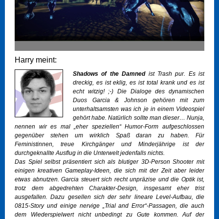
Harry meint:
Shadows of the Damned
ist Trash pur. Es ist
dreckig, es ist eklig, es ist total krank und es ist
echt witzig! ;-) Die Dialoge des dynamischen
Duos Garcia & Johnson gehören mit zum
unterhaltsamsten was ich je in einem Videospiel
gehört habe. Natürlich sollte man dieser… Nunja,
nennen wir es mal „eher speziellen“ Humor-Form aufgeschlossen
gegenüber stehen um wirklich Spaß daran zu haben. Für
Feministinnen, treue Kirchgänger und Minderjährige ist der
durchgeknallte Ausflug in die Unterwelt jedenfalls nichts.
Das Spiel selbst präsentiert sich als blutiger 3D-Person Shooter mit
einigen kreativen Gameplay-Ideen, die sich mit der Zeit aber leider
etwas abnutzen. Garcia steuert sich recht unpräzise und die Optik ist,
trotz dem abgedrehten Charakter-Design, insgesamt eher trist
ausgefallen. Dazu gesellen sich der sehr lineare Level-Aufbau, die
0815-Story und einige nervige „Trial and Error“-Passagen, die auch
dem Wiederspielwert nicht unbedingt zu Gute kommen. Auf der