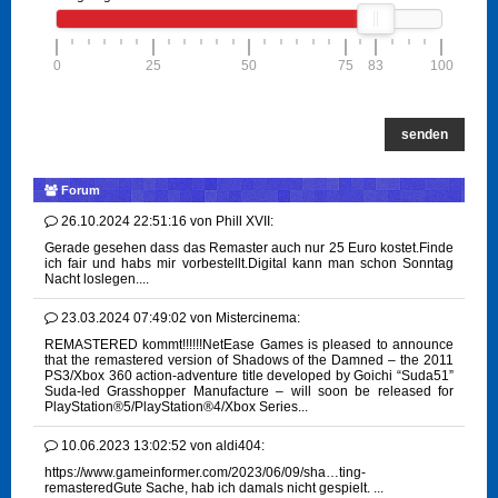
0
25
50
75
83
100
senden
Forum
26.10.2024 22:51:16
von
Phill XVII:
Gerade gesehen dass das Remaster auch nur 25 Euro kostet.Finde
ich fair und habs mir vorbestellt.Digital kann man schon Sonntag
Nacht loslegen....
23.03.2024 07:49:02
von
Mistercinema:
REMASTERED kommt!!!!!!NetEase Games is pleased to announce
that the remastered version of Shadows of the Damned – the 2011
PS3/Xbox 360 action-adventure title developed by Goichi “Suda51”
Suda-led Grasshopper Manufacture – will soon be released for
PlayStation®5/PlayStation®4/Xbox Series...
10.06.2023 13:02:52
von
aldi404:
https://www.gameinformer.com/2023/06/09/sha…ting-
remasteredGute Sache, hab ich damals nicht gespielt. ...