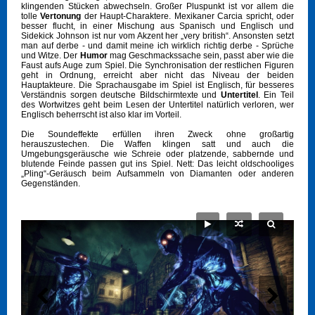
klingenden Stücken abwechseln. Großer Pluspunkt ist vor allem die
tolle
Vertonung
der Haupt-Charaktere. Mexikaner Carcia spricht, oder
besser flucht, in einer Mischung aus Spanisch und Englisch und
Sidekick Johnson ist nur vom Akzent her „very british“. Ansonsten setzt
man auf derbe - und damit meine ich wirklich richtig derbe - Sprüche
und Witze. Der
Humor
mag Geschmackssache sein, passt aber wie die
Faust aufs Auge zum Spiel. Die Synchronisation der restlichen Figuren
geht in Ordnung, erreicht aber nicht das Niveau der beiden
Hauptakteure. Die Sprachausgabe im Spiel ist Englisch, für besseres
Verständnis sorgen deutsche Bildschirmtexte und
Untertitel
. Ein Teil
des Wortwitzes geht beim Lesen der Untertitel natürlich verloren, wer
Englisch beherrscht ist also klar im Vorteil.
Die Soundeffekte erfüllen ihren Zweck ohne großartig
herauszustechen. Die Waffen klingen satt und auch die
Umgebungsgeräusche wie Schreie oder platzende, sabbernde und
blutende Feinde passen gut ins Spiel. Nett: Das leicht oldschooliges
„Pling“-Geräusch beim Aufsammeln von Diamanten oder anderen
Gegenständen.