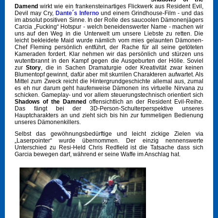
Damend
wirkt wie ein frankensteinartiges Flickwerk aus Resident Evil,
Devil may Cry,
Dante´s Inferno
und einem Grindhouse-Film - und das
im absolut positiven Sinne. In der Rolle des saucoolen Dämonenjägers
Carcia „Fucking“ Hotspur - welch beneidenswerter Name - machen wir
uns auf den Weg in die Unterwelt um unsere Liebste zu retten. Die
leicht bekleidete Maid wurde nämlich vom mies gelaunten Dämonen-
Chef Fleming persönlich entführt, der Rache für all seine getöteten
Kameraden fordert. Klar nehmen wir das persönlich und stürzen uns
wutentbrannt in den Kampf gegen die Ausgeburten der Hölle. Soviel
zur
Story
, die in Sachen Dramaturgie oder Kreativität zwar keinen
Blumentopf gewinnt, dafür aber mit skurrilen Charakteren aufwartet. Als
Mittel zum Zweck reicht die Hintergrundgeschichte allemal aus, zumal
es eh nur darum geht haufenweise Dämonen ins virtuelle Nirvana zu
schicken. Gameplay- und vor allem steuerungstechnisch orientiert sich
Shadows of the Damned
offensichtlich an der Resident Evil-Reihe.
Das fängt bei der 3D-Person-Schulterperspektive unseres
Hauptcharakters an und zieht sich bis hin zur fummeligen Bedienung
unseres Dämonenkillers.
Selbst das gewöhnungsbedürftige und leicht zickige Zielen via
„Laserpointer“ wurde übernommen. Der einzig nennenswerte
Unterschied zu Resi-Held Chris Redfield ist die Tatsache dass sich
Garcia bewegen darf, während er seine Waffe im Anschlag hat.