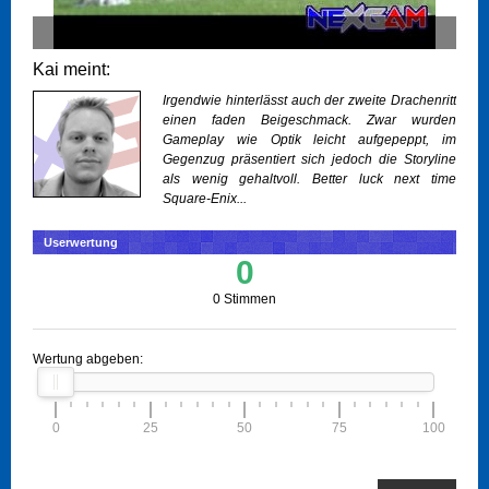
Kai meint:
Irgendwie hinterlässt auch der zweite Drachenritt
einen faden Beigeschmack. Zwar wurden
Gameplay wie Optik leicht aufgepeppt, im
Gegenzug präsentiert sich jedoch die Storyline
als wenig gehaltvoll. Better luck next time
Square-Enix...
Userwertung
0
0 Stimmen
Wertung abgeben:
0
25
50
75
100