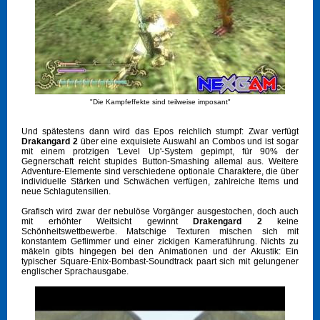
"Die Kampfeffekte sind teilweise imposant"
Und spätestens dann wird das Epos reichlich stumpf: Zwar verfügt
Drakangard 2
über eine exquisiete Auswahl an Combos und ist sogar
mit einem protzigen 'Level Up'-System gepimpt, für 90% der
Gegnerschaft reicht stupides Button-Smashing allemal aus. Weitere
Adventure-Elemente sind verschiedene optionale Charaktere, die über
individuelle Stärken und Schwächen verfügen, zahlreiche Items und
neue Schlagutensilien.
Grafisch wird zwar der nebulöse Vorgänger ausgestochen, doch auch
mit erhöhter Weitsicht gewinnt
Drakengard 2
keine
Schönheitswettbewerbe. Matschige Texturen mischen sich mit
konstantem Geflimmer und einer zickigen Kameraführung. Nichts zu
mäkeln gibts hingegen bei den Animationen und der Akustik: Ein
typischer Square-Enix-Bombast-Soundtrack paart sich mit gelungener
englischer Sprachausgabe.