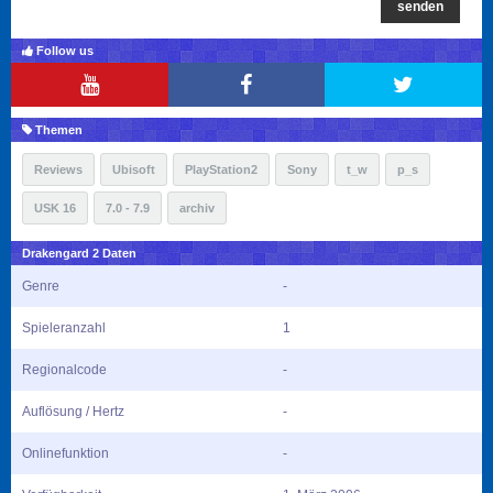
senden
Follow us
Themen
Reviews
Ubisoft
PlayStation2
Sony
t_w
p_s
USK 16
7.0 - 7.9
archiv
Drakengard 2 Daten
Genre
-
Spieleranzahl
1
Regionalcode
-
Auflösung / Hertz
-
Onlinefunktion
-