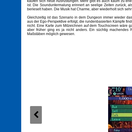
kaufen sich neue Ausrüstungen. Mehr gibt es auch kaum zu erle
ist. Die Sounduntermalung erinnert an seelige Zeiten zurück, 
berieselt haben. Die Musik hat Charme, aber wiederholt sich sehr 
Gleichzeitig ist das Szenario in dem Dungeon immer wieder das 
aus der Ego-Perspektive erfolgt, die rundenbasierten Kämpfe find
nicht. Eine Karte zum Mitzeichnen auf dem Touchscreen wäre ga
aber früher ging es ja nicht anders. Ein süchtig machendes R
Maßstäben möglich gewesen.