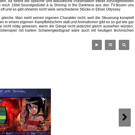
ben, da selbst die optische und akkustische Präsentation etwas zurückgeblieben
als noch 16bit-Soundgedüdel à la Shining in the Darkness aus den TV-Boxen uns
oft und es gibt ohnehin nicht viele verschiedene Stücke in Etrian Odyssey.
gleiche. Man sieht seinen eigenen Charakter nicht, weil die Steuerung komplett
en in einem eigenen Kampfbildschirm statt und Animationen gibt es so gut wie gar
r nicht nötig gewesen, wenn die Gänge nicht jederzeit gleich aussehen würden,
ollenspiel mit hartem Schwierigkeitsgrad wäre auch mit heutigen technischen