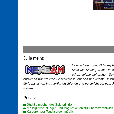
Julia meint:
Es ist schwer Etrian Odyssey f
Spiel wie Shining in the Darkn
schon solche beinharten Spi
entfliehen will um eine Geschichte zu erleben und leichte Unter
übrigens schon in Amerika erschienen und verspricht ein paar Fe
warten.
Positiv
Süchtig machendes Spielprinzip
Massig Ausrüstungen und Möglichkeiten zur Charakterentwick
Kartieren per Touchscreen möglich