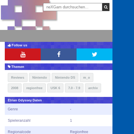
Follow us
Themen
Reviews
Nintendo
Nintendo DS
m_o
2008
regionfree
USK 6
7.0 - 7.9
archiv
Etrian Odyssey Daten
Genre
-
Spieleranzahl
1
Regionalcode
Regionfree