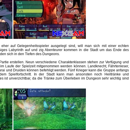
 eher auf Gelegenheitsspieler ausgelegt sind, will man sich mit einer echten
riesiges Labyrinth auf und zig Abenteurer kommen in die Stadt um das Ende des
nden sich in den Tiefen des Dungeons.
 Partie erstellen. Neun verschiedene Charakterklassen stehen zur Verfügung und
t im Laufe der Spielzeit mitgenommen werden können. Landknecht, Fährtenleser,
murai und Druiden können befehligt werden. Fünf Krieger kann die Gruppe anfangs
dem Spielfortschritt. In der Stadt kann man ansonsten noch Heiltränke und
s ist unverzichtbar, da die Tränke zum Überleben im Dungeon sehr wichtig sind