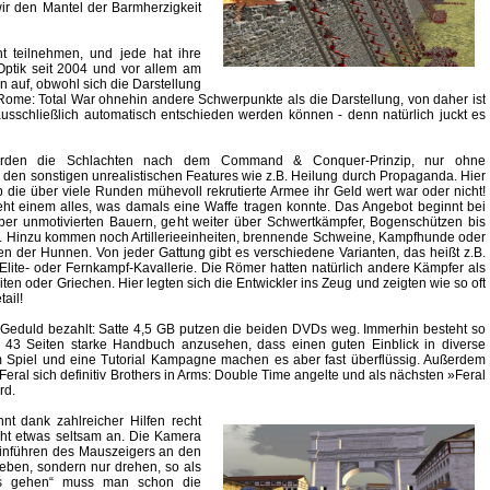
wir den Mantel der Barmherzigkeit
ht teilnehmen, und jede hat ihre
Optik seit 2004 und vor allem am
en auf, obwohl sich die Darstellung
t Rome: Total War ohnehin andere Schwerpunkte als die Darstellung, von daher ist
sschließlich automatisch entschieden werden können - denn natürlich juckt es
erden die Schlachten nach dem Command & Conquer-Prinzip, nur ohne
en sonstigen unrealistischen Features wie z.B. Heilung durch Propaganda. Hier
 ob die über viele Runden mühevoll rekrutierte Armee ihr Geld wert war oder nicht!
eht einem alles, was damals eine Waffe tragen konnte. Das Angebot beginnt bei
ber unmotivierten Bauern, geht weiter über Schwertkämpfer, Bogenschützen bis
ie. Hinzu kommen noch Artillerieeinheiten, brennende Schweine, Kampfhunde oder
en der Hunnen. Von jeder Gattung gibt es verschiedene Varianten, das heißt z.B.
 Elite- oder Fernkampf-Kavallerie. Die Römer hatten natürlich andere Kämpfer als
ten oder Griechen. Hier legten sich die Entwickler ins Zeug und zeigten wie so oft
ail!
und Geduld bezahlt: Satte 4,5 GB putzen die beiden DVDs weg. Immerhin besteht so
 43 Seiten starke Handbuch anzusehen, dass einen guten Einblick in diverse
 im Spiel und eine Tutorial Kampagne machen es aber fast überflüssig. Außerdem
Feral sich definitiv Brothers in Arms: Double Time angelte und als nächsten »Feral
rd.
t dank zahlreicher Hilfen recht
cht etwas seltsam an. Die Kamera
 Hinführen des Mauszeigers an den
ieben, sondern nur drehen, so als
ts gehen“ muss man schon die