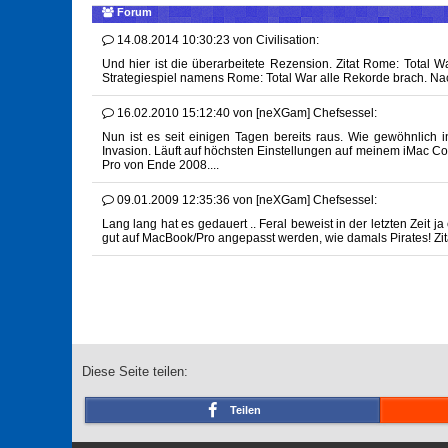
Forum
14.08.2014 10:30:23
von
Civilisation:
Und hier ist die überarbeitete Rezension. Zitat Rome: Total 
Strategiespiel namens Rome: Total War alle Rekorde brach. Na
16.02.2010 15:12:40
von
[neXGam] Chefsessel:
Nun ist es seit einigen Tagen bereits raus. Wie gewöhnlich 
Invasion. Läuft auf höchsten Einstellungen auf meinem iMac C
Pro von Ende 2008....
09.01.2009 12:35:36
von
[neXGam] Chefsessel:
Lang lang hat es gedauert .. Feral beweist in der letzten Zeit j
gut auf MacBook/Pro angepasst werden, wie damals Pirates! Zit
Diese Seite teilen:
Teilen