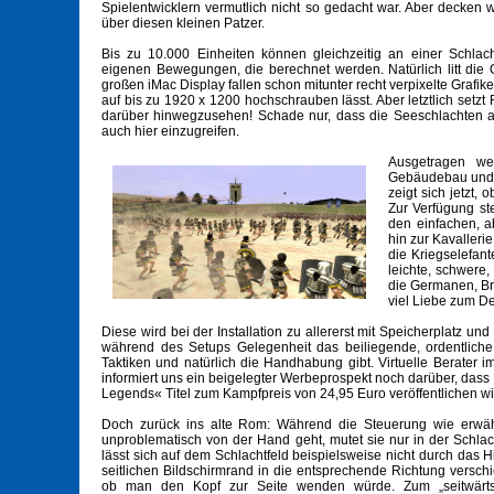
Spielentwicklern vermutlich nicht so gedacht war. Aber decken 
über diesen kleinen Patzer.
Bis zu 10.000 Einheiten können gleichzeitig an einer Schlac
eigenen Bewegungen, die berechnet werden. Natürlich litt die 
großen iMac Display fallen schon mitunter recht verpixelte Grafik
auf bis zu 1920 x 1200 hochschrauben lässt. Aber letztlich setz
darüber hinwegzusehen! Schade nur, dass die Seeschlachten au
auch hier einzugreifen.
Ausgetragen w
Gebäudebau und d
zeigt sich jetzt,
Zur Verfügung st
den einfachen, a
hin zur Kavaller
die Kriegselefant
leichte, schwere,
die Germanen, Bri
viel Liebe zum Det
Diese wird bei der Installation zu allererst mit Speicherplatz 
während des Setups Gelegenheit das beiliegende, ordentliche
Taktiken und natürlich die Handhabung gibt. Virtuelle Berater
informiert uns ein beigelegter Werbeprospekt noch darüber, dass 
Legends« Titel zum Kampfpreis von 24,95 Euro veröffentlichen wi
Doch zurück ins alte Rom: Während die Steuerung wie erwähn
unproblematisch von der Hand geht, mutet sie nur in der Schla
lässt sich auf dem Schlachtfeld beispielsweise nicht durch das
seitlichen Bildschirmrand in die entsprechende Richtung versch
ob man den Kopf zur Seite wenden würde. Zum „seitwär