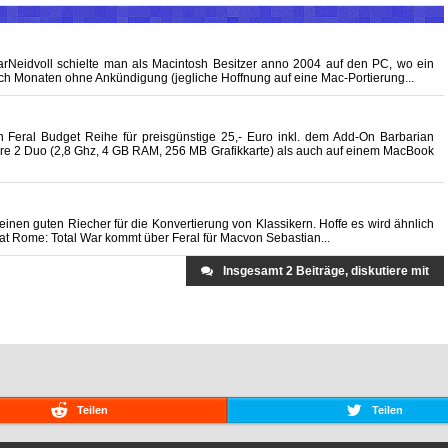
WarNeidvoll schielte man als Macintosh Besitzer anno 2004 auf den PC, wo ein
ch Monaten ohne Ankündigung (jegliche Hoffnung auf eine Mac-Portierung...
in Feral Budget Reihe für preisgünstige 25,- Euro inkl. dem Add-On Barbarian
ore 2 Duo (2,8 Ghz, 4 GB RAM, 256 MB Grafikkarte) als auch auf einem MacBook
a einen guten Riecher für die Konvertierung von Klassikern. Hoffe es wird ähnlich
at Rome: Total War kommt über Feral für Macvon Sebastian...
Insgesamt 2 Beiträge, diskutiere mit
Teilen
Teilen