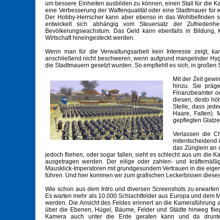
um bessere Einheiten ausbilden zu können, einen Stall für die K
eine Verbesserung der Waffenqualität oder eine Stadtmauer für e
Der Hobby-Herrscher kann aber ebenso in das Wohlbefinden se
entwickelt sich abhängig vom Steuersatz der Zufriedenh
Bevölkerungswachstum. Das Geld kann ebenfalls in Bildung, K
Wirtschaft hineingesteckt werden.
Wenn man für die Verwaltungsarbeit kein Interesse zeigt, k
anschließend nicht beschweren, wenn aufgrund mangelnder Hygi
die Stadtmauern gesetzt wurden. So empfiehlt es sich, in großen S
Mit der Zeit gew
hinzu. Sie präge
Finanzbeamter od
diesen, desto hö
Stelle, dass jede
Haare, Falten). 
gepflegten Glatz
Verlassen die C
mitentscheidend 
das Zünglein an 
jedoch fliehen, oder sogar fallen, sieht es schlecht aus um di
ausgetragen werden. Der eilige oder zahlen- und kräftemäßig
Mausklick-Imperatoren mit grundgesundem Vertrauen in die eigene
führen. Und hier kommen wir zum grafischen Leckerbissen dieses
Wie schon aus dem Intro und diversen Screenshots zu erwarten 
Es warten mehr als 10.000 Schlachtfelder aus Europa und dem M
werden. Die Ansicht des Feldes erinnert an die Kameraführung a
über die Ebenen, Hügel, Bäume, Felder und Städte hinweg flieg
Kamera auch unter die Erde geraten kann und da drunt