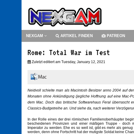
NEXGAM
ARTIKEL FINDEN
PATREON
Rome: Total War im Test
Zuletzt editiert am Tuesday, January 12, 2021
Neidvoll schielte man als Macintosh Besitzer anno 2004 auf d
Monaten ohne Ankündigung (jegliche Hoffnung auf eine Mac-Po
dem Mac. Doch das britische Softwarehaus Feral überrascht
Classics-Budgetreihe an. Und siehe da, nach weiterer Verzögerung 
In der Rolle eines der drei römischen Familienoberhäupter beginn
bescheidenen Provinzen und einer mäßigen Truppe - doch mi
Imperator zu werden. Ehe es so weit ist, gibt es mehr als genu
werden, denn ohne Fortschritt hat der mutigste Soldat keine Cha