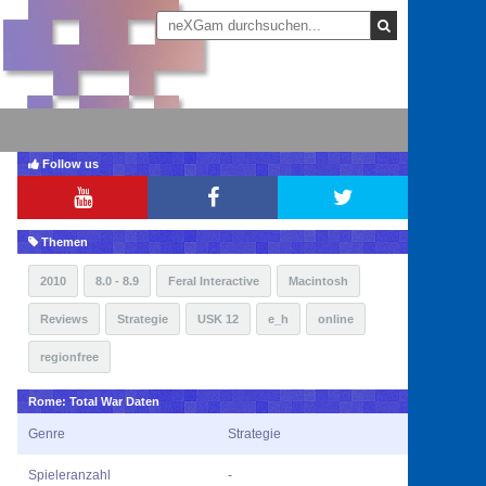
Follow us
Themen
2010
8.0 - 8.9
Feral Interactive
Macintosh
Reviews
Strategie
USK 12
e_h
online
regionfree
Rome: Total War Daten
Genre
Strategie
Spieleranzahl
-