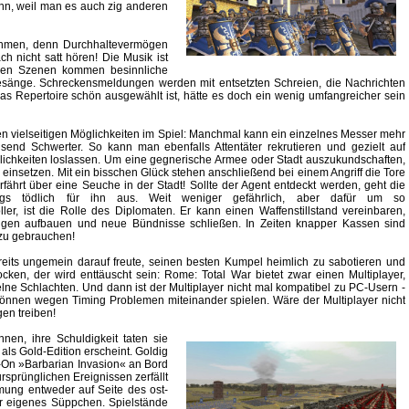
nn, weil man es auch zig anderen
ehmen, denn Durchhaltevermögen
h nicht satt hören! Die Musik ist
igen Szenen kommen besinnliche
esänge. Schreckensmeldungen werden mit entsetzten Schreien, die Nachrichten
as Repertoire schön ausgewählt ist, hätte es doch ein wenig umfangreicher sein
en vielseitigen Möglichkeiten im Spiel: Manchmal kann ein einzelnes Messer mehr
usend Schwerter. So kann man ebenfalls Attentäter rekrutieren und gezielt auf
nlichkeiten loslassen. Um eine gegnerische Armee oder Stadt auszukundschaften,
insetzen. Mit ein bisschen Glück stehen anschließend bei einem Angriff die Tore
fährt über eine Seuche in der Stadt! Sollte der Agent entdeckt werden, geht die
ings tödlich für ihn aus. Weit weniger gefährlich, aber dafür um so
ller, ist die Rolle des Diplomaten. Er kann einen Waffenstillstand vereinbaren,
gen aufbauen und neue Bündnisse schließen. In Zeiten knapper Kassen sind
 zu gebrauchen!
ereits ungemein darauf freute, seinen besten Kumpel heimlich zu sabotieren und
ken, der wird enttäuscht sein: Rome: Total War bietet zwar einen Multiplayer,
lne Schlachten. Und dann ist der Multiplayer nicht mal kompatibel zu PC-Usern -
können wegen Timing Problemen miteinander spielen. Wäre der Multiplayer nicht
gen treiben!
en, ihre Schuldigkeit taten sie
als Gold-Edition erscheint. Goldig
dd-On »Barbarian Invasion« an Bord
rsprünglichen Ereignissen zerfällt
mmung entweder auf Seite des ost-
er eigenes Süppchen. Spielstände