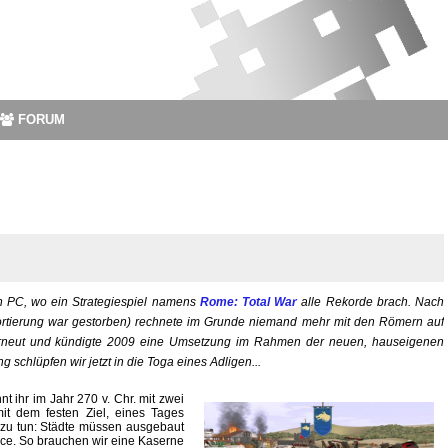
FORUM
en PC, wo ein Strategiespiel namens
Rome: Total War
alle Rekorde brach. Nach
rtierung war gestorben) rechnete im Grunde niemand mehr mit den Römern auf
 erneut und kündigte 2009 eine Umsetzung im Rahmen der neuen, hauseigenen
schlüpfen wir jetzt in die Toga eines Adligen...
t ihr im Jahr 270 v. Chr. mit zwei
t dem festen Ziel, eines Tages
g zu tun: Städte müssen ausgebaut
nce. So brauchen wir eine Kaserne