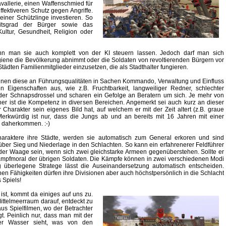
avallerie, einen Waffenschmied für
ffektiveren Schutz gegen Angriffe.
iner Schützlinge investieren. So
eitsgrad der Bürger sowie das
ultur, Gesundheit, Religion oder
ann man sie auch komplett von der KI steuern lassen. Jedoch darf man sich
ene die Bevölkerung abnimmt oder die Soldaten von revoltierenden Bürgern vor
tädten Familienmitglieder einzusetzen, die als Stadthalter fungieren.
innen diese an Führungsqualitäten in Sachen Kommando, Verwaltung und Einfluss
n Eigenschaften aus, wie z.B. Fruchtbarkeit, langweiliger Redner, schlechter
er Schnapsdrossel und scharen ein Gefolge an Beratern um sich. Je mehr von
her ist die Kompetenz in diversen Bereichen. Angemerkt sei auch kurz an dieser
r Charakter sein eigenes Bild hat, auf welchem er mit der Zeit altert (z.B. graue
Merkwürdig ist nur, dass die Jungs ab und an bereits mit 16 Jahren mit einer
e daherkommen. :-)
haraktere ihre Städte, werden sie automatisch zum General erkoren und sind
über Sieg und Niederlage in den Schlachten. So kann ein erfahrenerer Feldführer
der Waage sein, wenn sich zwei gleichstarke Armeen gegenüberstehen. Sollte er
e Kampfmoral der übrigen Soldaten. Die Kämpfe können in zwei verschiedenen Modi
 überlegene Stratege lässt die Auseinandersetzung automatisch entscheiden.
n Fähigkeiten dürfen ihre Divisionen aber auch höchstpersönlich in die Schlacht
 Spiels!
ist, kommt da einiges auf uns zu.
ittelmeerraum darauf, entdeckt zu
us Spielfilmen, wo der Betrachter
t. Peinlich nur, dass man mit der
er Wasser sieht, was von den