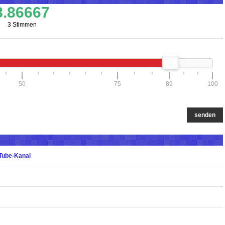
8.86667
3 Stimmen
50
75
89
100
senden
Tube-Kanal