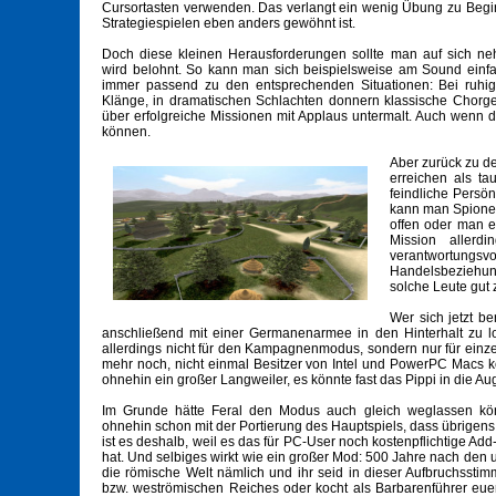
Cursortasten verwenden. Das verlangt ein wenig Übung zu Begi
Strategiespielen eben anders gewöhnt ist.
Doch diese kleinen Herausforderungen sollte man auf sich n
wird belohnt. So kann man sich beispielsweise am Sound einfac
immer passend zu den entsprechenden Situationen: Bei ruh
Klänge, in dramatischen Schlachten donnern klassische Chorg
über erfolgreiche Missionen mit Applaus untermalt. Auch wenn d
können.
Aber zurück zu d
erreichen als ta
feindliche Persö
kann man Spione e
offen oder man er
Mission allerd
verantwortungsvo
Handelsbeziehun
solche Leute gut
Wer sich jetzt b
anschließend mit einer Germanenarmee in den Hinterhalt zu loc
allerdings nicht für den Kampagnenmodus, sondern nur für einze
mehr noch, nicht einmal Besitzer von Intel und PowerPC Macs 
ohnehin ein großer Langweiler, es könnte fast das Pippi in die Au
Im Grunde hätte Feral den Modus auch gleich weglassen könn
ohnehin schon mit der Portierung des Hauptspiels, dass übrigens 
ist es deshalb, weil es das für PC-User noch kostenpflichtige A
hat. Und selbiges wirkt wie ein großer Mod: 500 Jahre nach den u
die römische Welt nämlich und ihr seid in dieser Aufbruchssti
bzw. weströmischen Reiches oder kocht als Barbarenführer eu