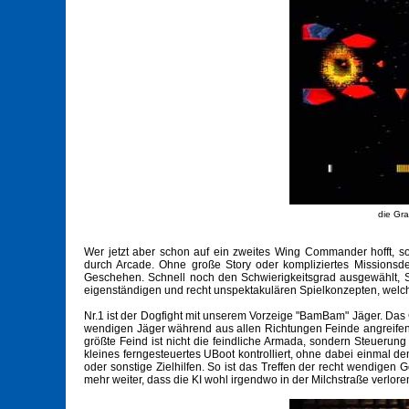
die Gra
Wer jetzt aber schon auf ein zweites Wing Commander hofft, s
durch Arcade. Ohne große Story oder kompliziertes Missionsde
Geschehen. Schnell noch den Schwierigkeitsgrad ausgewählt, S
eigenständigen und recht unspektakulären Spielkonzepten, welc
Nr.1 ist der Dogfight mit unserem Vorzeige "BamBam" Jäger. Da
wendigen Jäger während aus allen Richtungen Feinde angreifen.
größte Feind ist nicht die feindliche Armada, sondern Steuerun
kleines ferngesteuertes UBoot kontrolliert, ohne dabei einmal d
oder sonstige Zielhilfen. So ist das Treffen der recht wendigen 
mehr weiter, dass die KI wohl irgendwo in der Milchstraße verlore