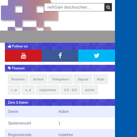
Follow us
Themen
Reviews
Action
Telegames
Jaguar
Atari
t_w
a_d
regionfree
5.0 - 5.9
archiv
Zero 5 Daten
Genre
Action
Spieleranzahl
1
Regionalcode
codefree