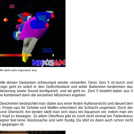
fik sieht sehr imposant aus
ollte diesen Gedanken schleunigst wieder verwerfen. Denn Zero 5 ist durch und
sign geht es sofort in den Gefechtsstand und wilde Ballereien bestimmen das
teuerung sowie Sound konfiguriert, und ab geht es. Zero 5 besteht dabei aus 3
he kombiniert dann die einzelnen Missionen ergeben.
s Geschehen beobachtet man dabei aus einer festen Außenansicht und steuert den
 Power-ups für Schilde und Waffen erleichtern die Schlacht ungemein. Doch der
g und Übersicht. Am besten stellt man sich dazu ein Aquarium vor, indem man ein
en Kopf zu bewegen. Zu allem Überfluss gibt es noch nicht einmal ein Fadenkreuz
Gegner fast reine Glückssache und sehr frustig. Da stört es dann auch schon nicht
n gegangen ist.