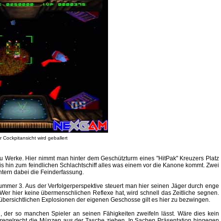
r Cockpitansicht wird geballert
r zu Werke. Hier nimmt man hinter dem Geschützturm eines "HitPak" Kreuzers Platz
is hin zum feindlichen Schlachtschiff alles was einem vor die Kanone kommt. Zwei
htern dabei die Feinderfassung.
mmer 3. Aus der Verfolgerperspektive steuert man hier seinen Jäger durch enge
Wer hier keine übermenschlichen Reflexe hat, wird schnell das Zeitliche segnen.
bersichtlichen Explosionen der eigenen Geschosse gilt es hier zu bezwingen.
d, der so manchen Spieler an seinen Fähigkeiten zweifeln lässt. Wäre dies kein
 regelrecht die Münzen aus der Tasche ziehen. In Sachen Präsentation hingegen