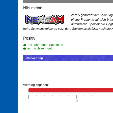
Nils meint:
Zero 5 gehört zu der Sorte Jag
einige Probleme mit sich brin
durchdacht. Speziell die Dog
hohe Schwierigkeitsgrad setzt dem Ganzen schließlich noch die 
Positiv
drei spannende Spielmodi
technisch sehr gut
Userwertung
Wertung abgeben:
0
25