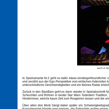
auch in de
In Spielvariante Nr.2 geht es dafür etwas einsteigerfreundliche
und zerstört aus der Ego-Perspektive vom einfachen Asteroiden b
unterschiedliche Geschwindigkeiten und ein kleines Radar erleic
Zurück in den BamBam geht es dann wieder in Spielabschnitt Nu
Schluchten und Röhren in bester Star Wars Todestern Tradition. 
Hindernisse, welche kaum Zeit zum Reagieren lassen und die unü
Über allen drei Modi hängt dabei später ein Schwierigkeitsgra
Konsolenspiel könnte man meinen, die Entwickler wollen einem