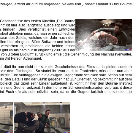
erzeugen, erfahrt Ihr nun im folgenden Review von „Robert Ludlum´s Das Bourne
 Geschehnisse des ersten Kinofilm „Die Bourne
“ ist hier also langfristig ausgelegt und wird
bringen. Dies verpflichtet einen Entwickler
Arbeit abliefern muss, da man einen schlechten
lease des Spiels, welches ein Jahr nach dem
illen hier ein gutes Stück Software und keinen
erstorben ist, erschienen die beiden letzten
gibt es bis dato nur in englisch) 2007 aus der
zen von „Rober Ludlum“ zurück und erhielt die Genehmigung der Nachlassverwalter.
m 3rd Person Actionspiel.
i dürft Ihr nun nicht nur stur die Geschehnisse des Films nachspielen, sondern
 vor dem Filmbeginn. So startet Ihr zwar auch in Frankreich, müsst hier nun aber
Ihr für Eure Auftraggeber in die ewigen Jagdgründe schicken sollt. Schon auf dem
bei den Details und der Grafik gegeben hat. Zur Orientierung bekommt Ihr auf dem
bgleich das Spiel sehr Linear aufgebaut ist, könnt Ihr hier den
Bourne Instinkt
onen und Gegner aufzeigt. In den höheren Schwierigkeitsgraden verbraucht diese
ird Euch oftmals sehr nützlich sein, da er die Gegner farblich unterscheidet, je