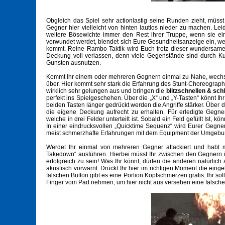
Obgleich das Spiel sehr actionlastig seine Runden zieht, müs
Gegner hier vielleicht von hinten lautlos nieder zu machen. L
weitere Bösewichte immer den Rest ihrer Truppe, wenn sie ein
verwundet werdet, blendet sich Eure Gesundheitsanzeige ein, wel
kommt. Reine Rambo Taktik wird Euch trotz dieser wundersamen 
Deckung voll verlassen, denn viele Gegenstände sind durch Kug
Gunsten ausnutzen.
Kommt Ihr einem oder mehreren Gegnern einmal zu Nahe, wechs
über. Hier kommt sehr stark die Erfahrung des Stunt-Choreograph
wirklich sehr gelungen aus und bringen die
blitzschnellen & sc
perfekt ins Spielgeschehen. Über die „X“ und „Y-Tasten“ könnt Ihr
beiden Tasten länger gedrückt werden die Angriffe stärker. Über 
die eigene Deckung aufrecht zu erhalten. Für erledigte Gegner
welche in drei Felder unterteilt ist. Sobald ein Feld gefüllt Ist, kö
In einer eindrucksvollen „Quicktime Sequenz“ wird Eurer Gegn
meist schmerzhafte Erfahrungen mit dem Equipment der Umgeb
Werdet Ihr einmal von mehreren Gegner attackiert und habt me
Takedown“ ausführen. Hierbei müsst Ihr zwischen den Gegnern 
erfolgreich zu sein! Was Ihr könnt, dürfen die anderen natürli
akustisch vorwarnt. Drückt Ihr hier im richtigen Moment die eing
falschen Button gibt es eine Portion Kopfschmerzen gratis. Ihr s
Finger vom Pad nehmen, um hier nicht aus versehen eine falsche