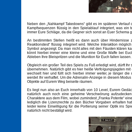
Neben den „Nahkampf Takedowns“ gibt es im späteren Verlauf
Kampfsequenzen flüssig in den Spielablauf integriert, was ein
immer Eure Schläge, da die Gegner sich sonst an Euer Schema 
An bestimmten Stellen heißt es dann auch über Hindernisse z
Reaktionstest“ flüssig integriert wird. Welche Interaktion möglic
Symbol angezeigt. Da man nicht alles mit den Fäusten klären ka
könnt hierbei immer eine kleine und eine Große Waffe bei Euc
Ableben Ihre Bleispritzen und die Munition für Euch fallen lasse
Obgleich ein großer Teil des Spiels zu Fuß erledigt wird, dürft I
übernehmen. Natürlich gibt es hier heiße Verfolgungsjagden mit 
wechselt hier und füllt sich hierbei immer weiter, je länger die
werdet Ihr verhaftet. Um die Adrenalin-Anzeige in diesem Modus zu
Objekte auf Eurem Weg beiseite räumen.
Es liegt nun also an Euch innerhalb von 10 Level, Eurem Gedäc
natürlich auch noch eine geheime Verschwörung aufzudecken. Hi
Charaktere aus dem Film, wobei zumindest „Franka Potente“ eine g
lediglich die Lizenzrechte zu den Bücher Vorgaben erhalten ha
leider keine Einwilligung für die Portierung seiner Optik ins Sp
natürlich nicht bestätigt wird.