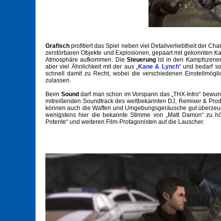
Grafisch
profitiert das Spiel neben viel Detailverliebtheit der 
zerstörbaren Objekte und Explosionen, gepaart mit gekonnten Ka
Atmosphäre aufkommen. Die
Steuerung
ist in den Kampfszene
aber viel Ähnlichkeit mit der aus „
Kane & Lynch
“ und bedarf s
schnell damit zu Recht, wobei die verschiedenen Einstellmögl
zulassen.
Beim
Sound
darf man schon im Vorspann das „THX-Intro“ bewund
mitreißenden Soundtrack des weltbekannten DJ, Remixer & Produ
können auch die Waffen und Umgebungsgeräusche gut überzeugen
wenigstens hier die bekannte Stimme von „Matt Damon“ zu hö
Potente“ und weiteren Film-Protagonisten auf die Lauscher.