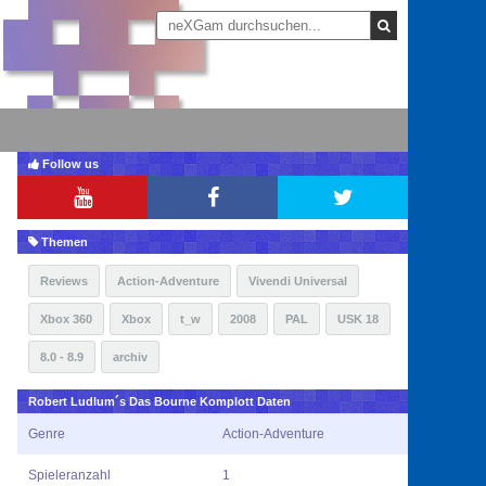
Follow us
Themen
Reviews
Action-Adventure
Vivendi Universal
Xbox 360
Xbox
t_w
2008
PAL
USK 18
8.0 - 8.9
archiv
Robert Ludlum´s Das Bourne Komplott Daten
Genre
Action-Adventure
Spieleranzahl
1