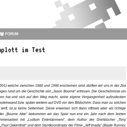
FORUM
mplott im Test
01) welche zwischen 1980 und 1990 erscheinen sind, dürften wir uns in der Zeit
mungen rund um die Geschichte von „Jason Bourne“ erfreuen. Die Geschehnisse um
oren hat und sich auf den Weg macht, seine eigene Vergangenheit aufzudecken
inoleinwand bzw. später weitere auf DVD vor den Bildschirm. Dass man zu solchen
wirft, ist ja keine Seltenheit. Diese erweisen sich dann oftmals aber als richtige
der „Bourne Akte“ bekommen wir das Spiel nun erst ein Jahr nach dem letzten
mmenarbeit mit „Ludlum Entertainment“, dem Author der Drehbücher „Tony
„Paul Oakenfold“ und dem Stuntkoordinator der Filme „Jeff Imada“ (Blade Runner,