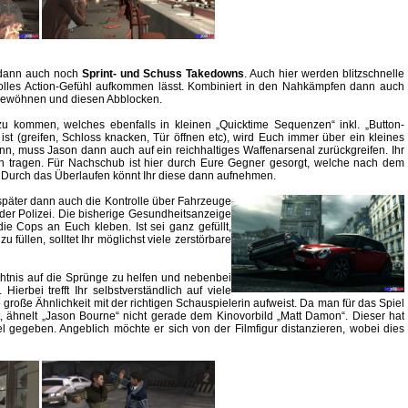
 dann auch noch
Sprint- und Schuss Takedowns
. Auch hier werden blitzschnelle
 tolles Action-Gefühl aufkommen lässt. Kombiniert in den Nahkämpfen dann auch
gewöhnen und diesen Abblocken.
u kommen, welches ebenfalls in kleinen „Quicktime Sequenzen“ inkl. „Button-
h ist (greifen, Schloss knacken, Tür öffnen etc), wird Euch immer über ein kleines
nn, muss Jason dann auch auf ein reichhaltiges Waffenarsenal zurückgreifen. Ihr
h tragen. Für Nachschub ist hier durch Eure Gegner gesorgt, welche nach dem
n. Durch das Überlaufen könnt Ihr diese dann aufnehmen.
hr später dann auch die Kontrolle über Fahrzeuge
der Polizei. Die bisherige Gesundheitsanzeige
 die Cops an Euch kleben. Ist sei ganz gefüllt,
 füllen, solltet Ihr möglichst viele zerstörbare
htnis auf die Sprünge zu helfen und nebenbei
erbei trefft Ihr selbstverständlich auf viele
roße Ähnlichkeit mit der richtigen Schauspielerin aufweist. Da man für das Spiel
t, ähnelt „Jason Bourne“ nicht gerade dem Kinovorbild „Matt Damon“. Dieser hat
iel gegeben. Angeblich möchte er sich von der Filmfigur distanzieren, wobei dies