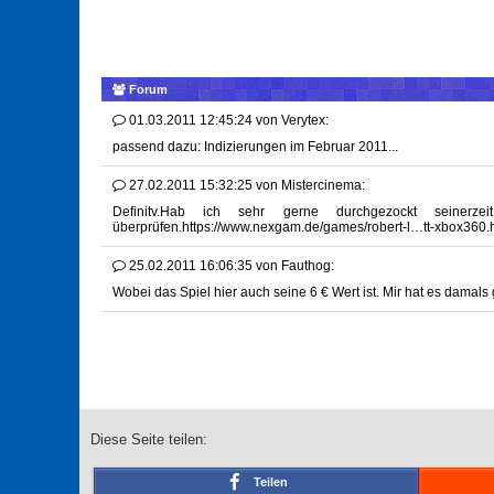
Forum
01.03.2011 12:45:24
von
Verytex:
passend dazu: Indizierungen im Februar 2011...
27.02.2011 15:32:25
von
Mistercinema:
Definitv.Hab ich sehr gerne durchgezockt sei
überprüfen.https://www.nexgam.de/games/robert-l…tt-xbox360.h
25.02.2011 16:06:35
von
Fauthog:
Wobei das Spiel hier auch seine 6 € Wert ist. Mir hat es damals g
Diese Seite teilen:
Teilen