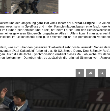
Charaktere und der Umgebung ganz klar vom Einsatz der
Unreal 3-Engine
. Die vielen
merawechseln im Spielfluss und in den Kampfeinlagen, lassen eine fast kinoreife
n im Grunde sehr einfach und direkt, hat beim Laufen und den Schusswechseln
omit einer gewissen Eingewöhnungsphase. Alles in Allem kommt man aber recht
ichkeiten im Optionsmenü eine gute Optimierung an die persönlichen Vorlieben
ern, was sich über den gesamten Spielverlauf sehr positiv auswirkt. Neben dem
zenten „Paul Oakenfold“ (arbeitet u.a. für U2, Snoop Doggy Dog & Simply Red),
. Auch die deutsche Synchronisation verdient dieses Mal Lob, wobei wir dann
ren bekommen. Daneben gibt es zusätzlich die original Stimmen von „Franka