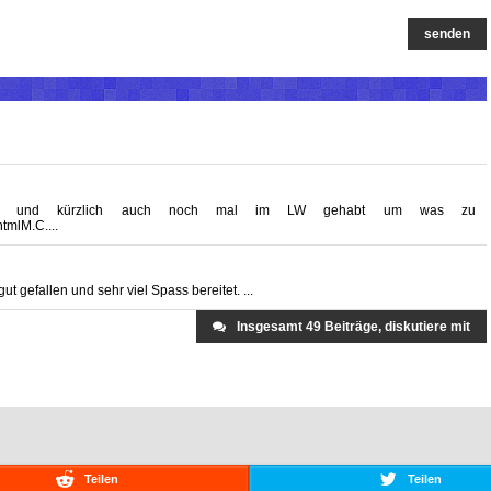
senden
nerzeit und kürzlich auch noch mal im LW gehabt um was zu
tmlM.C....
ut gefallen und sehr viel Spass bereitet. ...
Insgesamt 49 Beiträge, diskutiere mit
Teilen
Teilen