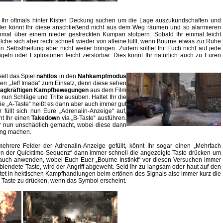
st Ihr oftmals hinter Kisten Deckung suchen um die Lage auszukundschaften und
eider könnt Ihr diese anschließend nicht aus dem Weg räumen und so alarmieren
mal über einem nieder gestreckten Kumpan stolpern. Sobald Ihr einmal leicht
che sich aber recht schnell wieder von alleine füllt, wenn Bourne etwas zur Ruhe
Selbstheilung aber nicht weiter bringen. Zudem solltet Ihr Euch nicht auf jede
eln oder Explosionen leicht zerstörbar. Dies könnt Ihr natürlich auch zu Euren
elt das Spiel
nahtlos
in den
Nahkampfmodus
en „Jeff Imada“ zum Einsatz, denn diese sehen
hlagkräftigen Kampfbewegungen
aus dem Film
 nun Schläge und Tritte ausüben. Haltet Ihr die
die „A-Taste“ heißt es dann aber auch immer gut
 füllt sich nun Eure „Adrenalin-Anzeige“ auf,
nnt Ihr einen
Takedown
via „B-Taste“ ausführen.
er nun unschädlich gemacht, wobei diese dann
ung machen.
hrere Felder der Adrenalin-Anzeige gefüllt, könnt Ihr sogar einen „Mehrfach
in der Quicktime-Sequenz“ dann immer schnell die angezeigte Taste drücken um
ch auch anwenden, wobei Euch Euer „Bourne Instinkt“ vor diesen Versuchen immer
eblendete Taste, wird der Angriff abgeweht. Seid Ihr zu langsam oder haut auf den
olltet in hektischen Kampfhandlungen beim ertönen des Signals also immer kurz die
 Taste zu drücken, wenn das Symbol erscheint.