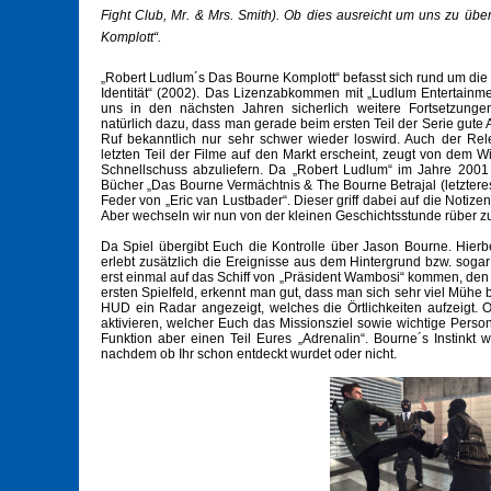
Fight Club, Mr. & Mrs. Smith). Ob dies ausreicht um uns zu üb
Komplott“.
„Robert Ludlum´s Das Bourne Komplott“ befasst sich rund um die
Identität“ (2002). Das Lizenzabkommen mit „Ludlum Entertainment
uns in den nächsten Jahren sicherlich weitere Fortsetzungen 
natürlich dazu, dass man gerade beim ersten Teil der Serie gute 
Ruf bekanntlich nur sehr schwer wieder loswird. Auch der Re
letzten Teil der Filme auf den Markt erscheint, zeugt von dem W
Schnellschuss abzuliefern. Da „Robert Ludlum“ im Jahre 2001 v
Bücher „Das Bourne Vermächtnis & The Bourne Betrajal (letzteres 
Feder von „Eric van Lustbader“. Dieser griff dabei auf die Noti
Aber wechseln wir nun von der kleinen Geschichtsstunde rüber zu
Da Spiel übergibt Euch die Kontrolle über Jason Bourne. Hierbe
erlebt zusätzlich die Ereignisse aus dem Hintergrund bzw. sogar
erst einmal auf das Schiff von „Präsident Wambosi“ kommen, den 
ersten Spielfeld, erkennt man gut, dass man sich sehr viel Mühe 
HUD ein Radar angezeigt, welches die Örtlichkeiten aufzeigt. O
aktivieren, welcher Euch das Missionsziel sowie wichtige Pers
Funktion aber einen Teil Eures „Adrenalin“. Bourne´s Instinkt w
nachdem ob Ihr schon entdeckt wurdet oder nicht.