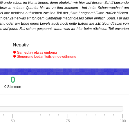
 Grunde schon im Koma liegen, denn obgleich wir hier auf dessen Schiff tausende
er brav in seinem Quartier bis wir zu ihm kommen. Und beim Schusswechsel am
McLane neidisch auf seinen zweiten Teil der „Stirb Langsam“ Filme zurück blicken.
iniger Zeit etwas eintönigem Gameplay macht dieses Spiel einfach Spaß. Für das
enü oder am Ende eines Levels auch noch nette Extras wie z.B. Soundtracks von
in auf jeden Fall schon gespannt, wann was wir hier beim nächsten Teil erwarten
Negativ
Gameplay etwas eintönig
Steuerung bedarf teils eingewöhnung
0
0 Stimmen
50
75
100