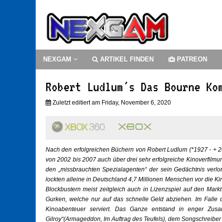
NEXGAM
ARTIKEL FINDEN
PATREON
Robert Ludlum´s Das Bourne Ko
Zuletzt editiert am Friday, November 6, 2020
Nach den erfolgreichen Büchern von Robert Ludlum (*1927 - + 20
von 2002 bis 2007 auch über drei sehr erfolgreiche Kinoverfil
den „missbrauchten Spezialagenten“ der sein Gedächtnis verl
lockten alleine in Deutschland 4,7 Millionen Menschen vor die K
Blockbustern meist zeitgleich auch in Lizenzspiel auf den Markt 
Gurken, welche nur auf das schnelle Geld abziehen. Im Falle 
Kinoabenteuer serviert. Das Ganze entstand in enger Zusa
Gilroy“(Armageddon, Im Auftrag des Teufels), dem Songschreiber 