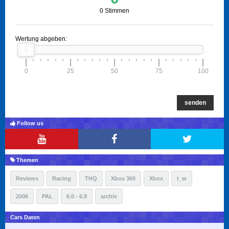
0 Stimmen
Wertung abgeben:
0
25
50
75
100
senden
Follow us
Themen
Reviews
Racing
THQ
Xbox 360
Xbox
t_w
2006
PAL
6.0 - 6.9
archiv
Cars Daten