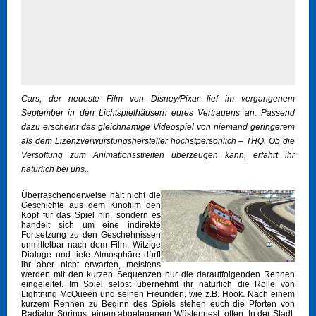
Cars, der neueste Film von Disney/Pixar lief im vergangenem
September in den Lichtspielhäusern eures Vertrauens an. Passend
dazu erscheint das gleichnamige Videospiel von niemand geringerem
als dem Lizenzverwurstungshersteller höchstpersönlich – THQ. Ob die
Versoftung zum Animationsstreifen überzeugen kann, erfahrt ihr
natürlich bei uns..
Überraschenderweise hält nicht die
Geschichte aus dem Kinofilm den
Kopf für das Spiel hin, sondern es
handelt sich um eine indirekte
Fortsetzung zu den Geschehnissen
unmittelbar nach dem Film. Witzige
Dialoge und tiefe Atmosphäre dürft
ihr aber nicht erwarten, meistens
werden mit den kurzen Sequenzen nur die darauffolgenden Rennen
eingeleitet. Im Spiel selbst übernehmt ihr natürlich die Rolle von
Lightning McQueen und seinen Freunden, wie z.B. Hook. Nach einem
kurzem Rennen zu Beginn des Spiels stehen euch die Pforten von
Radiator Springs, einem abgelegenem Wüstennest, offen. In der Stadt,