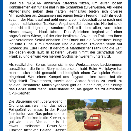
über die NASCAR ähnlichen Strecken flitzen, um euren bösen
Konkurrenten ein für alle mal in die Schranken zu verweisen. Als kleine
Abwechslung neben dem harten Rennalltag bieten sich diverse
Minispielchen an. Zusammen mit eurem besten Freund macht ihr euch
spät in der Nacht auf und geht eurer Lieblingsbeschäftigung nach und
jagt den schlafenden Traktoren Angst und Schrecken ein. Hierbei spielt
ihr nicht mit Lightning, sondern dürft mit dem alten, verrosteten
Abschleppwagen Hook fahren. Das Spielchen beginnt auf einer
abgezäunten Wiese, auf der eine bestimmte Anzahl an Traktoren ihren
wohlverdienten Schlaf abhalten. Per Druck auf die Aktionstaste bringt
ihr eure Hupe zum Erschallen und die armen Traktoren fallen vor
Schreck um. Euer Feind ist der große Mähdrescher Frank und die Zeit,
die gegen euch läuft. In späteren Levels nimmt der Sichtradius von
Frank zu und er wird von mehren Suchscheinwerfern unterstützt.
Als zusätzlichen Bonus lassen sich in der Werkstatt neue Lackierungen
auswählen , die ihr im Storymodus erspielt habt. Beim Multiplayer hat
man es sich leicht gemacht und lediglich einen Zweispieler-Modus
eingebaut. Wer einen Kumpel ans Joypad locken kann, hat die
Möglichkeit Einzelrennen, sowie den Acarde-Modus zu zweit zu
spielen. Besondere Multiplayer-Modi gibt es leider nicht, dafür bringt
das Ganze dafür mehr Herausforderung, als gegen die zu einfachen
CPU-Gegner.
Die Steuerung geht überwiegend in
Ordnung, auch wenn ich das nötige
Feingefühl vermisse. In der Regel
funktioniert vom Gas gehen und ein
simples Einlenken in die Kurven, so
gut wie immer. Von daher ist die
etwas seltsame Power-Slide
Funktion nicht von Belang. Grafisch