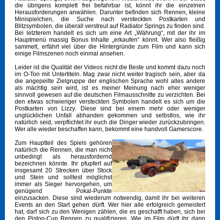
die übrigens komplett frei befahrbar ist, könnt ihr die einzelnen
Herausforderungen anwählen. Darunter befinden sich Rennen, kleine
Minispielchen, die Suche nach versteckten Postkarten und
Blitzsymbolen, die überall verstreut auf Radiator Springs zu finden sind.
Bei letzterem handelt es sich um eine Art „Währung“, mit der ihr im
Hauptmenü massig Bonus Inhalte „erkaufen“ könnt. Wer also fleißig
sammelt, erfährt viel über die Hintergründe zum Film und kann sich
einige Filmszenen noch einmal ansehen.
Leider ist die Qualität der Videos nicht die Beste und kommt dazu noch
im O-Ton mit Untertiteln. Mag zwar nicht weiter tragisch sein, aber da
die angepeilte Zielgruppe der englischen Sprache wohl alles andere
als mächtig sein wird, ist es meiner Meinung nach eher weniger
sinnvoll gewesen auf die deutschen Filmausschnitte zu verzichten. Bei
den etwas schwieriger versteckten Symbolen handelt es sich um die
Postkarten von Lizzy. Diese sind bei einem mehr oder weniger
unglücklichen Unfall abhanden gekommen und selbstlos, wie ihr
natürlich seid, verpflichtet ihr euch die Dinger wieder zurückzubringen.
Wer alle wieder beschaffen kann, bekommt eine handvoll Gamerscore.
Zum Hauptteil des Spiels gehören
natürlich die Rennen, die man nicht
unbedingt als herausfordernd
bezeichnen könnte. Ihr pfupfert auf
insgesamt 20 Strecken über Stock
und Stein und solltest möglichst
immer als Sieger hervorgehen, um
genügend Pokal-Punkte
einzusacken. Diese sind wiederum notwendig, damit ihr bei weiteren
Events an den Start gehen dürft. Wer hier alle erfolgreich gemeistert
hat, darf sich zu den Wenigen zählen, die es geschafft haben, sich bei
den Piston-Cup Rennen zu qualifizieren. Wie im Film dürft ihr dann