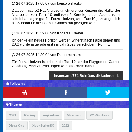
26.07.2025 17:05:07
von
konsolenfreaky:
Zitat von mzero2 Hat Microsoft nicht erst vor Kurzem die Hälfte der
Mitarbeiter von Turn 10 entlassen? Korrekt, leider. Aber das ist
scheinbar sogar gut für Forza Horizon, weil Turn10 jetzt angeblich
als Support für die Horizon Games ran gezogen wird....
26.07.2025 15:59:06
von
Konatas_Diener:
Ich denke ein neues Horizon werden wir erst nach Fable sehen und
DAS wurde ja gerade erst ins Jahr 2027 verschoben...Puh......
26.07.2025 14:30:04
von
Pandemonium:
Für Forza Horizon ist imho nicht Turn10 sonder Playground Games
zuständig. Aber Auswirkungen wirds trotzdem haben....
Insgesamt 774 Beiträge, diskutiere mit
Follow us
Themen
2021
Racing
regionfree
Microsoft
PC Windows
Xbox One
XboxSeriesSX
2022