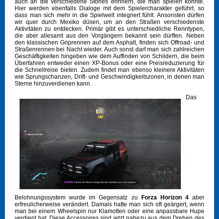
auch an die verschiedene Stories erinnern, die man spielen konnte.
Hier werden ebenfalls Dialoge mit dem Spielercharakter geführt, so
dass man sich mehr in die Spielwelt integriert fühlt. Ansonsten dürfen
wir quer durch Mexiko düsen, um an den Straßen verschiedenste
Aktivitäten zu entdecken. Primär gibt es unterschiedliche Renntypen,
die aber allesamt aus den Vorgängern bekannt sein dürften. Neben
den klassischen Griprennen auf dem Asphalt, finden sich Offroad- und
Straßenrennen bei Nacht wieder. Auch sonst darf man sich zahlreichen
Geschäftigkeiten hingeben wie dem Auffinden von Schildern, die beim
Überfahren entweder einen XP-Bonus oder eine Preisreduzierung für
die Schnellreise bieten. Zudem findet man ebenso kleinere Aktivitäten
wie Sprungschanzen, Drift- und Geschwindigkeitszonen, in denen man
Sterne hinzuverdienen kann.
Das
Belohnungssystem wurde im Gegensatz zu
Forza Horizon 4
aber
erfreulicherweise verändert. Damals hatte man sich oft geärgert, wenn
man bei einem Wheelspin nur Klamotten oder eine anpassbare Hupe
verdient hat. Diese Accessoires sind jetzt nahezu aus dem Drehen des