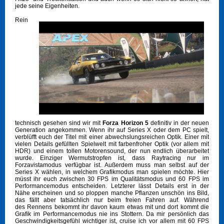
jede seine Eigenheiten.
Rein
technisch gesehen sind wir mit
Forza Horizon 5
definitiv in der neuen
Generation angekommen. Wenn ihr auf Series X oder dem PC spielt,
verblüfft euch der Titel mit einer abwechslungsreichen Optik. Einer mit
vielen Details gefüllten Spielwelt mit farbenfroher Optik (vor allem mit
HDR) und einem tollen Motorensound, der nun endlich überarbeitet
wurde. Einziger Wermutstropfen ist, dass Raytracing nur im
Forzavistamodus verfügbar ist. Außerdem muss man selbst auf der
Series X wählen, in welchem Grafikmodus man spielen möchte. Hier
müsst ihr euch zwischen 30 FPS im Qualitätsmodus und 60 FPS im
Performancemodus entscheiden. Letzterer lässt Details erst in der
Nähe erscheinen und so ploppen manche Pflanzen unschön ins Bild,
das fällt aber tatsächlich nur beim freien Fahren auf. Während
des Rennens bekommt ihr davon kaum etwas mit und dort kommt die
Grafik im Performancemodus nie ins Stottern. Da mir persönlich das
Geschwindigkeitsgefühl wichtiger ist, cruise ich vor allem mit 60 FPS