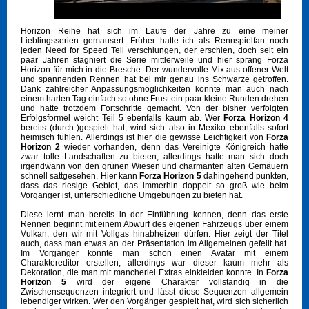
Horizon Reihe hat sich im Laufe der Jahre zu eine meiner
Lieblingsserien gemausert. Früher hatte ich als Rennspielfan noch
jeden Need for Speed Teil verschlungen, der erschien, doch seit ein
paar Jahren stagniert die Serie mittlerweile und hier sprang Forza
Horizon für mich in die Bresche. Der wundervolle Mix aus offener Welt
und spannenden Rennen hat bei mir genau ins Schwarze getroffen.
Dank zahlreicher Anpassungsmöglichkeiten konnte man auch nach
einem harten Tag einfach so ohne Frust ein paar kleine Runden drehen
und hatte trotzdem Fortschritte gemacht. Von der bisher verfolgten
Erfolgsformel weicht Teil 5 ebenfalls kaum ab. Wer
Forza Horizon 4
bereits (durch-)gespielt hat, wird sich also in Mexiko ebenfalls sofort
heimisch fühlen. Allerdings ist hier die gewisse Leichtigkeit von
Forza
Horizon 2
wieder vorhanden, denn das Vereinigte Königreich hatte
zwar tolle Landschaften zu bieten, allerdings hatte man sich doch
irgendwann von den grünen Wiesen und charmanten alten Gemäuern
schnell sattgesehen. Hier kann
Forza Horizon 5
dahingehend punkten,
dass das riesige Gebiet, das immerhin doppelt so groß wie beim
Vorgänger ist, unterschiedliche Umgebungen zu bieten hat.
Diese lernt man bereits in der Einführung kennen, denn das erste
Rennen beginnt mit einem Abwurf des eigenen Fahrzeugs über einem
Vulkan, den wir mit Vollgas hinabheizen dürfen. Hier zeigt der Titel
auch, dass man etwas an der Präsentation im Allgemeinen gefeilt hat.
Im Vorgänger konnte man schon einen Avatar mit einem
Charaktereditor erstellen, allerdings war dieser kaum mehr als
Dekoration, die man mit mancherlei Extras einkleiden konnte. In
Forza
Horizon 5
wird der eigene Charakter vollständig in die
Zwischensequenzen integriert und lässt diese Sequenzen allgemein
lebendiger wirken. Wer den Vorgänger gespielt hat, wird sich sicherlich