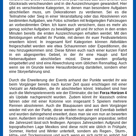
Glücksrads verschwunden und in die Auszeichnungen gewandert. Hier
gibt es verschiedene Kategorien, in denen man besondere Aufgaben
abschließen muss, um Dekorationen zu verdienen. Sei es die
Teilnahme oder Sieg in einer Veranstaltung oder das Absolvieren von
bestimmten Aufgaben, wie Fotos schießen mit festgelegten Fahrzeugen
an vorbestimmten Orten. Ich kann euch versichern, dass es mehr als
genug solcher Aufgaben zu bewältigen gilt und ihr schon in den ersten
Minuten bereits die ersten Auszeichnungen erhalten werdet. Mit den
Belobigungen erhaltet ihr Punkte, mit denen ihr euer Festivalerlebnis
erweitern könnt. In insgesamt fünf Kategorien können Aktivitäten
freigeschaltet werden wie etwa Schaurennen oder Expeditionen, die
neu hinzugekommen sind. Diese führen euch nach einer kurzen Fahrt
in ein abgesperrtes Gebiet, in der ihr eine Haupt- und fünf
Nebenaufgaben abschließen müsst. Diese wurden großartig
eingebettet und sind eine Abwechslung vom üblichen Rennalltag. Auch
wenn sie im Grunde keine Herausforderung darstellen, sondern eher
eine Storyerfahrung sind.
Durch die Erweiterung der Events anhand der Punkte werdet ihr wie
beim Vorgänger bereits nach kurzer Zeit quasi erschlagen mit einer
Vielzahl an Aktivitäten, die ihr abschließen könnt. Inkludiert sind hier
auch die Mehrspielerevents wie der Eliminator, die bei
Forza Horizon 4
als Update nachgereicht wurden. Zudem könnt ihr klassisch online
fahren oder mit einer Kolonne von insgesamt 5 Spielern mehrere
Rennen absolvieren. Auch die Blaupausen sind aus dem Vorgänger
wieder mit von der Partie, diese werden nun aber mit Eventlab betitelt
und wurden dahingehend erweitert, dass man sie von nun an bewerten
kann. Außerdem sind nahezu alle Randbedingungen anpassbar, selbst
die Jahreszeit lässt sich festlegen. Apropos Jahreszeiten: Aufgrund der
topografischen Lage Mexikos sind diese nicht wie üblich in Frühjahr,
Sommer, Herbst und Winter unterteilt, sondern als Regen-, Sturm-,
Hitze- und Trockensaison und auch wenn es sich nicht so anhört, hat