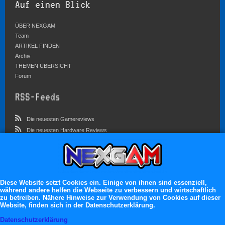
Auf einen Blick
ÜBER NEXGAM
Team
ARTIKEL FINDEN
Archiv
THEMEN ÜBERSICHT
Forum
RSS-Feeds
Die neuesten Gamereviews
Die neuesten Hardware Reviews
Die neuesten Artikel
Community
Im Forum sind zur Zeit 5827 Benutzer online
Diese Website setzt Cookies ein. Einige von ihnen sind essenziell,
während andere helfen die Webseite zu verbessern und wirtschaftlich
Es erwarten dich:
zu betreiben. Nähere Hinweise zur Verwendung von Cookies auf dieser
Website, finden sich in der Datenschutzerklärung.
13.119 registrierte Mitglieder
71.046 Themen
Datenschutzerklärung