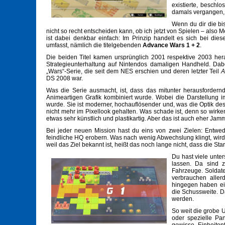
existierte, beschl
damals vergangen, 
Wenn du dir die bis
nicht so recht entscheiden kann, ob ich jetzt von Spielen – also 
ist dabei denkbar einfach: Im Prinzip handelt es sich bei dies
umfasst, nämlich die titelgebenden
Advance Wars 1 + 2
.
Die beiden Titel kamen ursprünglich 2001 respektive 2003 her
Strategieunterhaltung auf Nintendos damaligen Handheld. Dab
„Wars“-Serie, die seit dem NES erschien und deren letzter Teil
A
DS 2008 war.
Was die Serie ausmacht, ist, dass das mitunter herausfordern
Animeartigen Grafik kombiniert wurde. Wobei die Darstellung i
wurde. Sie ist moderner, hochauflösender und, was die Optik de
nicht mehr im Pixellook gehalten. Was schade ist, denn so wirken
etwas sehr künstlich und plastikartig. Aber das ist auch eher Ja
Bei jeder neuen Mission hast du eins von zwei Zielen: Entwe
feindliche HQ erobern. Was nach wenig Abwechslung klingt, wird 
weil das Ziel bekannt ist, heißt das noch lange nicht, dass die 
Du hast viele unter
lassen. Da sind 
Fahrzeuge. Soldate
verbrauchen alle
hingegen haben ei
die Schussweite. D
werden.
So weit die grobe U
oder spezielle Pan