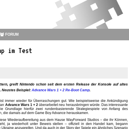
FORUM
mp im Test
tern, greift Nintendo schon seit dem ersten Release der Konsole auf altes
. Neustes Beispiel:
Advance Wars 1 + 2 Re-Boot Camp
.
ist immer wieder für Überraschungen gut. Wie beispielsweise die Ankündigung
 man
Advance Wars 1 + 2
überarbeitet neu herausbringen würde. Das interessante
ie Grundlage hierfür zwei rundenbasierende Strategiespiele von Anfang des
n, die damals auf dem Game Boy Advance herauskamen.
diese Wiederaufbereitung aus dem Hause WayForward Studios – die ihr Können,
ht, ja wiederholt unter Beweis stellen – offiziell in den Handel kam, begann
 Ukraine anzugreifen. Und da auch in der Story der Spiele ein ähnliches Szenario