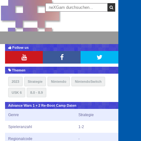
Follow us
Themen
2023
Strategie
Nintendo
NintendoSwitch
USK 6
8.0 - 8.9
Advance Wars 1 + 2 Re-Boot Camp Daten
Genre
Strategie
Spieleranzahl
1-2
Regionalcode
-