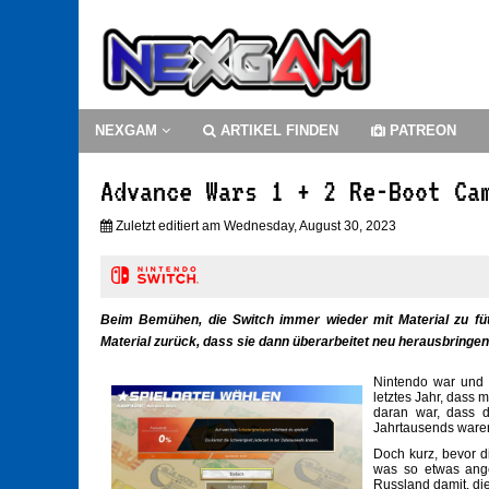
NEXGAM
ARTIKEL FINDEN
PATREON
Advance Wars 1 + 2 Re-Boot Ca
Zuletzt editiert am Wednesday, August 30, 2023
Beim Bemühen, die Switch immer wieder mit Material zu füt
Material zurück, dass sie dann überarbeitet neu herausbringen
Nintendo war und 
letztes Jahr, dass
daran war, dass d
Jahrtausends ware
Doch kurz, bevor 
was so etwas ange
Russland damit, die