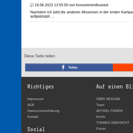
16.06.2023 13:55:00
von
Konsolenenthusiast:
Nachdem ich jetzt die anderen Missionen in der ersten Kampag
aufgeploppt. ...
Diese Seite teilen:
Teilen
Wichtiges
Auf einen Bl
Impressum
ÜBER NEXGAM
AGB
Team
Datenschutzerklärung
ARTIKEL FINDEN
Kontakt
Archiv
THEMEN ÜBERSICHT
Social
Forum