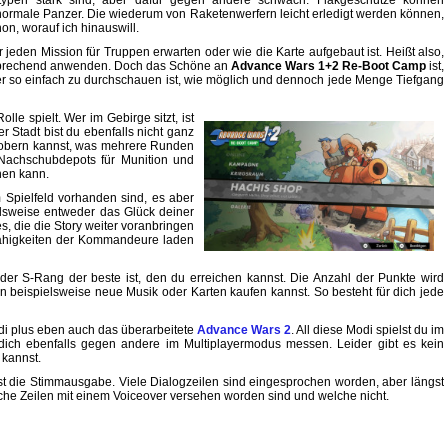
ntypen stark sind, aber dafür gegen andere schwach. Flakgeschütze können
ormale Panzer. Die wiederum von Raketenwerfern leicht erledigt werden können,
on, worauf ich hinauswill.
 jeden Mission für Truppen erwarten oder wie die Karte aufgebaut ist. Heißt also,
ntsprechend anwenden. Doch das Schöne an
Advance Wars 1+2 Re-Boot Camp
ist,
r so einfach zu durchschauen ist, wie möglich und dennoch jede Menge Tiefgang
e spielt. Wer im Gebirge sitzt, ist
der Stadt bist du ebenfalls nicht ganz
 erobern kannst, was mehrere Runden
 Nachschubdepots für Munition und
hen kann.
Spielfeld vorhanden sind, es aber
lsweise entweder das Glück deiner
s, die die Story weiter voranbringen
fähigkeiten der Kommandeure laden
der S-Rang der beste ist, den du erreichen kannst. Die Anzahl der Punkte wird
 beispielsweise neue Musik oder Karten kaufen kannst. So besteht für dich jede
i plus eben auch das überarbeitete
Advance Wars 2
. All diese Modi spielst du im
d dich ebenfalls gegen andere im Multiplayermodus messen. Leider gibt es kein
 kannst.
ist die Stimmausgabe. Viele Dialogzeilen sind eingesprochen worden, aber längst
elche Zeilen mit einem Voiceover versehen worden sind und welche nicht.