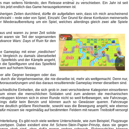
oss man seitens Nintendo, den Release erstmal zu verschieben. Ein Jahr ist seit
bis jetzt endlich das Game herausgekommen ist.
herigen Zeilen durchliest, dürfte dir aufgefallen sein, dass ich mich anscheinend
Mehrzahl – rede oder von Spiel, Einzahl. Der Grund für diese Konfusion meinerseits
er Wiederaufbereitung um ein Spiel, welches allerdings gleich zwei alte Spiele
aus und waren zu jener Zeit solide
ei waren sie Teil der sogenannten
dvance Wars: Days of Ruin
für den
de Gameplay mit einer „niedlichen“
m Vergleich zu damals überarbeitet
s Spielfelds und der Kämpfe angeht,
 die Spielfiguren und das Spielfeld
mmern auf hohem Niveau.
der alle Gegner besiegen oder das
durch die Vorgehensweise, die nie dieselbe ist, mehr als wettgemacht. Denn nur,
Startvoraussetzungen und das daraus resultierende Gameplay immer dieselben sind.
schiedliche Einheiten, die sich grob in zwei verschiedene Kategorien einsortieren
zum einen die menschlichen Soldaten und zum anderen die mechanischen
ntruppen können sich in einer Runde nicht so weit fortbewegen, wie Fahrzeuge,
rdings dafür kein Benzin und können auch so Gewässer queren. Fahrzeuge
ne deutlich größere Reichweite, sowohl was die Bewegung angeht, wie ebenso
afür müssen sie regelmäßig auf bestimmten Feldern mit neuem Treibstoff versorgt
nterteilung. Es gibt noch viele weitere Unterschiede, wie zum Beispiel, Flugzeuge
zertypen. Dabei existiert eine Art Schere-Stein-Papier-Prinzip, dass sie gegen