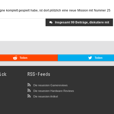
ne komplett gespielt habe, ist dort plötzlich eine neue Mission mit Nummer 25
Insgesamt 99 Beiträge, diskutiere mit
Teilen
Teilen
ick
RSS-Feeds
Die neuesten Gamereviews
Die neuesten Hardware Reviews
Die neuesten Artikel