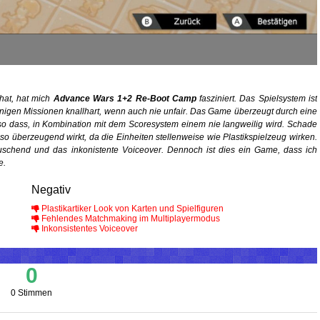
 hat, hat mich
Advance Wars 1+2 Re-Boot Camp
fasziniert. Das Spielsystem ist
 einigen Missionen knallhart, wenn auch nie unfair. Das Game überzeugt durch eine
so dass, in Kombination mit dem Scoresystem einem nie langweilig wird. Schade
 so überzeugend wirkt, da die Einheiten stellenweise wie Plastikspielzeug wirken.
uschend und das inkonistente Voiceover. Dennoch ist dies ein Game, dass ich
e.
Negativ
Plastikartiker Look von Karten und Spielfiguren
Fehlendes Matchmaking im Multiplayermodus
Inkonsistentes Voiceover
0
0 Stimmen