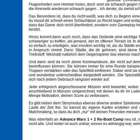
gewisse Einheite
Flugeinheiten vom Himmel holen, doch sind sie schwach gegen n
die ihrerseits wiederum schwach gegen... Ich denke, du siehst sch
Das Besondere ist, dass du nicht weißt, was dich zu Beginn einer
du musst dir schnell einen Schlachtplan zu Recht legen und e
dass das Game dich nicht überfordert, sondern vom Gameplay he
besitzt.
Hinzu kommt dann auch noch, dass das Gelände eine wichtige Roll
schwieriger zu treffen, als jemand, der im offenen Terrain ist. In 
so einfach zu erledigen, was insofern wichtig ist, als du Städte
in Anspruch nimmt. Denn Städte, die dir gehören, sind deine
Treibstoff. Weshalb natürlich dein Gegenspieler das ebenso mac
Und dann sind da noch deine Kommandeure, die nicht auf dem 
beeinflussen können. Sie können immer für eine Runde beispie
Truppen verstärken oder das Spielfeld einfrieren. Dabei sind sie e
und wunderbar unterscheidbar dargestellt werden. Die Spezial
sich nach jedem Gebrauch langsam wieder auf.
Jede erfolgreich abgeschlossene Mission wird bewertet, wobei 
anschließend in Münzen umgerechnet, mit denen du dir im Laden
Menge Motivation, deinen Score zu verbessern.
Es gibt neben dem Storymodus ebenso diverse andere Spielemod
Laufe der Zeit frei. So kannst du eigene Karten erstellen un
Matchmaking, so dass du dich „nur“ mit deinen Freunden messen
Was ebenfalls an
Advance Wars 1 + 2 Re-Boot Camp
neu ist, 
nicht alle. Und leider ist auch unklar, wovon es abhängig war, w