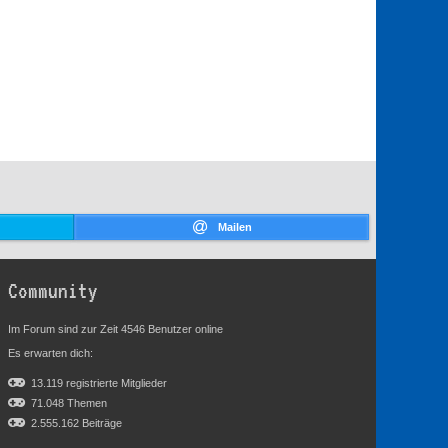
Mailen
Community
Im Forum sind zur Zeit 4546 Benutzer online
Es erwarten dich:
13.119 registrierte Mitglieder
71.048 Themen
2.555.162 Beiträge