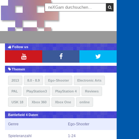
Follow us
Themen
2013
8.0 - 8.9
Ego-Shooter
Electronic Arts
PAL
PlayStation3
PlayStation 4
Reviews
USK 18
Xbox 360
Xbox One
online
Battlefield 4 Daten
Genre
Ego-Shooter
Spieleranzahl
1-24