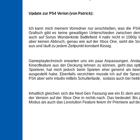
Update zur PS4 Verion (von Patrick):
Ich kann mich meinem Vorredner nur anschließen, was die PS4-V
Grafisch gibt es keine gewaltigen Unterschieden zwischen de
auch auf Sonys Wunderkiste Battlefield 4 nativ nicht in 1080p
aber keinen Abbruch, genau wie auf der Xbox One, sieht die S
aus und läuft zu jedem Zeitpunkt konstant flüssig.
Gameplaytechnisch erwarten uns ein paar Anpassungen. Anstat
Kinectfeature aus der Deckung lehnen zu können, geht das opt
Spielerei, hat mich jedoch beim Spielen eher genervt als bee
ausgestellt habe. Ebenfalls verzichten musste ich auf die Sprac
PS4 aber sehr intuitiv mittels Schultertaste, sodass auch bei he
Inhaltlich gleichen sich die Next Gen Fassung wie ein Ei dem 
der Version auf der Xbox One in nichts nach. Das bedeutet: Bi
Modus als auch das Levolution Feature feiern ihr Premiere auf d