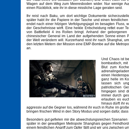
Wagen auf dem Weg zum Meeresboden wider. Nur wenige Augenb
einen Rückblick, wie ihr in diese missliche Lage geraten seid.
Ihr reist nach Baku, um dort wichtige Dokumente sicherzustel
später habt ihr die Papiere in der Tasche und einen feindlichen
endet nach einer hitzigen Verfolgungsjagd im besagten Fluss, 
der Geschehnisse wirft. Eine heikle Entscheidung rettet euer 
von Battlefield 4 ins Rollen bringt. Anhand der geborgenen 
chinesischer General im Land der aufgehenden Sonne einen P
der Welt verändern will. Kurzerhand reist ihr nach Shanghai, u
den letzten Metern der Mission eine EMP-Bombe auf die Metropol
an.
Und Chaos ist be
bombastisch, mit
Blut zum Kochen
adrenalingeladen
einen Heidenspaß
ganz helle im Ko
lassen sich ung
patriotischen G
hingegen sind di
immer durch gescr
erlauben es euch
hinaus dürft ihr
aggressiv auf die Gegner los, während ihr euch in Ruhe im große
bringen frischen Wind in den Story Modus und sorgen dafür, das
Besonders gut gefielen mir die abwechslungsreichen Szenarien 
später in der gewaltigen Metropole Shanghais gegen Feindhorde
einem feindlichen Angriff zum Opfer fällt und wir uns zwischen