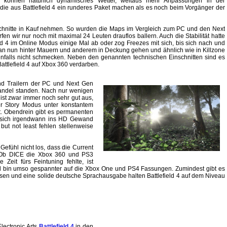
 können natürlich dynamisches Wetter, weitaus mehr Anpassungen in der
 die aus Battlefield 4 ein runderes Paket machen als es noch beim Vorgänger der
chnitte in Kauf nehmen. So wurden die Maps im Vergleich zum PC und den Next
rfen wir nur noch mit maximal 24 Leuten drauflos ballern. Auch die Stabilität hatte
eld 4 im Online Modus einige Mal ab oder zog Freezes mit sich, bis sich nach und
 man nun hinter Mauern und anderem in Deckung gehen und ähnlich wie in Killzone
enfalls nicht schmecken. Neben den genannten technischen Einschnitten sind es
Battlefield 4 auf Xbox 360 verdarben.
nd Trailern der PC und Next Gen
andel standen. Nach nur wenigen
 ist zwar immer noch sehr gut aus,
er Story Modus unter konstantem
bt. Obendrein gibt es permanenten
ie sich irgendwann ins HD Gewand
but not least fehlen stellenweise
efühl nicht los, dass die Current
 Ob DICE die Xbox 360 und PS3
 Zeit fürs Feintuning fehlte, ist
 und bin umso gespannter auf die Xbox One und PS4 Fassungen. Zumindest gibt es
issen und eine solide deutsche Sprachausgabe halten Battlefield 4 auf dem Niveau
ectronic Arts
Battlefield 4
in den