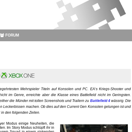
FORUM
gehrtesten Mehrspieler Titeln auf Konsolen und PC. EA‘s Kriegs-Shooter und
cht im Genre, erreichte aber die Klasse eines Battlefield nicht im Geringsten.
ither die Münder mit tollen Screenshots und Trailern zu
Battlefield 4
wässrig. Die
hen Leckerbissen machen. Ob dies auf den Current Gen Konsolen gelungen ist und
 in den folgenden Zeilen.
er Modus einige Neuheiten, die
n. Im Story Modus schlüpft ihr in
 eurem Squad in einem sinkenden