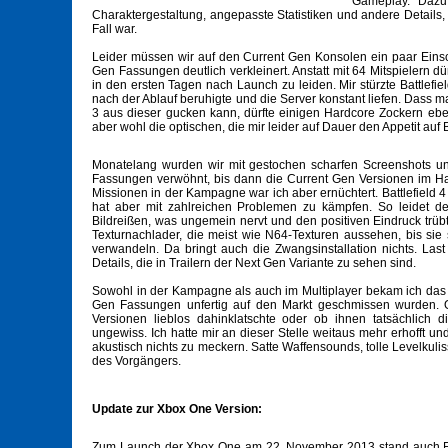
Gameplay. Dazu
Charaktergestaltung, angepasste Statistiken und andere Details,
Fall war.
Leider müssen wir auf den Current Gen Konsolen ein paar Eins
Gen Fassungen deutlich verkleinert. Anstatt mit 64 Mitspielern dü
in den ersten Tagen nach Launch zu leiden. Mir stürzte Battlefi
nach der Ablauf beruhigte und die Server konstant liefen. Dass
3 aus dieser gucken kann, dürfte einigen Hardcore Zockern eb
aber wohl die optischen, die mir leider auf Dauer den Appetit auf 
Monatelang wurden wir mit gestochen scharfen Screenshots u
Fassungen verwöhnt, bis dann die Current Gen Versionen im H
Missionen in der Kampagne war ich aber ernüchtert. Battlefield 4
hat aber mit zahlreichen Problemen zu kämpfen. So leidet d
Bildreißen, was ungemein nervt und den positiven Eindruck trü
Texturnachlader, die meist wie N64-Texturen aussehen, bis s
verwandeln. Da bringt auch die Zwangsinstallation nichts. Last 
Details, die in Trailern der Next Gen Variante zu sehen sind.
Sowohl in der Kampagne als auch im Multiplayer bekam ich das G
Gen Fassungen unfertig auf den Markt geschmissen wurden.
Versionen lieblos dahinklatschte oder ob ihnen tatsächlich die
ungewiss. Ich hatte mir an dieser Stelle weitaus mehr erhofft
akustisch nichts zu meckern. Satte Waffensounds, tolle Levelkul
des Vorgängers.
Update zur Xbox One Version:
Zum Launch der Xbox One am 22. November 2013 stand auch El