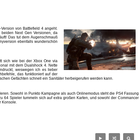
ersion von Battlefield 4 angeht.
n beiden Next Gen Versionen, da
 läuft! Das tut dem Augenschmauß
onyversion ebenfalls wunderschön
t sich wie bei der Xbox One via
ional mit dem Dualshock 4. Nette
indruckt, weswegen ich es lieber
hbefehle, das funktioniert auf der
ktischen Gefächten schnell ein Sanitäter herbeigerufen werden kann.
anderen. Sowohl in Punkto Kampagne als auch Onlinemodus steht die PS4 Fassung
s zu 64 Spieler tummeln sich auf extra großen Karten, und sowohl der Commancer
er Konsole.