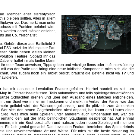
ad Member eher stereotypisch
 bleiben sollten. Alles in allem
ltiplayer vor. Das merkt man unter
chuss mit Punkten belohnt wird.
n werden dabei stärker entlohnt,
s und Co. freischaltet.
er. Gehört dieser aus Battlefield 3
d PSN, setzt der Mehrspieler Part
eser Stelle neben vielen kleinen
ution Feature. Sobald ihr das
abei erhaltet ihr als fünfter Mann
r ihr euer Team anweisen, Tipps geben und wichtige Items oder Luftunterstützung
 mit von der Partie und bringt eine neue taktische Komponente mich sich, die die
ichert. Wer zudem noch ein Tablet besitzt, braucht die Befehle nicht via TV und
navigieren.
r hat mir das neue Levolution Feature gefallen. Hierbei handelt es sich um
 Map in Echtzeit beeinflussen. Teils automatisch und teils spielergesteuert können
ganze Schlachten drehen und über den Ausgang eines Matches entscheiden.
ginnt ein Spiel wie immer im Trockenen und merkt im Verlauf der Partie, wie das
ehr geflutet wird, der Wasserpegel ansteigt und ihr plötzlich zum Umdenken
 Wer sich den neuen Gegebenheiten nicht anpasst, hat kaum den Hauch einer
 Sieg. Was mich beim Spielen unter anderem auch umgehauen hat, war die
s jemand den auf der Map befindlichen Staudamm gesprengt hat. Auf einmal
immen, mir ein Boot beschaffen und nahezu jeden neuen Spielzug mit meinem
. Einfach genial gemacht! Das Levolution Feature bereichert das Spielerlebnis
nte und unvorhersehbare Art und Weise. Für mich mit die beste Neuerung im