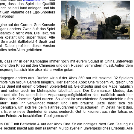
en, dass das Spiel die Qualität
aunch selbst Hand anlegen und bin
xt Gen Variante des Ego-Shooters
rt worden.
Engine auf der Current Gen Konsole
 ganz anders. Zwar läuft das Spiel
esamtbild nicht weh. Die Texturen
n kostant und super flüßig. Alle
 So macht Battlefield 4 Spaß und
. Dabei profitiert diese Version
alles beim Alten geblieben.
ch, dass ihr in der Kampagne immer noch mit eurem Squad in China unterwegs
rohenden Krieg mit den Chinesen und den Russen verhindern müsst. Außer dem
sprung hat sich hier also nichts weiter getan.
 dagegen anders aus. Durften wir auf der Xbox 360 nur mit maximal 32 Spielern
ämpfe nun mit 64 Gamern möglich. Hier zieht die Xbox One mit dem PC gleich und
 das Spiel mit einem größeren Spielerfeld ist. Gleichzeitig sind die Maps natürlich
 und sehen auch im Mehrspieler fabelhaft aus. Der Commancer Modus, das
re und die fast unendlichen Anpassungsmöglichkeiten sind natürlich auch hier
lässt sich Kinect im Spiel nutzen. So könnt ihr verschiedene Sprachbefehle rufen
äter", falls ihr verwundet wurdet und Hilfe braucht. Dazu lässt sich die
benutzen, um sich frei beim Fahrzeugfahren umzuschauen. Im Detail heißt das,
st eine nette Spielerlei für zwischendurch. Gut funktioniert auch die Tatsache,
, um Feinde zu beschießen. Cool gemacht!
es DICE mit Battlefield 4 auf der Xbox One für ein richtiges Next Gen Feeling zu
re Technik macht aus dem rasanten Multiplayer ein unvergessliches Erlebnis. Alle