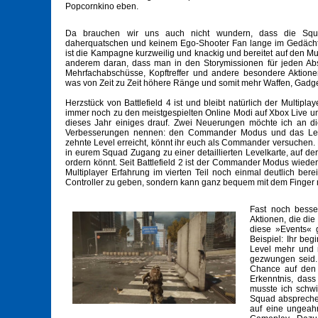
Popcornkino eben.
Da brauchen wir uns auch nicht wundern, dass die Squ
daherquatschen und keinem Ego-Shooter Fan lange im Gedächtnis
ist die Kampagne kurzweilig und knackig und bereitet auf den Mu
anderem daran, dass man in den Storymissionen für jeden Abs
Mehrfachabschüsse, Kopftreffer und andere besondere Aktione
was von Zeit zu Zeit höhere Ränge und somit mehr Waffen, Gadget
Herzstück von Battlefield 4 ist und bleibt natürlich der Multiplay
immer noch zu den meistgespielten Online Modi auf Xbox Live un
dieses Jahr einiges drauf. Zwei Neuerungen möchte ich an di
Verbesserungen nennen: den Commander Modus und das Levol
zehnte Level erreicht, könnt ihr euch als Commander versuchen. D
in eurem Squad Zugang zu einer detaillierten Levelkarte, auf de
ordern könnt. Seit Battlefield 2 ist der Commander Modus wieder
Multiplayer Erfahrung im vierten Teil noch einmal deutlich bere
Controller zu geben, sondern kann ganz bequem mit dem Finger 
Fast noch besse
Aktionen, die die
diese »Events« 
Beispiel: Ihr be
Level mehr und m
gezwungen seid.
Chance auf den
Erkenntnis, das
musste ich schw
Squad absprechen
auf eine ungeah