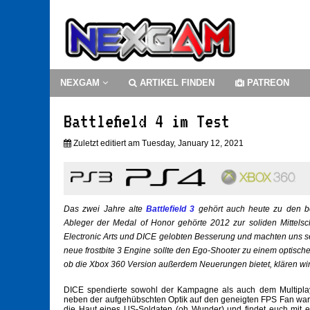
NEXGAM
ARTIKEL FINDEN
PATREON
Battlefield 4 im Test
Zuletzt editiert am Tuesday, January 12, 2021
Das zwei Jahre alte
Battlefield 3
gehört auch heute zu den be
Ableger der Medal of Honor gehörte 2012 zur soliden Mittelschi
Electronic Arts und DICE gelobten Besserung und machten uns se
neue frostbite 3 Engine sollte den Ego-Shooter zu einem optisc
ob die Xbox 360 Version außerdem Neuerungen bietet, klären wir
DICE spendierte sowohl der Kampagne als auch dem Multiplay
neben der aufgehübschten Optik auf den geneigten FPS Fan warte
die Haut eines US-Soldaten (oh Wunder) und findet euch mit