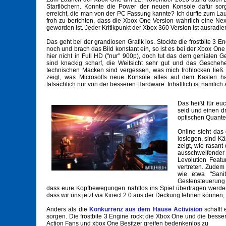
Startlöchern. Konnte die Power der neuen Konsole dafür sorg
erreicht, die man von der PC Fassung kannte? Ich durfte zum L
froh zu berichten, dass die Xbox One Version wahrlich eine Ne
geworden ist. Jeder Kritikpunkt der Xbox 360 Version ist ausradie
Das geht bei der grandiosen Grafik los. Stockte die frostbite 3 
noch und brach das Bild konstant ein, so ist es bei der Xbox One
hier nicht in Full HD ("nur" 900p), doch tut das dem genialen G
sind knackig scharf, die Weitsicht sehr gut und das Geschehe
technischen Macken sind vergessen, was mich frohlocken ließ.
zeigt, was Microsofts neue Konsole alles auf dem Kasten hat
tatsächlich nur von der besseren Hardware. Inhaltlich ist nämlich 
Das heißt für eu
seid und einen d
optischen Quanten
Online sieht das
loslegen, sind K
zeigt, wie rasant
ausschweifender
Levolution Featu
vertreten. Zudem 
wie etwa "Sanit
Gestensteuerung 
dass eure Kopfbewegungen nahtlos ins Spiel übertragen werden. I
dass wir uns jetzt via Kinect 2.0 aus der Deckung lehnen können
Anders als die
Konkurrenz aus dem Hause Activision
schafft 
sorgen. Die frostbite 3 Engine rockt die Xbox One und die besse
Action Fans und xbox One Besitzer greifen bedenkenlos zu