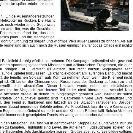
licke später erfahrt ihr durch
len. Einige Auseinandersetzungen
 Helikopter im Rücken. Die Flucht
was euch wieder in die Gegenwart
Team ans Ufer, was die Geschichte
Dokumente erfahrt ihr, dass ein
utsch plant und die Machtgefüge
m dort für Ordnung zu sorgen und wichtige VIPs außer Landes zu bringen. Als auf
e regnet und sich auch noch die Russen einmischen, fängt das Chaos erst richtig
i Battlefield 4 ruhig wörtlich zu nehmen. Die Kampagne präsentiert sich gewohnt
 vielen spannungsgeladenen Missionen und actionreichen Ereignissen, die euer
 bringen. DICE versteht es einfach, den recht kurzen Singleplayer sehr
 auf die Spieler loszulassen. Es kracht, explodiert am laufenden Band und macht
, die feindlichen Soldaten aufs Korn zu nehmen. Auch wenn die KI erneut nicht
pf ist. Oft laufen die Chinesen oder Russen aus der Deckung auf euch zu und
ewollt leicht abschießen. Dieser Umstand wurde neben der einfallslosen
eschichte im Vergleich zum
letzten Teil
leider nicht überarbeitet, schade! Neu
e offeneren Areale, in denen im Singleplayer geballert wird. Wurdet ihr sonst
iptete Schlauchlevel gelotst, sind in Battlefield 4 viele Level weitläufiger und
, den Feind zu flankieren und taktisch an die Situation ranzugehen. Darüber
 eurem Squad neuerdings Befehle geben. Auf Knopfdruck lasst ihr eure Kameraden
n Bogen um das Gefecht schleicht und der KI in den Rücken fallt. Solche Aktionen
s die immer noch gescripteten Events ein wenig authentischer daherkommen.
in den Missionen. Mal sind wir in der trockenen Steppe Bakus unterwegs, nur um
n zu kämpfen. Highlights sind Level, die auf einem Flugzeugträger spielen, der
 umherfliegenden Jets durchkämpfen müssen. Großes aber zu kurzes bildgewaltiges