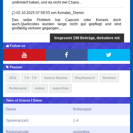
umfirmiert haben, und da nicht viel Chaos...
02.10.2025 07:59:53
von
Konatas_Diener:
Das selbe Problem hat Capcom oder Konami doch
auch.Quellcodes wurden lange nicht gut gepflegt und sind
großteilig verloren gegangen....
Insgesamt 198 Beiträge, diskutiere mit
Follow us
Themen
2012
7.0 - 7.9
Namco Bandai
PlayStation3
Reviews
Rollenspiel
online
regionfree
Tales of Graces f Daten
Genre
Rollenspiel
Spieleranzahl
1-4
Regionalcode
regionfree