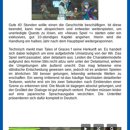
Gute 40 Stunden sollte einen die Geschichte beschäftigen. Ist diese
beendet, kann man abspeichern und entweder weiterspielen, um
unerledigte Quests zu lösen, ein »Neues Spiel +« starten oder ein
exklusives, gut 10-stündiges Kapitel angehen. Hierin wird die
Handlung ein halbes Jahr nach dem Hauptspiel weitergesponnen.
Technisch merkt man Tales of Graces f seine Herkunft an. Es handelt
sich dabei lediglich um eine aufgebohrte Umsetzung von der Wii. Das
Spiel sieht passabel, aber detailarm aus. Leiden die Charaktermodelle
aufgrund des Anime-Stils nicht allzu sehr unter der Detailarmut, wirken
die Umgebungen alle äußerst unecht. Das mag teilweise eine
stilistische Entscheidung gewesen sein, jedoch ist es anderen Spielen
im ähnlichen Stil besser gelungen, lebendig wirkende Welten zu
erschaffen. Ein wenig irritierend ist das häufige Nachladen detaillierter
Texturen, welche erst ein bis zwei Sekunden nach Einblenden einer
Szene zu erkennen sind. Die Musik ist dagegen absolut gelungen, und
der Großteil der Dialoge ist gut englisch vertont. Puristen müssen leider
auf eine japanische Sprachausgabe verzichten. Die Untertitel
präsentieren sich dafür komplett in Deutsch.