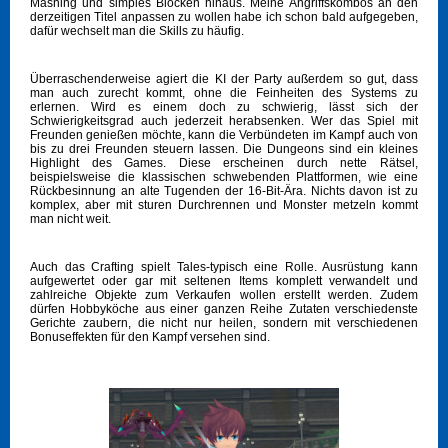
Mashing und simples Blocken hinaus. Meine Angriffskombos an den
derzeitigen Titel anpassen zu wollen habe ich schon bald aufgegeben,
dafür wechselt man die Skills zu häufig.
Überraschenderweise agiert die KI der Party außerdem so gut, dass
man auch zurecht kommt, ohne die Feinheiten des Systems zu
erlernen. Wird es einem doch zu schwierig, lässt sich der
Schwierigkeitsgrad auch jederzeit herabsenken. Wer das Spiel mit
Freunden genießen möchte, kann die Verbündeten im Kampf auch von
bis zu drei Freunden steuern lassen. Die Dungeons sind ein kleines
Highlight des Games. Diese erscheinen durch nette Rätsel,
beispielsweise die klassischen schwebenden Plattformen, wie eine
Rückbesinnung an alte Tugenden der 16-Bit-Ära. Nichts davon ist zu
komplex, aber mit sturen Durchrennen und Monster metzeln kommt
man nicht weit.
Auch das Crafting spielt Tales-typisch eine Rolle. Ausrüstung kann
aufgewertet oder gar mit seltenen Items komplett verwandelt und
zahlreiche Objekte zum Verkaufen wollen erstellt werden. Zudem
dürfen Hobbyköche aus einer ganzen Reihe Zutaten verschiedenste
Gerichte zaubern, die nicht nur heilen, sondern mit verschiedenen
Bonuseffekten für den Kampf versehen sind.