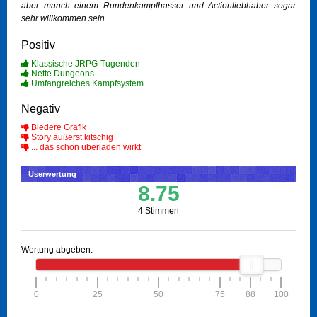
aber manch einem Rundenkampfhasser und Actionliebhaber sogar
sehr willkommen sein.
Positiv
Klassische JRPG-Tugenden
Nette Dungeons
Umfangreiches Kampfsystem...
Negativ
Biedere Grafik
Story äußerst kitschig
... das schon überladen wirkt
Userwertung
8.75
4 Stimmen
Wertung abgeben:
0
25
50
75
88
100