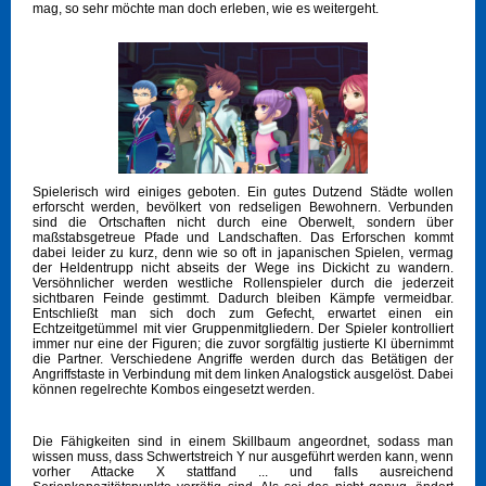
mag, so sehr möchte man doch erleben, wie es weitergeht.
Spielerisch wird einiges geboten. Ein gutes Dutzend Städte wollen
erforscht werden, bevölkert von redseligen Bewohnern. Verbunden
sind die Ortschaften nicht durch eine Oberwelt, sondern über
maßstabsgetreue Pfade und Landschaften. Das Erforschen kommt
dabei leider zu kurz, denn wie so oft in japanischen Spielen, vermag
der Heldentrupp nicht abseits der Wege ins Dickicht zu wandern.
Versöhnlicher werden westliche Rollenspieler durch die jederzeit
sichtbaren Feinde gestimmt. Dadurch bleiben Kämpfe vermeidbar.
Entschließt man sich doch zum Gefecht, erwartet einen ein
Echtzeitgetümmel mit vier Gruppenmitgliedern. Der Spieler kontrolliert
immer nur eine der Figuren; die zuvor sorgfältig justierte KI übernimmt
die Partner. Verschiedene Angriffe werden durch das Betätigen der
Angriffstaste in Verbindung mit dem linken Analogstick ausgelöst. Dabei
können regelrechte Kombos eingesetzt werden.
Die Fähigkeiten sind in einem Skillbaum angeordnet, sodass man
wissen muss, dass Schwertstreich Y nur ausgeführt werden kann, wenn
vorher Attacke X stattfand ... und falls ausreichend