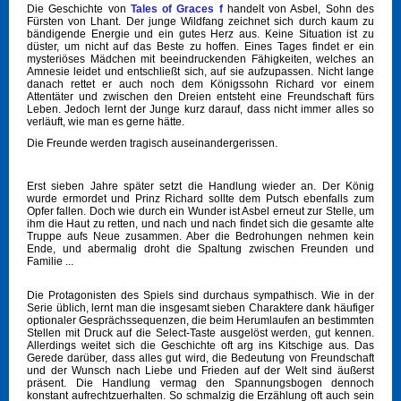
Die Geschichte von
Tales of Graces f
handelt von Asbel, Sohn des
Fürsten von Lhant. Der junge Wildfang zeichnet sich durch kaum zu
bändigende Energie und ein gutes Herz aus. Keine Situation ist zu
düster, um nicht auf das Beste zu hoffen. Eines Tages findet er ein
mysteriöses Mädchen mit beeindruckenden Fähigkeiten, welches an
Amnesie leidet und entschließt sich, auf sie aufzupassen. Nicht lange
danach rettet er auch noch dem Königssohn Richard vor einem
Attentäter und zwischen den Dreien entsteht eine Freundschaft fürs
Leben. Jedoch lernt der Junge kurz darauf, dass nicht immer alles so
verläuft, wie man es gerne hätte.
Die Freunde werden tragisch auseinandergerissen.
Erst sieben Jahre später setzt die Handlung wieder an. Der König
wurde ermordet und Prinz Richard sollte dem Putsch ebenfalls zum
Opfer fallen. Doch wie durch ein Wunder ist Asbel erneut zur Stelle, um
ihm die Haut zu retten, und nach und nach findet sich die gesamte alte
Truppe aufs Neue zusammen. Aber die Bedrohungen nehmen kein
Ende, und abermalig droht die Spaltung zwischen Freunden und
Familie ...
Die Protagonisten des Spiels sind durchaus sympathisch. Wie in der
Serie üblich, lernt man die insgesamt sieben Charaktere dank häufiger
optionaler Gesprächssequenzen, die beim Herumlaufen an bestimmten
Stellen mit Druck auf die Select-Taste ausgelöst werden, gut kennen.
Allerdings weitet sich die Geschichte oft arg ins Kitschige aus. Das
Gerede darüber, dass alles gut wird, die Bedeutung von Freundschaft
und der Wunsch nach Liebe und Frieden auf der Welt sind äußerst
präsent. Die Handlung vermag den Spannungsbogen dennoch
konstant aufrechtzuerhalten. So schmalzig die Erzählung oft auch sein