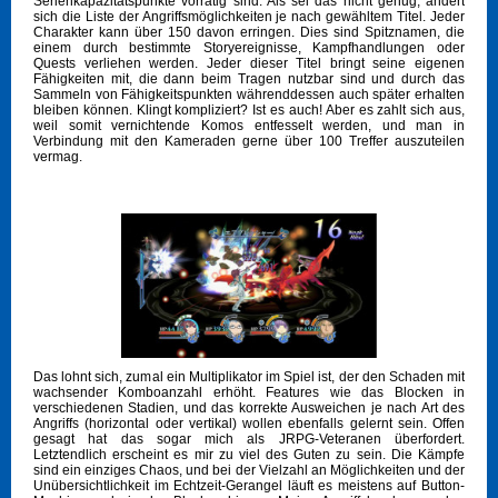
Serienkapazitätspunkte vorrätig sind. Als sei das nicht genug, ändert
sich die Liste der Angriffsmöglichkeiten je nach gewähltem Titel. Jeder
Charakter kann über 150 davon erringen. Dies sind Spitznamen, die
einem durch bestimmte Storyereignisse, Kampfhandlungen oder
Quests verliehen werden. Jeder dieser Titel bringt seine eigenen
Fähigkeiten mit, die dann beim Tragen nutzbar sind und durch das
Sammeln von Fähigkeitspunkten währenddessen auch später erhalten
bleiben können. Klingt kompliziert? Ist es auch! Aber es zahlt sich aus,
weil somit vernichtende Komos entfesselt werden, und man in
Verbindung mit den Kameraden gerne über 100 Treffer auszuteilen
vermag.
Das lohnt sich, zumal ein Multiplikator im Spiel ist, der den Schaden mit
wachsender Komboanzahl erhöht. Features wie das Blocken in
verschiedenen Stadien, und das korrekte Ausweichen je nach Art des
Angriffs (horizontal oder vertikal) wollen ebenfalls gelernt sein. Offen
gesagt hat das sogar mich als JRPG-Veteranen überfordert.
Letztendlich erscheint es mir zu viel des Guten zu sein. Die Kämpfe
sind ein einziges Chaos, und bei der Vielzahl an Möglichkeiten und der
Unübersichtlichkeit im Echtzeit-Gerangel läuft es meistens auf Button-