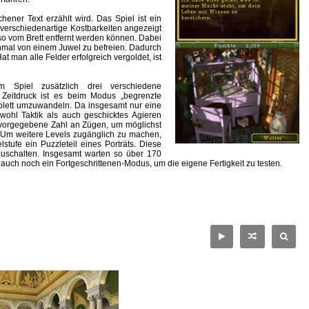
ener Text erzählt wird. Das Spiel ist ein
verschiedenartige Kostbarkeiten angezeigt
o vom Brett entfernt werden können. Dabei
einmal von einem Juwel zu befreien. Dadurch
t man alle Felder erfolgreich vergoldet, ist
 Spiel zusätzlich drei verschiedene
Zeitdruck ist es beim Modus „begrenzte
plett umzuwandeln. Da insgesamt nur eine
owohl Taktik als auch geschicktes Agieren
e vorgegebene Zahl an Zügen, um möglichst
. Um weitere Levels zugänglich zu machen,
tufe ein Puzzleteil eines Porträts. Diese
uschalten. Insgesamt warten so über 170
uch noch ein Fortgeschrittenen-Modus, um die eigene Fertigkeit zu testen.