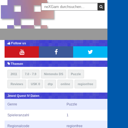
Follow us
Themen
2011
7.0 - 7.9
Nintendo DS
Puzzle
Reviews
USK 0
dtp
online
regionfree
Jewel Quest IV Daten
Genre
Puzzle
Spieleranzahl
1
Regionalcode
regionfree