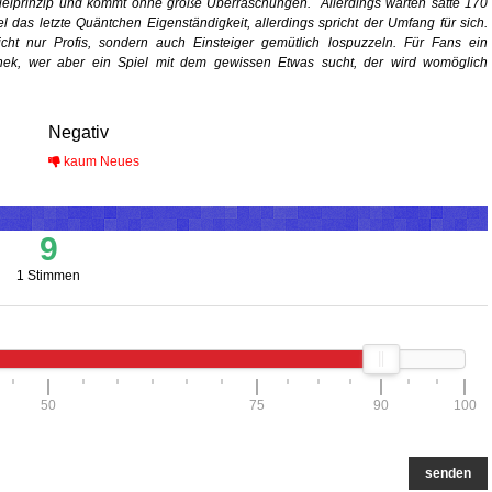
ielprinzip und kommt ohne große Überraschungen. Allerdings warten satte 170
el das letzte Quäntchen Eigenständigkeit, allerdings spricht der Umfang für sich.
cht nur Profis, sondern auch Einsteiger gemütlich lospuzzeln. Für Fans ein
thek, wer aber ein Spiel mit dem gewissen Etwas sucht, der wird womöglich
Negativ
kaum Neues
9
1 Stimmen
50
75
90
100
senden