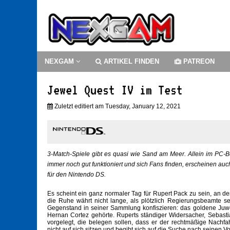
NEXGAM
ARTIKEL FINDEN
PATREON
Jewel Quest IV im Test
Zuletzt editiert am Tuesday, January 12, 2021
3-Match-Spiele gibt es quasi wie Sand am Meer. Allein im PC-Be
immer noch gut funktioniert und sich Fans finden, erscheinen au
für den Nintendo DS.
Es scheint ein ganz normaler Tag für Rupert Pack zu sein, an
die Ruhe währt nicht lange, als plötzlich Regierungsbeamte s
Gegenstand in seiner Sammlung konfiszieren: das goldene Juwe
Hernan Cortez gehörte. Ruperts ständiger Widersacher, Sebast
vorgelegt, die belegen sollen, dass er der rechtmäßige Nachfah
nicht auf sich sitzen und begibt sich auf die Suche nach seinen Vo