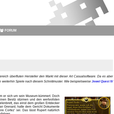
FORUM
reich überfluten Hersteller den Markt mit dieser Art Casualsoftware. Da es aber
ch weiterhin Spiele nach diesem Schnittmuster. Wie beispielsweise
Jewel Quest IV
 dem er sich um sein Museum kümmert. Doch
einen Besitz stürmen und den wertvollsten
lenbrett, das einst dem großen Entdecker
ian Grenard, hatte dem Gericht Dokumente
re Cortez‘ sei. Das lässt Rupert natürlich
rfahren.