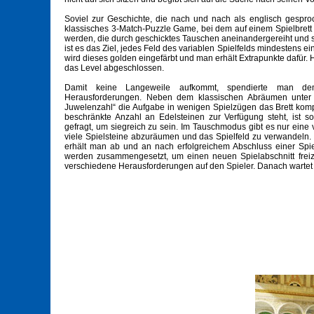
Soviel zur Geschichte, die nach und nach als englisch gesproch
klassisches 3-Match-Puzzle Game, bei dem auf einem Spielbrett 
werden, die durch geschicktes Tauschen aneinandergereiht und s
ist es das Ziel, jedes Feld des variablen Spielfelds mindestens 
wird dieses golden eingefärbt und man erhält Extrapunkte dafür. Ha
das Level abgeschlossen.
Damit keine Langeweile aufkommt, spendierte man dem
Herausforderungen. Neben dem klassischen Abräumen unter 
Juwelenzahl“ die Aufgabe in wenigen Spielzügen das Brett kom
beschränkte Anzahl an Edelsteinen zur Verfügung steht, ist s
gefragt, um siegreich zu sein. Im Tauschmodus gibt es nur ein
viele Spielsteine abzuräumen und das Spielfeld zu verwandeln
erhält man ab und an nach erfolgreichem Abschluss einer Spiels
werden zusammengesetzt, um einen neuen Spielabschnitt freiz
verschiedene Herausforderungen auf den Spieler. Danach wartet a