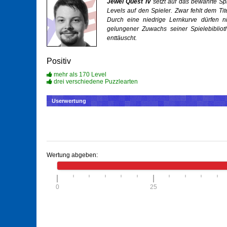
Jewel Quest IV
setzt auf das bewährte Sp
Levels auf den Spieler. Zwar fehlt dem Tit
Durch eine niedrige Lernkurve dürfen ni
gelungener Zuwachs seiner Spielebiblio
enttäuscht.
Positiv
mehr als 170 Level
drei verschiedene Puzzlearten
Userwertung
Wertung abgeben:
0
25