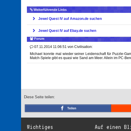
Weiterführende Links
Jewel Quest IV auf Amazon.de suchen
Jewel Quest IV auf Ebay.de suchen
Forum
07.11.2014 11:06:51
von
Civilisation:
Michael konnte mal wieder seiner Leidenschaft für Puzzle-Gam
Match-Spiele gibt es quasi wie Sand am Meer. Allein im PC-Berei
Diese Seite teilen:
Teilen
Wichtiges
Auf einen Bl