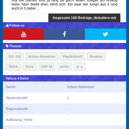
Joa die Games sind ja lang da gibt's selten Vollgas am Anfang
hehe. Aber bleibt dran, lohnt sich. Ein paar der Jungs aus 4 sind
auch in 5 dabei....
Insgesamt 168 Beiträge, diskutiere mit
Follow us
Themen
8.0 - 8.9
Action-Adventure
PlayStation3
Reviews
SEGA
Sony
USK 18
archiv
p_s
Yakuza 4 Daten
Genre
Action-Adventure
Spieleranzahl
1
Regionalcode
-
Auflösung / Hertz
-