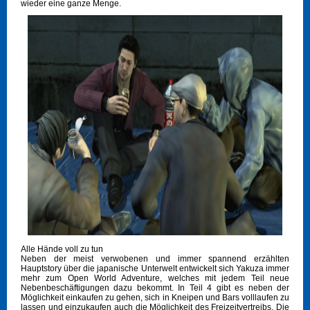
wieder eine ganze Menge.
Alle Hände voll zu tun
Neben der meist verwobenen und immer spannend erzählten
Hauptstory über die japanische Unterwelt entwickelt sich Yakuza immer
mehr zum Open World Adventure, welches mit jedem Teil neue
Nebenbeschäftigungen dazu bekommt. In Teil 4 gibt es neben der
Möglichkeit einkaufen zu gehen, sich in Kneipen und Bars volllaufen zu
lassen und einzukaufen auch die Möglichkeit des Freizeitvertreibs. Die