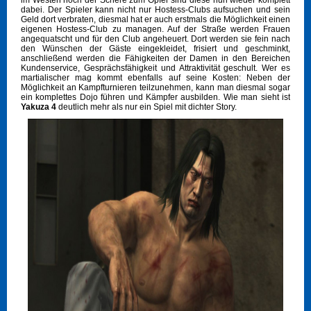
im Westen noch der Schere zum Opfer sind diese nun wieder komplett
dabei. Der Spieler kann nicht nur Hostess-Clubs aufsuchen und sein
Geld dort verbraten, diesmal hat er auch erstmals die Möglichkeit einen
eigenen Hostess-Club zu managen. Auf der Straße werden Frauen
angequatscht und für den Club angeheuert. Dort werden sie fein nach
den Wünschen der Gäste eingekleidet, frisiert und geschminkt,
anschließend werden die Fähigkeiten der Damen in den Bereichen
Kundenservice, Gesprächsfähigkeit und Attraktivität geschult. Wer es
martialischer mag kommt ebenfalls auf seine Kosten: Neben der
Möglichkeit an Kampfturnieren teilzunehmen, kann man diesmal sogar
ein komplettes Dojo führen und Kämpfer ausbilden. Wie man sieht ist
Yakuza 4
deutlich mehr als nur ein Spiel mit dichter Story.