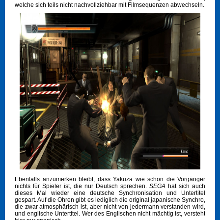
welche sich teils nicht nachvollziehbar mit Filmsequenzen abwechseln.
Ebenfalls anzumerken bleibt, dass Yakuza wie schon die Vorgänger
nichts für Spieler ist, die nur Deutsch sprechen.
SEGA
hat sich auch
dieses Mal wieder eine deutsche Synchronisation und Untertitel
gespart. Auf die Ohren gibt es lediglich die original japanische Synchro,
die zwar atmosphärisch ist, aber nicht von jedermann verstanden wird,
und englische Untertitel. Wer des Englischen nicht mächtig ist, versteht