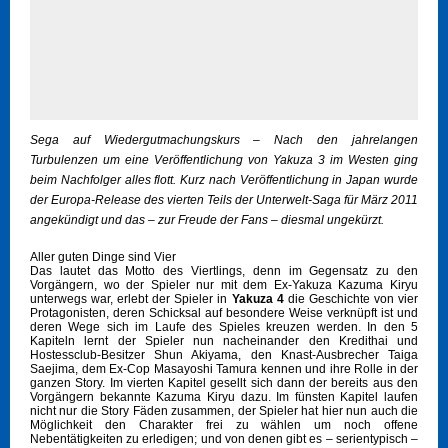
Sega auf Wiedergutmachungskurs – Nach den jahrelangen
Turbulenzen um eine Veröffentlichung von Yakuza 3 im Westen ging
beim Nachfolger alles flott. Kurz nach Veröffentlichung in Japan wurde
der Europa-Release des vierten Teils der Unterwelt-Saga für März 2011
angekündigt und das – zur Freude der Fans – diesmal ungekürzt.
Aller guten Dinge sind Vier
Das lautet das Motto des Viertlings, denn im Gegensatz zu den
Vorgängern, wo der Spieler nur mit dem Ex-Yakuza Kazuma Kiryu
unterwegs war, erlebt der Spieler in
Yakuza 4
die Geschichte von vier
Protagonisten, deren Schicksal auf besondere Weise verknüpft ist und
deren Wege sich im Laufe des Spieles kreuzen werden. In den 5
Kapiteln lernt der Spieler nun nacheinander den Kredithai und
Hostessclub-Besitzer Shun Akiyama, den Knast-Ausbrecher Taiga
Saejima, dem Ex-Cop Masayoshi Tamura kennen und ihre Rolle in der
ganzen Story. Im vierten Kapitel gesellt sich dann der bereits aus den
Vorgängern bekannte Kazuma Kiryu dazu. Im fünsten Kapitel laufen
nicht nur die Story Fäden zusammen, der Spieler hat hier nun auch die
Möglichkeit den Charakter frei zu wählen um noch offene
Nebentätigkeiten zu erledigen; und von denen gibt es – serientypisch –