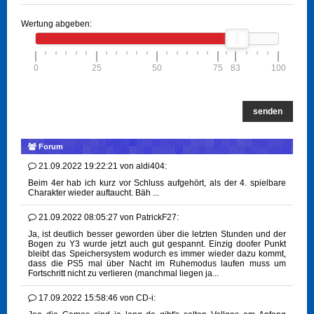
Wertung abgeben:
0
25
50
75
83
100
senden
Forum
21.09.2022 19:22:21
von
aldi404:
Beim 4er hab ich kurz vor Schluss aufgehört, als der 4. spielbare
Charakter wieder auftaucht. Bäh ...
21.09.2022 08:05:27
von
PatrickF27:
Ja, ist deutlich besser geworden über die letzten Stunden und der
Bogen zu Y3 wurde jetzt auch gut gespannt. Einzig doofer Punkt
bleibt das Speichersystem wodurch es immer wieder dazu kommt,
dass die PS5 mal über Nacht im Ruhemodus laufen muss um
Fortschritt nicht zu verlieren (manchmal liegen ja...
17.09.2022 15:58:46
von
CD-i: