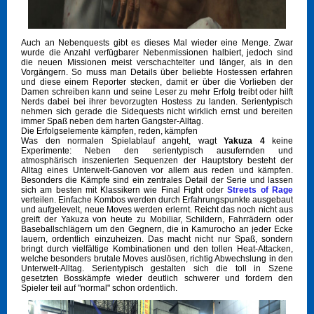
Auch an Nebenquests gibt es dieses Mal wieder eine Menge. Zwar
wurde die Anzahl verfügbarer Nebenmissionen halbiert, jedoch sind
die neuen Missionen meist verschachtelter und länger, als in den
Vorgängern. So muss man Details über beliebte Hostessen erfahren
und diese einem Reporter stecken, damit er über die Vorlieben der
Damen schreiben kann und seine Leser zu mehr Erfolg treibt oder hilft
Nerds dabei bei ihrer bevorzugten Hostess zu landen. Serientypisch
nehmen sich gerade die Sidequests nicht wirklich ernst und bereiten
immer Spaß neben dem harten Gangster-Alltag.
Die Erfolgselemente kämpfen, reden, kämpfen
Was den normalen Spielablauf angeht, wagt
Yakuza 4
keine
Experimente: Neben den serientypisch ausufernden und
atmosphärisch inszenierten Sequenzen der Hauptstory besteht der
Alltag eines Unterwelt-Ganoven vor allem aus reden und kämpfen.
Besonders die Kämpfe sind ein zentrales Detail der Serie und lassen
sich am besten mit Klassikern wie Final Fight oder
Streets of Rage
verteilen. Einfache Kombos werden durch Erfahrungspunkte ausgebaut
und aufgelevelt, neue Moves werden erlernt. Reicht das noch nicht aus
greift der Yakuza von heute zu Mobiliar, Schildern, Fahrrädern oder
Baseballschlägern um den Gegnern, die in Kamurocho an jeder Ecke
lauern, ordentlich einzuheizen. Das macht nicht nur Spaß, sondern
bringt durch vielfältige Kombinationen und den tollen Heat-Attacken,
welche besonders brutale Moves auslösen, richtig Abwechslung in den
Unterwelt-Alltag. Serientypisch gestalten sich die toll in Szene
gesetzten Bosskämpfe wieder deutlich schwerer und fordern den
Spieler teil auf "normal" schon ordentlich.