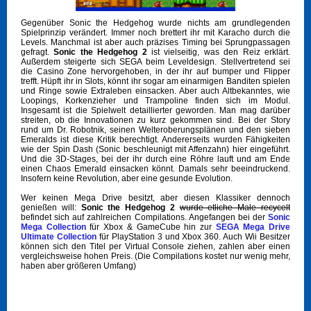
Gegenüber Sonic the Hedgehog wurde nichts am grundlegenden
Spielprinzip verändert. Immer noch brettert ihr mit Karacho durch die
Levels. Manchmal ist aber auch präzises Timing bei Sprungpassagen
gefragt.
Sonic the Hedgehog 2
ist vielseitig, was den Reiz erklärt.
Außerdem steigerte sich SEGA beim Leveldesign. Stellvertretend sei
die Casino Zone hervorgehoben, in der ihr auf bumper und Flipper
trefft. Hüpft ihr in Slots, könnt ihr sogar am einarmigen Banditen spielen
und Ringe sowie Extraleben einsacken. Aber auch Altbekanntes, wie
Loopings, Korkenzieher und Trampoline finden sich im Modul.
Insgesamt ist die Spielwelt detaillierter geworden. Man mag darüber
streiten, ob die Innovationen zu kurz gekommen sind. Bei der Story
rund um Dr. Robotnik, seinen Welteroberungsplänen und den sieben
Emeralds ist diese Kritik berechtigt. Andererseits wurden Fähigkeiten
wie der Spin Dash (Sonic beschleunigt mit Affenzahn) hier eingeführt.
Und die 3D-Stages, bei der ihr durch eine Röhre lauft und am Ende
einen Chaos Emerald einsacken könnt. Damals sehr beeindruckend.
Insofern keine Revolution, aber eine gesunde Evolution.
Wer keinen Mega Drive besitzt, aber diesen Klassiker dennoch
genießen will:
Sonic the Hedgehog 2
wurde etliche Male recycelt
befindet sich auf zahlreichen Compilations. Angefangen bei der
Sonic
Mega Collection
für Xbox & GameCube hin zur
SEGA Mega Drive
Ultimate Collection
für PlayStation 3 und Xbox 360. Auch Wii Besitzer
können sich den Titel per Virtual Console ziehen, zahlen aber einen
vergleichsweise hohen Preis. (Die Compilations kostet nur wenig mehr,
haben aber größeren Umfang)