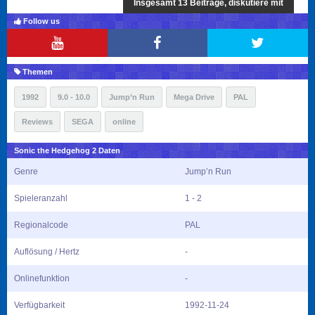
Insgesamt 13 Beiträge, diskutiere mit
Follow us
Themen
1992
9.0 - 10.0
Jump’n Run
Mega Drive
PAL
Reviews
SEGA
online
Sonic the Hedgehog 2 Daten
Genre
Jump’n Run
Spieleranzahl
1 - 2
Regionalcode
PAL
Auflösung / Hertz
-
Onlinefunktion
-
Verfügbarkeit
1992-11-24