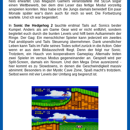
heiß erwartet. Das Magazin Gamers veranstaltete mit SEGA sogar
einen Wettbewerb, bei dem drei Leser das fertige Modul vorzeitig
anspielen konnten. Was habe ich die Jungs damals beneidet! Ein paar
Monate später war‘s dann auch für mich so weit. Die Fortsetzung
wartete. Und ich war begeistert.
In
Sonic the Hedgehog 2
tauchte erstmal Tails auf. Sonics bester
Kumpel. Anders als am Game Gear wird er nicht entführt, sondern
begleitet euch durch die bunten Levels und hilft beim Aufsammeln der
Ringe. Der Gag: Ein menschlicher Spieler kann jederzeit ein zweites
Pad anstöpseln und Tails Steuerung übernehmen. Dank unendlicher
Leben kann Tails im Falle seines Todes sofort zurück in die Action. Oder
wenn er aus dem Bildausschnitt fliegt. Denn der folgt nur Sonic.
Trotzdem, ein Hauch von kooperativem Gameplay. Alternativ treten
zwei Spieler im versus Modus gegeneinander an. Gespielt wird per
Split-Screen, damals ein Novum. Und den Mega Drive ausreizend -
hier kommt es zu Slowdowns, in denen die Geschwindigkeit massiv
abnimmt. Besonders in der Mystic Cave Zone, Spaß macht‘s trotzdem.
Selbst wenn mit vier Levels der Umfang arg begrenzt ist.