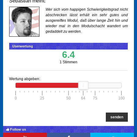
Sebastian meint:
Wer sich vom happigen Schwierigkeitsgrad nicht
abschrecken lässt erhält ein sehr gutes und
ausgereiftes Modul, daß über lange Zeit hin und
wieder mal in den Modulschacht wandert um
gedaddelt zu werden.
Userwertung
6.4
1 Stimmen
Wertung abgeben:
0
25
50
64
75
100
senden
Follow us