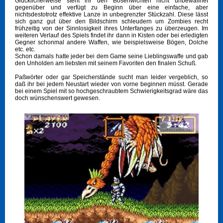
Glücklicherweise steht ihr den Bösenwichten nicht unbewaffnet
gegenüber und verfügt zu Beginn über eine einfache, aber
nichtsdestotrotz effektive Lanze in unbegrenzter Stückzahl. Diese lässt
sich ganz gut über den Bildschirm schleudern um Zombies recht
frühzeitig von der Sinnlosigkeit ihres Unterfanges zu überzeugen. Im
weiteren Verlauf des Spiels findet ihr dann in Kisten oder bei erledigten
Gegner schonmal andere Waffen, wie beispielsweise Bögen, Dolche
etc. etc.
Schon damals hatte jeder bei dem Game seine Lieblingswaffe und gab
den Unholden am liebsten mit seinem Favoriten den finalen Schuß.
Paßwörter oder gar Speicherstände sucht man leider vergeblich, so
daß ihr bei jedem Neustart wieder von vorne beginnen müsst. Gerade
bei einem Spiel mit so hochgeschraubtem Schwierigkeitsgrad wäre das
doch wünschenswert gewesen.