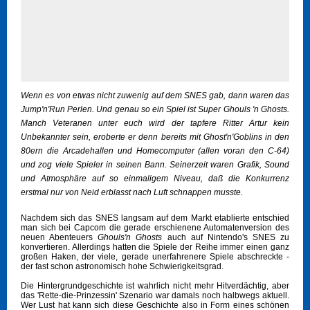
Wenn es von etwas nicht zuwenig auf dem SNES gab, dann waren das
Jump'n'Run Perlen. Und genau so ein Spiel ist Super Ghouls 'n Ghosts.
Manch Veteranen unter euch wird der tapfere Ritter Artur kein
Unbekannter sein, eroberte er denn bereits mit Ghost'n'Goblins in den
80ern die Arcadehallen und Homecomputer (allen voran den C-64)
und zog viele Spieler in seinen Bann. Seinerzeit waren Grafik, Sound
und Atmosphäre auf so einmaligem Niveau, daß die Konkurrenz
erstmal nur von Neid erblasst nach Luft schnappen musste.
Nachdem sich das SNES langsam auf dem Markt etablierte entschied
man sich bei Capcom die gerade erschienene Automatenversion des
neuen Abenteuers
Ghouls'n Ghosts
auch auf Nintendo's SNES zu
konvertieren. Allerdings hatten die Spiele der Reihe immer einen ganz
großen Haken, der viele, gerade unerfahrenere Spiele abschreckte -
der fast schon astronomisch hohe Schwierigkeitsgrad.
Die Hintergrundgeschichte ist wahrlich nicht mehr Hitverdächtig, aber
das 'Rette-die-Prinzessin' Szenario war damals noch halbwegs aktuell.
Wer Lust hat kann sich diese Geschichte also in Form eines schönen