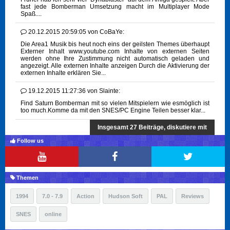
fast jede Bomberman Umsetzung macht im Multiplayer Mode
Spaß....
20.12.2015 20:59:05
von
CoBaYe:
Die Area1 Musik bis heut noch eins der geilsten Themes überhaupt
Externer Inhalt www.youtube.com Inhalte von externen Seiten
werden ohne Ihre Zustimmung nicht automatisch geladen und
angezeigt. Alle externen Inhalte anzeigen Durch die Aktivierung der
externen Inhalte erklären Sie...
19.12.2015 11:27:36
von
Slainte:
Find Saturn Bomberman mit so vielen Mitspielern wie esmöglich ist
too much.Komme da mit den SNES/PC Engine Teilen besser klar...
Insgesamt 27 Beiträge, diskutiere mit
Follow us
Themen
1994
7.0 - 7.9
Action
Hudson Soft
PAL
Reviews
SNES
online