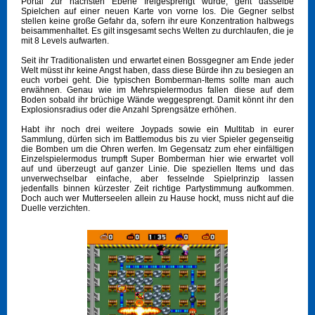
Portal zur nächsten Ebene freigesprengt wurde, geht dasselbe
Spielchen auf einer neuen Karte von vorne los. Die Gegner selbst
stellen keine große Gefahr da, sofern ihr eure Konzentration halbwegs
beisammenhaltet. Es gilt insgesamt sechs Welten zu durchlaufen, die je
mit 8 Levels aufwarten.
Seit ihr Traditionalisten und erwartet einen Bossgegner am Ende jeder
Welt müsst ihr keine Angst haben, dass diese Bürde ihn zu besiegen an
euch vorbei geht. Die typischen Bomberman-Items sollte man auch
erwähnen. Genau wie im Mehrspielermodus fallen diese auf dem
Boden sobald ihr brüchige Wände weggesprengt. Damit könnt ihr den
Explosionsradius oder die Anzahl Sprengsätze erhöhen.
Habt ihr noch drei weitere Joypads sowie ein Multitab in eurer
Sammlung, dürfen sich im Battlemodus bis zu vier Spieler gegenseitig
die Bomben um die Ohren werfen. Im Gegensatz zum eher einfältigen
Einzelspielermodus trumpft Super Bomberman hier wie erwartet voll
auf und überzeugt auf ganzer Linie. Die speziellen Items und das
unverwechselbar einfache, aber fesselnde Spielprinzip lassen
jedenfalls binnen kürzester Zeit richtige Partystimmung aufkommen.
Doch auch wer Mutterseelen allein zu Hause hockt, muss nicht auf die
Duelle verzichten.