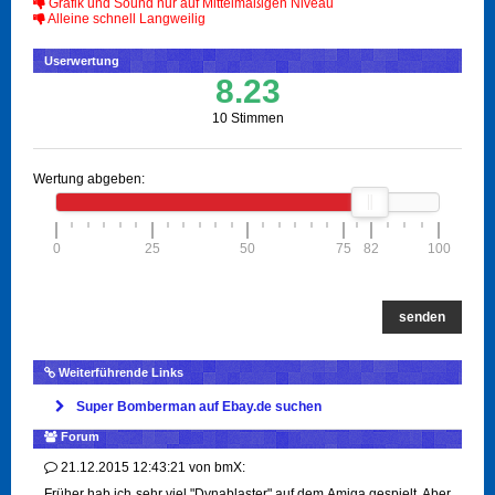
Grafik und Sound nur auf Mittelmäßigen Niveau
Alleine schnell Langweilig
Userwertung
8.23
10 Stimmen
Wertung abgeben:
0
25
50
75
82
100
senden
Weiterführende Links
Super Bomberman auf Ebay.de suchen
Forum
21.12.2015 12:43:21
von
bmX:
Früher hab ich sehr viel "Dynablaster" auf dem Amiga gespielt. Aber