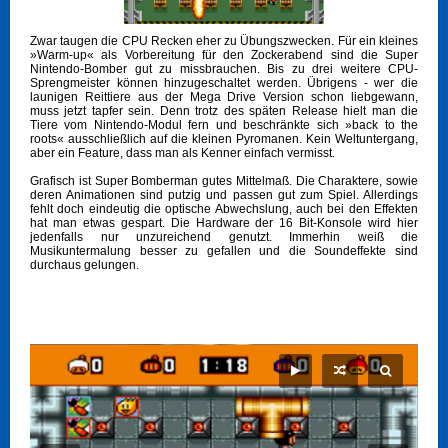
Zwar taugen die CPU Recken eher zu Übungszwecken. Für ein kleines
»Warm-up« als Vorbereitung für den Zockerabend sind die Super
Nintendo-Bomber gut zu missbrauchen. Bis zu drei weitere CPU-
Sprengmeister können hinzugeschaltet werden. Übrigens - wer die
launigen Reittiere aus der Mega Drive Version schon liebgewann,
muss jetzt tapfer sein. Denn trotz des späten Release hielt man die
Tiere vom Nintendo-Modul fern und beschränkte sich »back to the
roots« ausschließlich auf die kleinen Pyromanen. Kein Weltuntergang,
aber ein Feature, dass man als Kenner einfach vermisst.
Grafisch ist Super Bomberman gutes Mittelmaß. Die Charaktere, sowie
deren Animationen sind putzig und passen gut zum Spiel. Allerdings
fehlt doch eindeutig die optische Abwechslung, auch bei den Effekten
hat man etwas gespart. Die Hardware der 16 Bit-Konsole wird hier
jedenfalls nur unzureichend genutzt. Immerhin weiß die
Musikuntermalung besser zu gefallen und die Soundeffekte sind
durchaus gelungen.