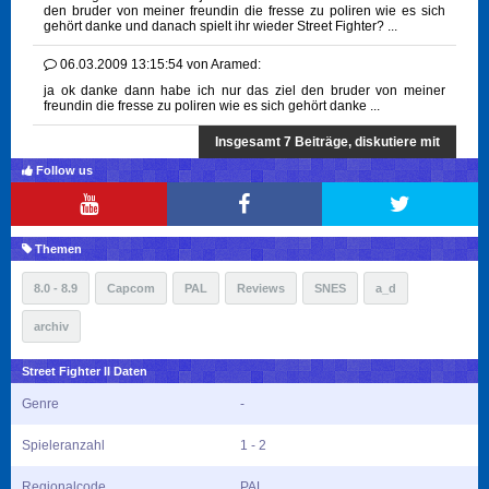
den bruder von meiner freundin die fresse zu poliren wie es sich
gehört danke und danach spielt ihr wieder Street Fighter? ...
06.03.2009 13:15:54
von
Aramed:
ja ok danke dann habe ich nur das ziel den bruder von meiner
freundin die fresse zu poliren wie es sich gehört danke ...
Insgesamt 7 Beiträge, diskutiere mit
Follow us
Themen
8.0 - 8.9
Capcom
PAL
Reviews
SNES
a_d
archiv
Street Fighter II Daten
Genre
-
Spieleranzahl
1 - 2
Regionalcode
PAL