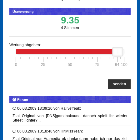
Userwertung
9.35
4 Stimmen
Wertung abgeben:
0
25
50
75
94
100
senden
Forum
06.03.2009 13:39:20
von
Rallyefreak:
Zitat Original von [DNS]gamebakaund danach spielt ihr wieder
Street Fighter? ...
06.03.2009 13:18:48
von
HitMissYeah:
Zitat Original von Aramedja ok danke dann habe ich nur das ziel