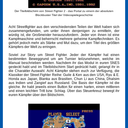
Der Titelbildschirm von Street Fighter 2 - das Portal zu einem der absoluten
Blockbuster Titel der Videospielegeschichte
Acht Streetfighter aus den verschiedensten Teilen der Welt haben sich
zusammengefunden, um unter ihnen denjenigen zu ermitteln, der
würdig ist, die Großmeister herauszufordern. Jeder von ihnen ist eine
Kampfmaschine und beherrscht mehrere geheime Kampftechniken. Es
gehört jedoch mehr als Stärke und Mut dazu, um den Titel des größten
Kämpfers der Welt zu erringen.
Soviel zur Story um Street Fighter. Jeder der Kämpfer hat einen
bestimmten Beweggrund um am Turnier teilzunehmen, welche im
Manual beschrieben werden. Nachdem ihr das Modul in euren SNES
gesteckt habt und im Titelbildschirm Start gedrückt habt, gelangt ihr in
die Charakter Auswahl. Acht Kämpfer stehen euch zur Verfügung, die
Klassiker der Street Fighter Reihe: Guile & Ken aus den USA, Ryu & E.
Honda aus Japan, Blanka aus Brasilien, Chun Li aus China, Dhalsim
aus Indien und Zangief aus Russland. Die Basis der Kämpfer ist die
gleiche. Ihr habt jeweils einen Button für einen harten, einen mittleren
und einen leichten Tritt bzw. Schlag. Über das Steuerkreuz bewegt ihr
euren Kämpfer über den Bildschirm.