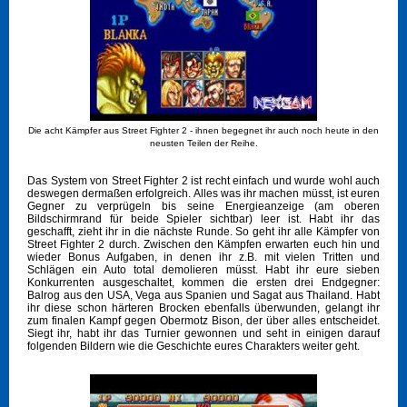
Die acht Kämpfer aus Street Fighter 2 - ihnen begegnet ihr auch noch heute in den
neusten Teilen der Reihe.
Das System von Street Fighter 2 ist recht einfach und wurde wohl auch
deswegen dermaßen erfolgreich. Alles was ihr machen müsst, ist euren
Gegner zu verprügeln bis seine Energieanzeige (am oberen
Bildschirmrand für beide Spieler sichtbar) leer ist. Habt ihr das
geschafft, zieht ihr in die nächste Runde. So geht ihr alle Kämpfer von
Street Fighter 2 durch. Zwischen den Kämpfen erwarten euch hin und
wieder Bonus Aufgaben, in denen ihr z.B. mit vielen Tritten und
Schlägen ein Auto total demolieren müsst. Habt ihr eure sieben
Konkurrenten ausgeschaltet, kommen die ersten drei Endgegner:
Balrog aus den USA, Vega aus Spanien und Sagat aus Thailand. Habt
ihr diese schon härteren Brocken ebenfalls überwunden, gelangt ihr
zum finalen Kampf gegen Obermotz Bison, der über alles entscheidet.
Siegt ihr, habt ihr das Turnier gewonnen und seht in einigen darauf
folgenden Bildern wie die Geschichte eures Charakters weiter geht.