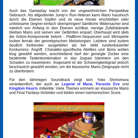
Auch das Gameplay macht von der ungewöhnlichen Perspektive
Gebrauch. Als altgedienter Jump‘n Run-Veteran kann Mario haushoch
durch die Ebenen hüpfen und so neue Areale erschließen oder
unliebsame Gegner einfach überspringen! Sämtliche Widersacher sind
nämlich von Anfang in den Ebenen sichtbar, nervige Zufallskämpfe
bleiben Mario und seinen vier Gefährten erspart. Überhaupt wird stets
die Action-Komponente betont - Plattform-Sequenzen und Minispiele
locken fernab der genretypischen Metzelorgien. Letztere sind zudem
deutlich treibender ausgefallen als bei strikt rundenbasierter
Konkurrenz. Angriff, Charakter-spezifische Abilities und Items wollen
klug gewählt werden, anschließend darf der geneigte Zocker eine
bestimmte Tastenkombination in das Joypad hämmern um den
Schaden zu maximieren. Insgesamt ist der Schwierigkeitsgrad jedoch
beschaulich gewählt worden, um die klassische Mario-Zielgruppe nicht
zu überfordern.
Für den stimmigen Soundtrack zeigt sich Yoko Shimomura
verantwortlich, der auch an
Legend of Mana
,
Parasite Eve
und
Kingdom Hearts
mitwirkte. Viele Themes erinnern an klassische Mario
und Final Fantasy-Vorbilder und bilden einen harmonischen Score.