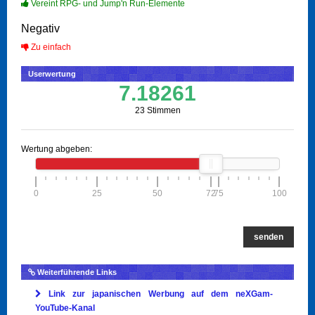
Vereint RPG- und Jump'n Run-Elemente
Negativ
Zu einfach
Userwertung
7.18261
23 Stimmen
Wertung abgeben:
0
25
50
72
75
100
senden
Weiterführende Links
Link zur japanischen Werbung auf dem neXGam-
YouTube-Kanal