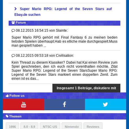
Super Mario RPG: Legend of the Seven Stars auf
Ebay.de suchen
Forum
08.12.2015 16:54:15
von
Slainte:
Super Mario RPG gehört mit Final Fantasy 6 zu meinen beden
liebsten Spielen überhaupt.Hab es etliche male durchgespielt.Muss
man gespielt haben ...
08.12.2015 09:53:18
von
Civilisation:
Kein Thread zu diesem Klassiker? Dabei hat Kai einen Review zum
Spiel geschrieben, den ich euch nicht vorenthalten möchte. Zitat
Super Mario RPG: Legend of the Seven StarsSuper Mario RPG:
Legend of the Seven Stars markiert einen doppelten Zenit. Zum
einen ist es das...
Insgesamt 1 Beiträge, diskutiere mit
Follow us
Themen
1996
8.0 - 8.9
NTSC-US
Nintendo
Reviews