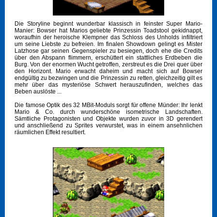
Die Storyline beginnt wunderbar klassisch in feinster Super Mario-
Manier: Bowser hat Marios geliebte Prinzessin Toadstool gekidnappt,
woraufhin der heroische Klempner das Schloss des Unholds infiltriert
um seine Liebste zu befreien. Im finalen Showdown gelingt es Mister
Latzhose gar seinen Gegenspieler zu besiegen, doch ehe die Credits
über den Abspann flimmern, erschüttert ein stattliches Erdbeben die
Burg. Von der enormen Wucht getroffen, zerstreut es die Drei quer über
den Horizont. Mario erwacht daheim und macht sich auf Bowser
endgültig zu bezwingen und die Prinzessin zu retten, gleichzeitig gilt es
mehr über das mysteriöse Schwert herauszufinden, welches das
Beben auslöste ...
Die famose Optik des 32 MBit-Moduls sorgt für offene Münder: Ihr lenkt
Mario & Co. durch wunderschöne isometrische Landschaften.
Sämtliche Protagonisten und Objekte wurden zuvor in 3D gerendert
und anschließend zu Sprites verwurstet, was in einem ansehnlichen
räumlichen Effekt resultiert.