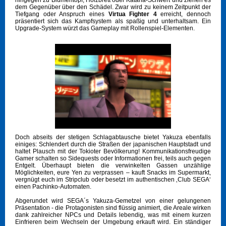
hingegen zu Blumentopf, Holzbrett oder Katana-Schwert und ziehen es
dem Gegenüber über den Schädel. Zwar wird zu keinem Zeitpunkt der
Tiefgang oder Anspruch eines
Virtua Fighter 4
erreicht, dennoch
präsentiert sich das Kampfsystem als spaßig und unterhaltsam. Ein
Upgrade-System würzt das Gameplay mit Rollenspiel-Elementen.
Doch abseits der stetigen Schlagabtausche bietet Yakuza ebenfalls
einiges: Schlendert durch die Straßen der japanischen Hauptstadt und
haltet Plausch mit der Tokioter Bevölkerung! Kommunikationsfreudige
Gamer schalten so Sidequests oder Informationen frei, teils auch gegen
Entgelt. Überhaupt bieten die verwinkelten Gassen unzählige
Möglichkeiten, eure Yen zu verprassen – kauft Snacks im Supermarkt,
vergnügt euch im Stripclub oder besetzt im authentischen ‚Club SEGA‘
einen Pachinko-Automaten.
Abgerundet wird SEGA´s Yakuza-Gemetzel von einer gelungenen
Präsentation - die Protagonisten sind flüssig animiert, die Areale wirken
dank zahlreicher NPCs und Details lebendig, was mit einem kurzen
Einfrieren beim Wechseln der Umgebung erkauft wird. Ein ständiger