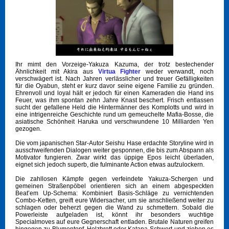
Ihr mimt den Vorzeige-Yakuza Kazuma, der trotz bestechender
Ähnlichkeit mit Akira aus
Virtua Fighter
weder verwandt, noch
verschwägert ist. Nach Jahren verlässlicher und treuer Gefälligkeiten
für die Oyabun, steht er kurz davor seine eigene Familie zu gründen.
Ehrenvoll und loyal hält er jedoch für einen Kameraden die Hand ins
Feuer, was ihm spontan zehn Jahre Knast beschert. Frisch entlassen
sucht der gefallene Held die Hintermänner des Komplotts und wird in
eine intrigenreiche Geschichte rund um gemeuchelte Mafia-Bosse, die
asiatische Schönheit Haruka und verschwundene 10 Milliarden Yen
gezogen.
Die vom japanischen Star-Autor Seishu Hase erdachte Storyline wird in
ausschweifenden Dialogen weiter gesponnen, die bis zum Abspann als
Motivator fungieren. Zwar wirkt das üppige Epos leicht überladen,
eignet sich jedoch superb, die fulminante Action etwas aufzulockern.
Die zahllosen Kämpfe gegen verfeindete Yakuza-Schergen und
gemeinen Straßenpöbel orientieren sich an einem abgespeckten
Beat’em Up-Schema: Kombiniert Basis-Schläge zu vernichtenden
Combo-Ketten, greift eure Widersacher, um sie anschließend weiter zu
schlagen oder beherzt gegen die Wand zu schmettern. Sobald die
Powerleiste aufgeladen ist, könnt ihr besonders wuchtige
Specialmoves auf eure Gegnerschaft entladen. Brutale Naturen greifen