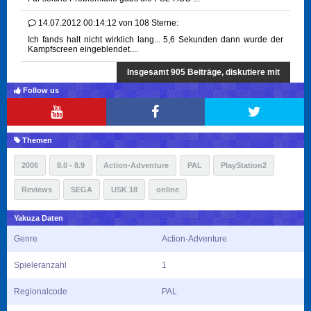
14.07.2012 00:14:12
von
108 Sterne:
Ich fands halt nicht wirklich lang... 5,6 Sekunden dann wurde der
Kampfscreen eingeblendet....
Insgesamt 905 Beiträge, diskutiere mit
Follow us
Themen
2006
8.0 - 8.9
Action-Adventure
PAL
PlayStation2
Reviews
SEGA
USK 18
online
Yakuza Daten
Genre
Action-Adventure
Spieleranzahl
1
Regionalcode
PAL