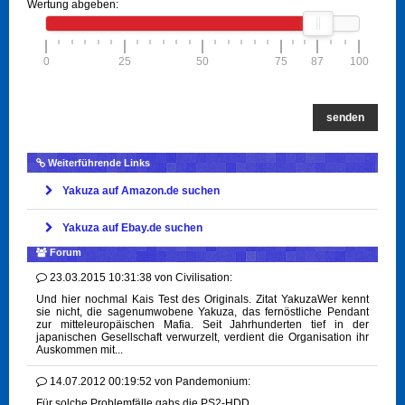
Wertung abgeben:
0
25
50
75
87
100
senden
Weiterführende Links
Yakuza auf Amazon.de suchen
Yakuza auf Ebay.de suchen
Forum
23.03.2015 10:31:38
von
Civilisation:
Und hier nochmal Kais Test des Originals. Zitat YakuzaWer kennt
sie nicht, die sagenumwobene Yakuza, das fernöstliche Pendant
zur mitteleuropäischen Mafia. Seit Jahrhunderten tief in der
japanischen Gesellschaft verwurzelt, verdient die Organisation ihr
Auskommen mit...
14.07.2012 00:19:52
von
Pandemonium:
Für solche Problemfälle gabs die PS2-HDD ...