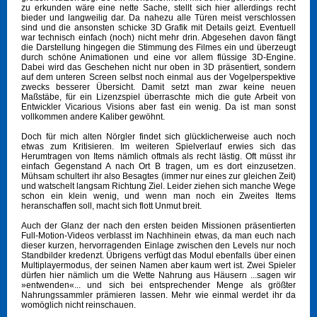
zu erkunden wäre eine nette Sache, stellt sich hier allerdings recht
bieder und langweilig dar. Da nahezu alle Türen meist verschlossen
sind und die ansonsten schicke 3D Grafik mit Details geizt. Eventuell
war technisch einfach (noch) nicht mehr drin. Abgesehen davon fängt
die Darstellung hingegen die Stimmung des Filmes ein und überzeugt
durch schöne Animationen und eine vor allem flüssige 3D-Engine.
Dabei wird das Geschehen nicht nur oben in 3D präsentiert, sondern
auf dem unteren Screen selbst noch einmal aus der Vogelperspektive
zwecks besserer Übersicht. Damit setzt man zwar keine neuen
Maßstäbe, für ein Lizenzspiel überraschte mich die gute Arbeit von
Entwickler Vicarious Visions aber fast ein wenig. Da ist man sonst
vollkommen andere Kaliber gewöhnt.
Doch für mich alten Nörgler findet sich glücklicherweise auch noch
etwas zum Kritisieren. Im weiteren Spielverlauf erwies sich das
Herumtragen von Items nämlich oftmals als recht lästig. Oft müsst ihr
einfach Gegenstand A nach Ort B tragen, um es dort einzusetzen.
Mühsam schultert ihr also Besagtes (immer nur eines zur gleichen Zeit)
und watschelt langsam Richtung Ziel. Leider ziehen sich manche Wege
schon ein klein wenig, und wenn man noch ein Zweites Items
heranschaffen soll, macht sich flott Unmut breit.
Auch der Glanz der nach den ersten beiden Missionen präsentierten
Full-Motion-Videos verblasst im Nachhinein etwas, da man euch nach
dieser kurzen, hervorragenden Einlage zwischen den Levels nur noch
Standbilder kredenzt. Übrigens verfügt das Modul ebenfalls über einen
Multiplayermodus, der seinen Namen aber kaum wert ist. Zwei Spieler
dürfen hier nämlich um die Wette Nahrung aus Häusern ...sagen wir
»entwenden«... und sich bei entsprechender Menge als größter
Nahrungssammler prämieren lassen. Mehr wie einmal werdet ihr da
womöglich nicht reinschauen.