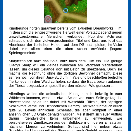
Kinofreunde hörten garantiert bereits vom aktuellen Dreamworks Film,
in dem sich die eingeschworene Tierwelt einer Vorstadtgegend gegen
umweltzerstörerische Menschen verbündet. Publisher Activision
schnappte sich den vielversprechenden Titel und lässt uns jetzt das
Abenteuer der tierischen Helden auf dem DS nachspielen, im Visier
dabei vor allem eben die oben schon erwähnte jüngere
Spielergemeinde.
Storytechnisch hakt das Spiel kurz nach dem Film ein. Die gierige
Gladys Sharp will ein kleines Wäldchen am Stadtrand niederreißen
lassen, um dieses Gelände dort mit Beton zu überziehen. Doch sie
machte die Rechnung ohne die dortigen Bewohner gemacht. Diese
zehren noch von ihrem Jura-Studium in Yale und beschließen bedrohte
Tierkollegen in den Wald zu holen, so dass die Bauarbeiten aufgrund
der Tierschutzgesetze eingestellt werden müssen. Wie gerissen ...
Allerdings wollen die animalischen Kollegen nicht freiwillig in euer
Wäldchen kommen, weshalb etwas Action von eurer Seite gefragt ist.
Abwechselnd spielt ihr dabei mit Waschbär Ritchie, der tapsigen
Schildkröte Verne und Eichhörnchen Hammy. Der Weg führt euch durch
gute 20 Levels ähnlichen Schemas, die aber komplett in einer
ansehnlichen 3D Grafik gehalten wurden. Meist dreht sich euer Auftrag
darum irgendwelche Items unbemerkt zu entwenden, wie
beispielsweise Zündkerzen aus den Bulldozern um deren Einsatz am
nächsten Morgen zu verhindern. Gefragt sind hier neben etwas
Geschick im Umgang mit der Steuerung auch Geduld, wenn es etwa