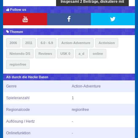
Insgesamt 2 Beiträge, diskutiere mit
Follow us
Themen
2006
2011
6.0 - 6.9
Action-Adventure
Activision
Nintendo DS
Reviews
USK 0
a_d
online
regionfree
Ab durch die Hecke Daten
Genre
Action-Adventure
Spieleranzahl
1
Regionalcode
regionfree
Auflösung / Hertz
-
Onlinefunktion
-