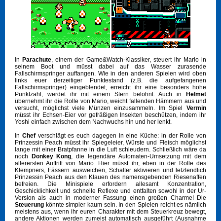
In
Parachute
, einem der Game&Watch-Klassiker, steuert ihr Mario in
seinem Boot und müsst dabei auf das Wasser zurasende
Fallschirmspringer auffangen. Wie in den anderen Spielen wird oben
links euer derzeitiger Punktestand (z.B. die aufgefangenen
Fallschirmspringer) eingeblendet, erreicht ihr eine besonders hohe
Punktzahl, werdet ihr mit einem Stern belohnt. Auch in
Helmet
übernehmt ihr die Rolle von Mario, weicht fallenden Hämmern aus und
versucht, möglichst viele Münzen einzusammeln. Im Spiel
Vermin
müsst ihr Echsen-Eier vor gefräßigen Insekten beschützen, indem ihr
Yoshi einfach zwischen dem Nachwuchs hin und her lenkt.
In
Chef
verschlägt es euch dagegen in eine Küche: in der Rolle von
Prinzessin Peach müsst ihr Spiegeleier, Würste und Fleisch möglichst
lange mit einer Bratpfanne in die Luft schleudern. Schließlich wäre da
noch
Donkey Kong
, die legendäre Automaten-Umsetzung mit dem
allerersten Auftritt von Mario. Hier müsst ihr, eben in der Rolle des
Klempners, Fässern ausweichen, Schalter aktivieren und letztendlich
Prinzessin Peach aus den Klauen des namensgebenden Riesenaffen
befreien. Die Minispiele erfordern allesamt Konzentration,
Geschicklichkeit und schnelle Reflexe und entfalten sowohl in der Ur-
Version als auch in moderner Fassung einen großen Charme! Die
Steuerung
könnte simpler kaum sein. In den Spielen reicht es nämlich
meistens aus, wenn ihr euren Charakter mit dem Steuerkreuz bewegt,
andere Aktionen werden zumeist automatisch ausgeführt (Ausnahme