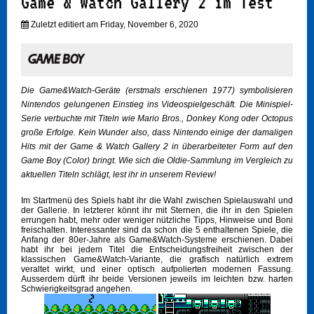
Game & Watch Gallery 2 im Test
Zuletzt editiert am Friday, November 6, 2020
Die Game&Watch-Geräte (erstmals erschienen 1977) symbolisieren
Nintendos gelungenen Einstieg ins Videospielgeschäft. Die Minispiel-
Serie verbuchte mit Titeln wie Mario Bros., Donkey Kong oder Octopus
große Erfolge. Kein Wunder also, dass Nintendo einige der damaligen
Hits mit der Game & Watch Gallery 2 in überarbeiteter Form auf den
Game Boy (Color) bringt. Wie sich die Oldie-Sammlung im Vergleich zu
aktuellen Titeln schlägt, lest ihr in unserem Review!
Im Startmenü des Spiels habt ihr die Wahl zwischen Spielauswahl und
der Gallerie. In letzterer könnt ihr mit Sternen, die ihr in den Spielen
errungen habt, mehr oder weniger nützliche Tipps, Hinweise und Boni
freischalten. Interessanter sind da schon die 5 enthaltenen Spiele, die
Anfang der 80er-Jahre als Game&Watch-Systeme erschienen. Dabei
habt ihr bei jedem Titel die Entscheidungsfreiheit zwischen der
klassischen Game&Watch-Variante, die grafisch natürlich extrem
veraltet wirkt, und einer optisch aufpolierten modernen Fassung.
Ausserdem dürft ihr beide Versionen jeweils im leichten bzw. harten
Schwierigkeitsgrad angehen.