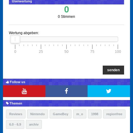
Userwertung
0
0 Stimmen
Wertung abgeben:
0
25
50
75
100
senden
Follow us
Themen
Reviews
Nintendo
GameBoy
m_o
1998
regionfree
6.0 - 6.9
archiv