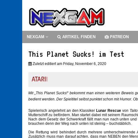
NEXGAM
ARTIKEL FINDEN
PATREON
This Planet Sucks! im Test
Zuletzt editiert am Friday, November 6, 2020
Mit „This Planet Sucks!“ bekommt man einen weiteren Beweis gel
bedient werden. Der Spieltitel selbst punktet schon mit Humor. Ob
Spielerisch angelehnt an den Klassiker
Lunar Rescue
von
Taito
Mutterschiff zu befördern. Man startet dabei mit seinem Raumsch
Nach dem Gesetz der Schwerkraft fällt man nun nach unten und
brauchen denn der Weg nach unten ist steinig – buchstäblich.
Die Rettung wird behindert durch mehrere umherschwirrende
Zusätzlich muss man darauf achten, dass man NEBEN den Mensch