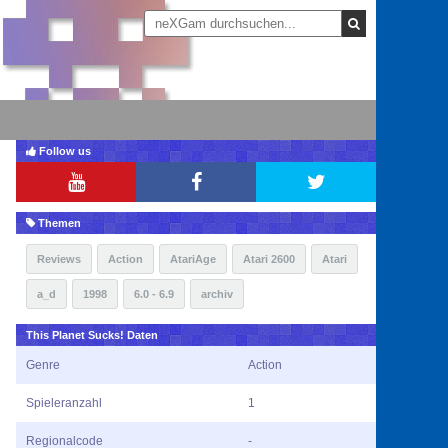
Follow us
Themen
Reviews
Action
AtariAge
Atari 2600
Atari
a_d
1998
6.0 - 6.9
archiv
This Planet Sucks! Daten
Genre
Action
Spieleranzahl
1
Regionalcode
-