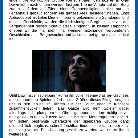
finden. Die achtköpfige Gruppe von spielbaren Charakteren in Until
Dawn kehrt nach einem weniger lustigen Trip im Vorjahr auf den Berg
zurück, auf dem die Eltern eines Gruppenmitgliedes nicht nur ein
Ferienhaus gebaut sondern ein ganzes Areal besiedelt haben. Einst
Abbaugebiet mit tiefen Mienen, heruntergekommenem Sanatorium und
dunkler Geschichte, werden die leichtsinnigen Bergbesucher von der
Vergangenheit dieses Schauplatzes eingeholt. In kleinen Häppchen
erleben wir die mal mehr, mal weniger miteinander verbundenen
Geschichten aller Bergbesucher und lassen dabei gerne mal das Licht
an.
Until Dawn ist ein spielbarer Horrorfilm voller Teenie-Slasher-Klischees
und erinnert den Spieler sofort an die Größen dieses Filmgenres, die
uns in den letzten 15 Jahren auf der Couch oder im Kinosaal
zusammenzucken ließen. Das Ganze wird dem Spieler dabei
allerdings nicht plump um die Ohren gehauen, sondern richtig clever
und gezielt in relativ kurzen Kapiteln bis zum Morgengrauen serviert.
Wir sollen bestimmte Charaktere der spielbaren Gruppe ganz
offensichtlich möglichst schnell furchtbar finden – um dann über kurz
oder lang vor die Entscheidung gestellt zu werden, wie es mit ihnen
weitergeht.