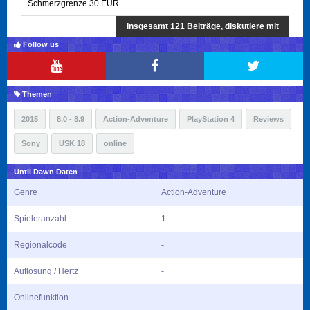
Schmerzgrenze 30 EUR....
Insgesamt 121 Beiträge, diskutiere mit
Follow us
Themen
2015
8.0 - 8.9
Action-Adventure
PlayStation 4
Reviews
Sony
USK 18
online
Until Dawn Daten
Genre
Action-Adventure
Spieleranzahl
1
Regionalcode
-
Auflösung / Hertz
-
Onlinefunktion
-