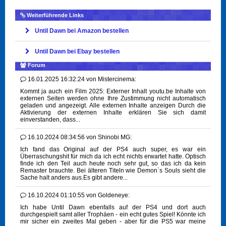
Weiterführende Links
Until Dawn bei Amazon bestellen
Until Dawn bei Ebay bestellen
Forum
16.01.2025 16:32:24
von
Mistercinema:
Kommt ja auch ein Film 2025: Externer Inhalt youtu.be Inhalte von
externen Seiten werden ohne Ihre Zustimmung nicht automatisch
geladen und angezeigt. Alle externen Inhalte anzeigen Durch die
Aktivierung der externen Inhalte erklären Sie sich damit
einverstanden, dass...
16.10.2024 08:34:56
von
Shinobi MG:
Ich fand das Original auf der PS4 auch super, es war ein
Überraschungshit für mich da ich echt nichts erwartet hatte. Optisch
finde ich den Teil auch heute noch sehr gut, so das ich da kein
Remaster brauchte. Bei älteren Titeln wie Demon`s Souls sieht die
Sache halt anders aus.Es gibt andere...
16.10.2024 01:10:55
von
Goldeneye:
Ich habe Until Dawn ebenfalls auf der PS4 und dort auch
durchgespielt samt aller Trophäen - ein echt gutes Spiel! Könnte ich
mir sicher ein zweites Mal geben - aber für die PS5 war meine