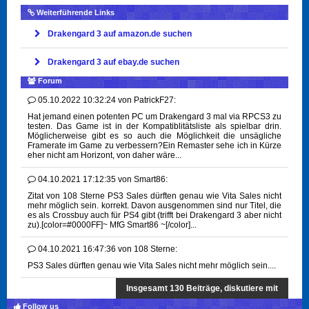
Weiterführende Links
Drakengard 3 auf amazon.de suchen
Drakengard 3 auf ebay.de suchen
Forum
05.10.2022 10:32:24
von
PatrickF27:
Hat jemand einen potenten PC um Drakengard 3 mal via RPCS3 zu
testen. Das Game ist in der Kompatiblitätsliste als spielbar drin.
Möglicherweise gibt es so auch die Möglichkeit die unsägliche
Framerate im Game zu verbessern?Ein Remaster sehe ich in Kürze
eher nicht am Horizont, von daher wäre...
04.10.2021 17:12:35
von
Smart86:
Zitat von 108 Sterne PS3 Sales dürften genau wie Vita Sales nicht
mehr möglich sein. korrekt. Davon ausgenommen sind nur Titel, die
es als Crossbuy auch für PS4 gibt (trifft bei Drakengard 3 aber nicht
zu).[color=#0000FF]~ MfG Smart86 ~[/color]...
04.10.2021 16:47:36
von
108 Sterne:
PS3 Sales dürften genau wie Vita Sales nicht mehr möglich sein....
Insgesamt 130 Beiträge, diskutiere mit
Follow us