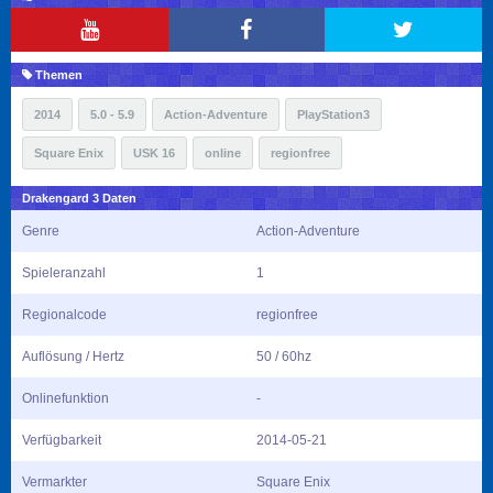
Themen
2014
5.0 - 5.9
Action-Adventure
PlayStation3
Square Enix
USK 16
online
regionfree
Drakengard 3 Daten
Genre
Action-Adventure
Spieleranzahl
1
Regionalcode
regionfree
Auflösung / Hertz
50 / 60hz
Onlinefunktion
-
Verfügbarkeit
2014-05-21
Vermarkter
Square Enix