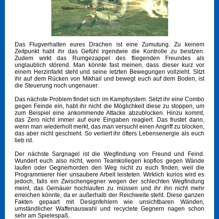
Das Flugverhalten eures Drachen ist eine Zumutung. Zu keinem
Zeitpunkt habt ihr das Gefühl irgendwie die Kontrolle zu besitzen.
Zudem wirkt das Rumgezappel des fliegenden Freundes als
unglaublich störend. Man könnte fast meinen, dass dieser kurz vor
einem Herzinfarkt steht und seine letzten Bewegungen vollzieht. Sitzt
ihr auf dem Rücken von Mikhail und bewegt euch auf dem Boden, ist
die Steuerung noch ungenauer.
Das nächste Problem findet sich im Kampfsystem. Setzt ihr eine Combo
gegen Feinde ein, habt ihr nicht die Möglichkeit diese zu stoppen, um
zum Beispiel eine ankommende Attacke abzublocken. Hinzu kommt,
das Zero nicht immer auf eure Eingaben reagiert. Das frustet dann,
wenn man wiederholt merkt, das man versucht einen Angriff zu blocken,
das aber nicht geschieht. So verliert ihr öfters Lebensenergie als euch
lieb ist.
Der nächste Sargnagel ist die Wegfindung von Freund und Feind.
Wundert euch also nicht, wenn Teamkollegen kopflos gegen Wände
laufen oder Gegnerhorden den Weg nicht zu euch finden, weil die
Programmierer hier unsaubere Arbeit leisteten. Wirklich kurios wird es
jedoch, falls ein Zwischengegner wegen der schlechten Wegfindung
meint, das Gemäuer hochlaufen zu müssen und ihr ihn nicht mehr
erreichen könnte, da er außerhalb der Reichweite steht. Diese ganzen
Fakten gepaart mit Designfehlern wie unsichtbaren Wänden,
umständlicher Waffenauswahl und recyclete Gegnern nagen schon
sehr am Spielespaß.