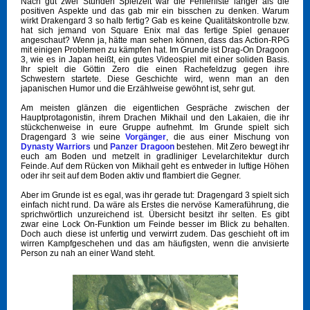
Nach gut zwei Stunden Spielzeit war die Fehlerliste länger als die
positiven Aspekte und das gab mir ein bisschen zu denken. Warum
wirkt Drakengard 3 so halb fertig? Gab es keine Qualitätskontrolle bzw.
hat sich jemand von Square Enix mal das fertige Spiel genauer
angeschaut? Wenn ja, hätte man sehen können, dass das Action-RPG
mit einigen Problemen zu kämpfen hat. Im Grunde ist Drag-On Dragoon
3, wie es in Japan heißt, ein gutes Videospiel mit einer soliden Basis.
Ihr spielt die Göttin Zero die einen Rachefeldzug gegen ihre
Schwestern startete. Diese Geschichte wird, wenn man an den
japanischen Humor und die Erzählweise gewöhnt ist, sehr gut.
Am meisten glänzen die eigentlichen Gespräche zwischen der
Hauptprotagonistin, ihrem Drachen Mikhail und den Lakaien, die ihr
stückchenweise in eure Gruppe aufnehmt. Im Grunde spielt sich
Dragengard 3 wie seine
Vorgänger
, die aus einer Mischung von
Dynasty Warriors
und
Panzer Dragoon
bestehen. Mit Zero bewegt ihr
euch am Boden und metzelt in gradliniger Levelarchitektur durch
Feinde. Auf dem Rücken von Mikhail geht es entweder in luftige Höhen
oder ihr seit auf dem Boden aktiv und flambiert die Gegner.
Aber im Grunde ist es egal, was ihr gerade tut: Dragengard 3 spielt sich
einfach nicht rund. Da wäre als Erstes die nervöse Kameraführung, die
sprichwörtlich unzureichend ist. Übersicht besitzt ihr selten. Es gibt
zwar eine Lock On-Funktion um Feinde besser im Blick zu behalten.
Doch auch diese ist unfertig und verwirrt zudem. Das geschieht oft im
wirren Kampfgeschehen und das am häufigsten, wenn die anvisierte
Person zu nah an einer Wand steht.