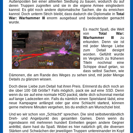
Außenposten bei einer alliierten Siedlung zu bauen, wodurch du auf
deren Truppen zugreifen und sie in die eigene Armee eingliedern
kannst. Es gibt noch andere diplomatische Sachen, die du erreichen
kannst. Doch unterm Strich bleibt, dass dadurch die Diplomatie in
Total
War: Warhammer III
enorm ausgebaut und bedeutender gemacht
wurde.
Es macht Spaß, die Welt
von
Total War:
Warhammer III
zu
erkunden. Denn sie ist
mit jeder Menge Liebe
zum Detail designt
worden. Gefühlt wurde
im Vergleich zu früheren
Titeln nochmal eine
Schippe drauf getan, so
dass selbst Sachen, wie
Dämonen, die am Rande des Weges zu sehen sind, mit jeder Menge
Details zu glänzen wissen.
Doch diese Liebe zum Detail hat ihren Preis. Erinnerst du dich noch an
die über 100 GB Größe? Falls möglich, pack sie auf eine SSD. Denn
wenn du sie auf eine normale HDD packst, stelle dich schonmal mental
auf lange Ladezeiten ein. Falls du nämlich einen Spielstand lädst, eine
neue Kampagne anfängst oder gar eine Schlacht startest, können
gerne mehrere Minuten vergehen, bis du endlich am Wunschziel bist.
Und wo wir schon von „Schlacht“ sprechen. Die sind selbstverständlich
Dreh- und Angelpunkt des gesamten Games. Denn wenn du
irgendwann mit mehreren hundert Einheiten gegen andere Gegner
antrittst, dann hast du Spaß. Wobei es hier natürlich gilt, die diversen
Stärken und Schwächen der jeweiligen Truppen untereinander im Kopf