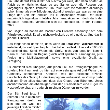
Ein Jahr darauf kam direkt der Nachfolger raus, der dann später via
Patch es ermöglichte, dass du als Gamer auch die Rassen des
Vorgängers spielen konntest. Da
Total War: Warhammer
allerdings
schon immer als eine Trilogie angekündigt worden war, war es nur eine
Frage der Zeit, bis endlich Teil III erscheinen würde. Der sollte
ursprünglich irgendwann letztes Jahr herauskommen, doch dank der
globalen Pandemie verzögerte sich der Release bis in den Februar
2022.
Von Beginn an haben die Macher von Creative Assembly nach dem
Prinzip gearbeitet: Es wird nicht gekleckert, es wird geklotzt! Und das in
jederlei Hinsicht.
Das fängt schon damit an, dass wenn du
Total War: Warhammer III
installierst, du viel Speicherplatz frei haben solltest. Über satte 100 GB
verschlingt das Spiel. Wobei die Größe nicht von ungefähr kommt.
Denn du hast hier zu Beginn gleich acht spielbare Kampagnen, plus
Prolog und Multiplayermodi, sowie eine exzellente Grafik zu
Verfügung.
Es empfiehlt sich übrigens, auf jeden Fall die Prologkampagne zu
spielen. Nicht nur, weil du hier auf eine sehr gute Art und Weise das
Gameplay kennenlernst. Sondern weil die exzellent erzählte
Geschichte das Setting für die Kampagnen vorbereitet. Im Prinzip dreht
sich am Ende alles dadrum, dass das Chaos den Bärengott Ursus
entführt hat und ein ehemaliger Prinz der Kislev diesem eine Kugel ins
Herz gefeuert hat, um dadurch zu einem Dämonen zu werden.
Der Bär liegt jetzt im
Sterben und in allen acht
Kampagnen dreht es
sich dadrum, was die
jeweilige Fraktion mit ihm