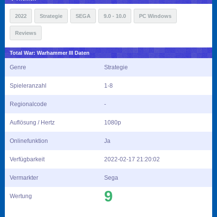
2022
Strategie
SEGA
9.0 - 10.0
PC Windows
Reviews
Total War: Warhammer III Daten
Genre
Strategie
Spieleranzahl
1-8
Regionalcode
-
Auflösung / Hertz
1080p
Onlinefunktion
Ja
Verfügbarkeit
2022-02-17 21:20:02
Vermarkter
Sega
9
Wertung