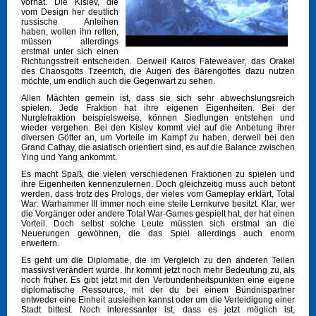
vorhat. Die Kislev, die
vom Design her deutlich
russische Anleihen
haben, wollen ihn retten,
müssen allerdings
erstmal unter sich einen
Richtungsstreit entscheiden. Derweil Kairos Fateweaver, das Orakel
des Chaosgotts Tzeentch, die Augen des Bärengottes dazu nutzen
möchte, um endlich auch die Gegenwart zu sehen.
Allen Mächten gemein ist, dass sie sich sehr abwechslungsreich
spielen. Jede Fraktion hat ihre eigenen Eigenheiten. Bei der
Nurglefraktion beispielsweise, können Siedlungen entstehen und
wieder vergehen. Bei den Kislev kommt viel auf die Anbetung ihrer
diversen Götter an, um Vorteile im Kampf zu haben, derweil bei den
Grand Cathay, die asiatisch orientiert sind, es auf die Balance zwischen
Ying und Yang ankommt.
Es macht Spaß, die vielen verschiedenen Fraktionen zu spielen und
ihre Eigenheiten kennenzulernen. Doch gleichzeitig muss auch betont
werden, dass trotz des Prologs, der vieles vom Gameplay erklärt, Total
War: Warhammer III immer noch eine steile Lernkurve besitzt. Klar, wer
die Vorgänger oder andere Total War-Games gespielt hat, der hat einen
Vorteil. Doch selbst solche Leute müssten sich erstmal an die
Neuerungen gewöhnen, die das Spiel allerdings auch enorm
erweitern.
Es geht um die Diplomatie, die im Vergleich zu den anderen Teilen
massivst verändert wurde. Ihr kommt jetzt noch mehr Bedeutung zu, als
noch früher. Es gibt jetzt mit den Verbundenheitspunkten eine eigene
diplomatische Ressource, mit der du bei einem Bündnispartner
entweder eine Einheit ausleihen kannst oder um die Verteidigung einer
Stadt bittest. Noch interessanter ist, dass es jetzt möglich ist,