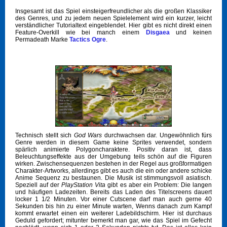
Insgesamt ist das Spiel einsteigerfreundlicher als die großen Klassiker
des Genres, und zu jedem neuen Spielelement wird ein kurzer, leicht
verständlicher Tutorialtext eingeblendet. Hier gibt es nicht direkt einen
Feature-Overkill wie bei manch einem
Disgaea
und keinen
Permadeath Marke
Tactics Ogre
.
Technisch stellt sich
God Wars
durchwachsen dar. Ungewöhnlich fürs
Genre werden in diesem Game keine Sprites verwendet, sondern
spärlich animierte Polygoncharaktere. Positiv daran ist, dass
Beleuchtungseffekte aus der Umgebung teils schön auf die Figuren
wirken. Zwischensequenzen bestehen in der Regel aus großformatigen
Charakter-Artworks, allerdings gibt es auch die ein oder andere schicke
Anime Sequenz zu bestaunen. Die Musik ist stimmungsvoll asiatisch.
Speziell auf der
PlayStation Vita
gibt es aber ein Problem: Die langen
und häufigen Ladezeiten. Bereits das Laden des Titelscreens dauert
locker 1 1/2 Minuten. Vor einer Cutscene darf man auch gerne 40
Sekunden bis hin zu einer Minute warten, Wenns danach zum Kampf
kommt erwartet einen ein weiterer Ladebildschirm. Hier ist durchaus
Geduld gefordert; mitunter bemerkt man gar, wie das Spiel im Gefecht