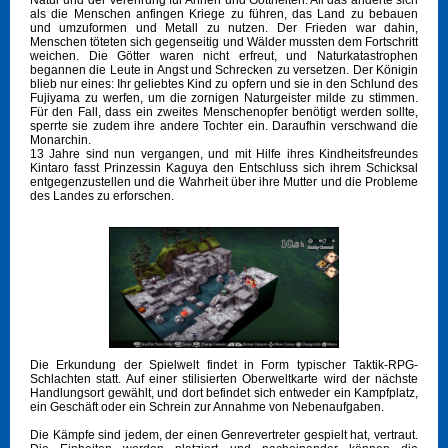
Natur und der Verehrung für Ahnen und Gottheiten. All das änderte sich
als die Menschen anfingen Kriege zu führen, das Land zu bebauen
und umzuformen und Metall zu nutzen. Der Frieden war dahin,
Menschen töteten sich gegenseitig und Wälder mussten dem Fortschritt
weichen. Die Götter waren nicht erfreut, und Naturkatastrophen
begannen die Leute in Angst und Schrecken zu versetzen. Der Königin
blieb nur eines: Ihr geliebtes Kind zu opfern und sie in den Schlund des
Fujiyama zu werfen, um die zornigen Naturgeister milde zu stimmen.
Für den Fall, dass ein zweites Menschenopfer benötigt werden sollte,
sperrte sie zudem ihre andere Tochter ein. Daraufhin verschwand die
Monarchin.
13 Jahre sind nun vergangen, und mit Hilfe ihres Kindheitsfreundes
Kintaro fasst Prinzessin Kaguya den Entschluss sich ihrem Schicksal
entgegenzustellen und die Wahrheit über ihre Mutter und die Probleme
des Landes zu erforschen.
Die Erkundung der Spielwelt findet in Form typischer Taktik-RPG-
Schlachten statt. Auf einer stilisierten Oberweltkarte wird der nächste
Handlungsort gewählt, und dort befindet sich entweder ein Kampfplatz,
ein Geschäft oder ein Schrein zur Annahme von Nebenaufgaben.
Die Kämpfe sind jedem, der einen Genrevertreter gespielt hat, vertraut.