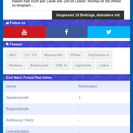
Haben halt nicht alle Leute viel Zeit im Leben. Normal ist mir immer
zu langsam....
Insgesamt 18 Beiträge, diskutiere mit
Follow us
Themen
2017
7.0 - 7.9
Nippon Ichi
PSVita
PlayStation 4
Reviews
Rollenspiel
USK 12
regionfree
online
God Wars: Future Past Daten
Genre
Rollenspiel
Spieleranzahl
1
Regionalcode
-
Auflösung / Hertz
-
Onlinefunktion
-