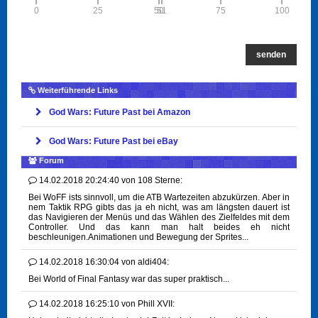
0
25
50
51
75
100
senden
Weiterführende Links
God Wars: Future Past bei Amazon
God Wars: Future Past bei eBay
Forum
14.02.2018 20:24:40
von
108 Sterne:
Bei WoFF ists sinnvoll, um die ATB Wartezeiten abzukürzen. Aber in
nem Taktik RPG gibts das ja eh nicht, was am längsten dauert ist
das Navigieren der Menüs und das Wählen des Zielfeldes mit dem
Controller. Und das kann man halt beides eh nicht
beschleunigen.Animationen und Bewegung der Sprites...
14.02.2018 16:30:04
von
aldi404:
Bei World of Final Fantasy war das super praktisch...
14.02.2018 16:25:10
von
Phill XVII: