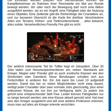
Die Einheiten werden platziert und nacheinander können die
Kampfteilnehmer im Rahmen ihrer Reichweite ein Mal pro Runde
bewegt werden. Vor oder nach der Bewegung darf noch eine Aktion
ausgeführt werden, sei es ein Angriff, eine Fähigkeit oder die Nutzung
eines Objektes. Eine Zeitleiste gibt die Reihenfolge der Charaktere an,
und zur besseren Übersicht ist die Karte frei drehbar. Verschiedene
Arten von Terrains, Höhen- und Tiefenunterschiede ... alles bekannt,
alles solide. Versehentliches Friendly Fire gibt es nicht.
Der wirklich interessante Teil für Tüftler liegt im Jobsystem. Über 30
Jobs laden zum Herumexperimentieren ein; neben Standards wie
Krieger, Magier oder Priester gibt es auch exotische Klassen wie den
Shintoisten oder Daredevil. Neue Berufungen schalten sich aus
Fortschritten in anderen frei. Ein Job kann bis Level 10 aufgestuft
werden. Damit das bei so vielen Möglichkeiten nicht ewig dauert,
verfügt jeder Charakter über zwei normale Jobs gleichzeitig, plus einer
exklusiven Klasse, die nur ihm zur Verfügung steht. Zu jedem Job
gehört eine entsprechender Skill-Tree. Leider können Fähigkeiten nur
so lange benutzt werden, wie eine Klasse aktuell genutzt wird. Hat man
also den Krieger ausgelernt und will eine weitere Profession erlernen,
muss man auf alles als Krieger erlernte verzichten.