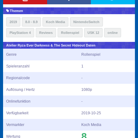
Themen
2019
8.0 - 8.9
Koch Media
NintendoSwitch
PlayStation 4
Reviews
Rollenspiel
USK 12
online
Atelier Ryza Ever Darkness & The Secret Hideout Daten
Genre
Rollenspiel
Spieleranzahl
1
Regionalcode
-
Auflösung / Hertz
1080p
Onlinefunktion
-
Verfügbarkeit
2019-10-25
Vermarkter
Koch Media
8
Wertung