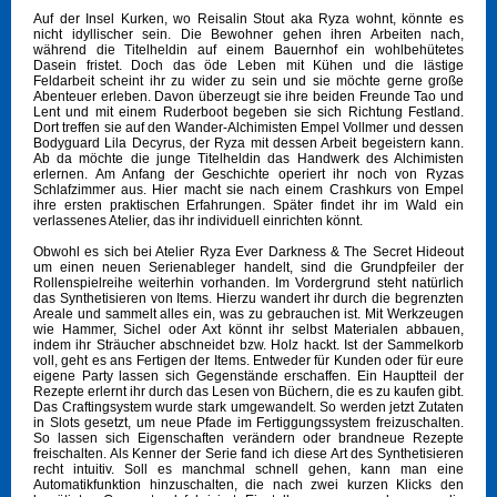
Auf der Insel Kurken, wo Reisalin Stout aka Ryza wohnt, könnte es
nicht idyllischer sein. Die Bewohner gehen ihren Arbeiten nach,
während die Titelheldin auf einem Bauernhof ein wohlbehütetes
Dasein fristet. Doch das öde Leben mit Kühen und die lästige
Feldarbeit scheint ihr zu wider zu sein und sie möchte gerne große
Abenteuer erleben. Davon überzeugt sie ihre beiden Freunde Tao und
Lent und mit einem Ruderboot begeben sie sich Richtung Festland.
Dort treffen sie auf den Wander-Alchimisten Empel Vollmer und dessen
Bodyguard Lila Decyrus, der Ryza mit dessen Arbeit begeistern kann.
Ab da möchte die junge Titelheldin das Handwerk des Alchimisten
erlernen. Am Anfang der Geschichte operiert ihr noch von Ryzas
Schlafzimmer aus. Hier macht sie nach einem Crashkurs von Empel
ihre ersten praktischen Erfahrungen. Später findet ihr im Wald ein
verlassenes Atelier, das ihr individuell einrichten könnt.
Obwohl es sich bei Atelier Ryza Ever Darkness & The Secret Hideout
um einen neuen Serienableger handelt, sind die Grundpfeiler der
Rollenspielreihe weiterhin vorhanden. Im Vordergrund steht natürlich
das Synthetisieren von Items. Hierzu wandert ihr durch die begrenzten
Areale und sammelt alles ein, was zu gebrauchen ist. Mit Werkzeugen
wie Hammer, Sichel oder Axt könnt ihr selbst Materialen abbauen,
indem ihr Sträucher abschneidet bzw. Holz hackt. Ist der Sammelkorb
voll, geht es ans Fertigen der Items. Entweder für Kunden oder für eure
eigene Party lassen sich Gegenstände erschaffen. Ein Hauptteil der
Rezepte erlernt ihr durch das Lesen von Büchern, die es zu kaufen gibt.
Das Craftingsystem wurde stark umgewandelt. So werden jetzt Zutaten
in Slots gesetzt, um neue Pfade im Fertiggungssystem freizuschalten.
So lassen sich Eigenschaften verändern oder brandneue Rezepte
freischalten. Als Kenner der Serie fand ich diese Art des Synthetisieren
recht intuitiv. Soll es manchmal schnell gehen, kann man eine
Automatikfunktion hinzuschalten, die nach zwei kurzen Klicks den