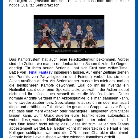
benötigten Gegenstand fabriziert. Einstellen muss man dann nur die
nötige Qualität. Sehr praktisch!
Das Kampfsystem hat auch eine Frischzellenkur bekommen. Vorbei
sind die Zeiten, wo man in rundenbasierten Scharmützeln die Gegner
erledigt. Für ihren neuen Serienteil hat sich Gust vom Active-Time-
Battle von
Final Fantasy
inspirieren lassen. Auf einer Zeitlinie ziehen
die Porträts von Partymitgliedern und Feinden vorbei, bis sie eine
Aktion ausüben dürfen. Als Serienkenner musste ich mich erst mal an
die hektischeren Kämpfe gewöhnen. Egal ob ihr im Inventar ein
Heilmittel sucht oder eine Spezialattacke auswählt, die Action stoppt
nicht und ihr müsst euch schnell durch die Menüs klicken. Durch
normale Angriffe verdient man Aktionspunkte, die man sammeln kann,
um entweder Zauber- bzw. Spezialangriffe auszuführen oder man spart
diese und erhöht das Taktiklevel der gesamten Gruppe, was zur Folge
hat, dass man mehr Attacken oder mächtigere Fähigkeiten vom Stapel
lassen kann. Zum Glück agieren eure Teamkollegen automatisch,
wobei diese, was die Heilfähigkeiten angeht, eher unterbelichtet sind.
Das führt leider recht häufig dazu, dass ihr zum Heiler des Teams
abgestempelt werdet. Bei Bedarf könnt ihr jederzeit in die Haut eines
Kollegen schlüpfen, während die CPU euren Charakter übernimmt.
Attribute beim Levelaufstieg werden wieder automatisch verteilt.