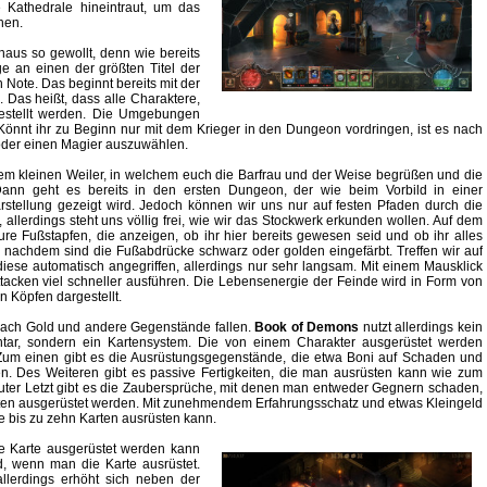
e Kathedrale hineintraut, um das
hen.
aus so gewollt, denn wie bereits
an einen der größten Titel der
 Note. Das beginnt bereits mit der
. Das heißt, dass alle Charaktere,
rgestellt werden. Die Umgebungen
. Könnt ihr zu Beginn nur mit dem Krieger in den Dungeon vordringen, ist es nach
oder einen Magier auszuwählen.
inem kleinen Weiler, in welchem euch die Barfrau und der Weise begrüßen und die
Dann geht es bereits in den ersten Dungeon, der wie beim Vorbild in einer
rstellung gezeigt wird. Jedoch können wir uns nur auf festen Pfaden durch die
llerdings steht uns völlig frei, wie wir das Stockwerk erkunden wollen. Auf dem
ure Fußstapfen, die anzeigen, ob ihr hier bereits gewesen seid und ob ihr alles
e nachdem sind die Fußabdrücke schwarz oder golden eingefärbt. Treffen wir auf
iese automatisch angegriffen, allerdings nur sehr langsam. Mit einem Mausklick
ttacken viel schneller ausführen. Die Lebensenergie der Feinde wird in Form von
 Köpfen dargestellt.
nach Gold und andere Gegenstände fallen.
Book of Demons
nutzt allerdings kein
ntar, sondern ein Kartensystem. Die von einem Charakter ausgerüstet werden
. Zum einen gibt es die Ausrüstungsgegenstände, die etwa Boni auf Schaden und
. Des Weiteren gibt es passive Fertigkeiten, die man ausrüsten kann wie zum
guter Letzt gibt es die Zaubersprüche, mit denen man entweder Gegnern schaden,
arten ausgerüstet werden. Mit zunehmendem Erfahrungsschatz und etwas Kleingeld
e bis zu zehn Karten ausrüsten kann.
e Karte ausgerüstet werden kann
d, wenn man die Karte ausrüstet.
llerdings erhöht sich neben der