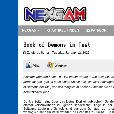
NEXGAM
ARTIKEL FINDEN
PATREON
Book of Demons im Test
Zuletzt editiert am Tuesday, January 12, 2021
Eins der wenigen Spiele, die ich immer wieder gerne anwerfe, ist 
gerne mögen, gibt es auch einige Spiele, die sich als Hommage 
of Demons ein Titel, der sich lediglich in Sachen Atmosphäre an D
herausfinden kann.
Dunkle Zeiten sind über das kleine Dorf eingebrochen. Seitd
einmal verschwunden ist, gehen sonderliche Dinge in der 
Seltsame Laute und Schreie sind aus dem Gemäuer zu hören
womöglich mit dem Verschwinden des Papstes zu tun hat. Desh