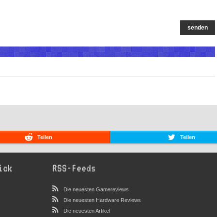
senden
Teilen
Teilen
ick
RSS-Feeds
Die neuesten Gamereviews
Die neuesten Hardware Reviews
Die neuesten Artikel