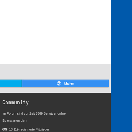
Mailen
Community
Im Forum sind zur Zeit 3569 Benutzer online
Es erwarten dich:
13.119 registrierte Mitglieder