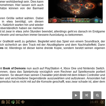
immer wohlüberlegt sein. Dies kann
vornehmen. Hier lassen sich auch
Schätze können von der Barmaid
deren Größe selbst wählen. Dabei
 in etwa benötigt, um diesen
. Natürlich warten hin und wieder
stverständlich haben sie mehrere
t ist zwar in etwa zehn Stunden beendet, allerdings geht es danach im Endgame
iterleveln und versuchen immer bessere Ausrüstung zu bekommen.
r Grafikstil weiß zu gefallen. Begleitet wird das Spiel von einem Soundtrack, der
ich sicherlich an den Track mit der Akustikgitarre und dem Nachhalleffekt. Dann
ons
ist. Allerdings ist dieser keine dreiste Kopie, sondern besitzt seinen eigenen
int
Book of Demons
nun auch auf PlayStation 4, Xbox One und Nintendo Switch.
nnen, dass das Spielprinzip vorzüglich vom Rechner auf Spielkonsole portiert
eren. So steuert man seinen Charakter jetzt direkt mit dem linken Controller und
elen und verschiedene Gegenstände auszuwählen und aufzulesen. Ansonsten hat
smodus hat es nicht mit auf die Konsole geschafft, was zwar schade ist, aber dem