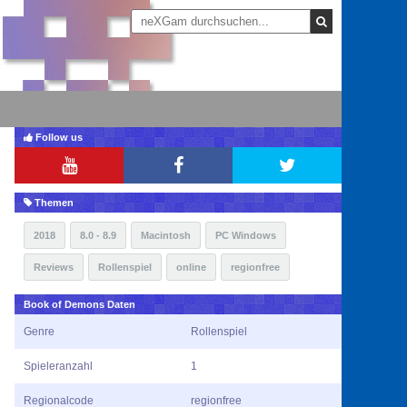
Follow us
Themen
2018
8.0 - 8.9
Macintosh
PC Windows
Reviews
Rollenspiel
online
regionfree
Book of Demons Daten
Genre
Rollenspiel
Spieleranzahl
1
Regionalcode
regionfree