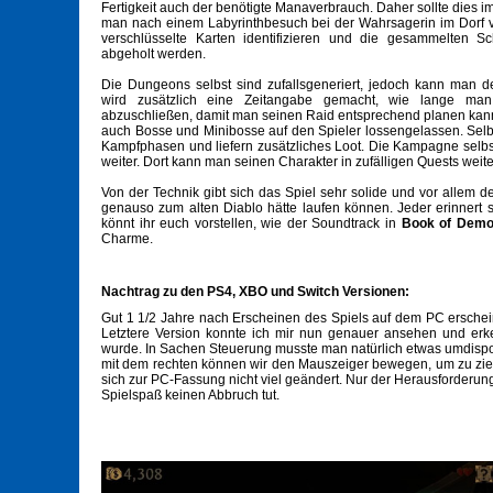
Fertigkeit auch der benötigte Manaverbrauch. Daher sollte dies 
man nach einem Labyrinthbesuch bei der Wahrsagerin im Dorf 
verschlüsselte Karten identifizieren und die gesammelten 
abgeholt werden.
Die Dungeons selbst sind zufallsgeneriert, jedoch kann man 
wird zusätzlich eine Zeitangabe gemacht, wie lange man
abzuschließen, damit man seinen Raid entsprechend planen kann
auch Bosse und Minibosse auf den Spieler lossengelassen. Selb
Kampfphasen und liefern zusätzliches Loot. Die Kampagne selbs
weiter. Dort kann man seinen Charakter in zufälligen Quests we
Von der Technik gibt sich das Spiel sehr solide und vor allem de
genauso zum alten Diablo hätte laufen können. Jeder erinnert s
könnt ihr euch vorstellen, wie der Soundtrack in
Book of Dem
Charme.
Nachtrag zu den PS4, XBO und Switch Versionen:
Gut 1 1/2 Jahre nach Erscheinen des Spiels auf dem PC ersche
Letztere Version konnte ich mir nun genauer ansehen und erke
wurde. In Sachen Steuerung musste man natürlich etwas umdisponi
mit dem rechten können wir den Mauszeiger bewegen, um zu zi
sich zur PC-Fassung nicht viel geändert. Nur der Herausforderung
Spielspaß keinen Abbruch tut.