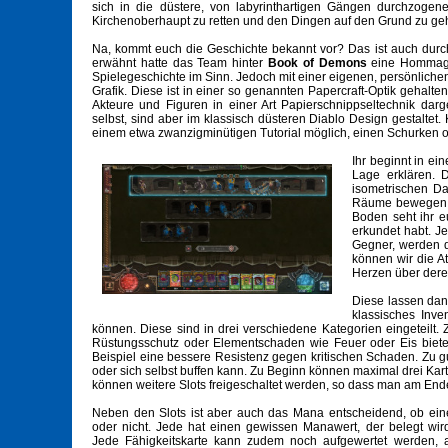
sich in die düstere, von labyrinthartigen Gängen durchzogen
Kirchenoberhaupt zu retten und den Dingen auf den Grund zu ge
Na, kommt euch die Geschichte bekannt vor? Das ist auch durch
erwähnt hatte das Team hinter
Book of Demons
eine Hommage 
Spielegeschichte im Sinn. Jedoch mit einer eigenen, persönlichen
Grafik. Diese ist in einer so genannten Papercraft-Optik gehalten
Akteure und Figuren in einer Art Papierschnippseltechnik da
selbst, sind aber im klassisch düsteren Diablo Design gestaltet
einem etwa zwanzigminütigen Tutorial möglich, einen Schurken 
Ihr beginnt in e
Lage erklären. 
isometrischen Da
Räume bewegen, a
Boden seht ihr e
erkundet habt. J
Gegner, werden d
können wir die A
Herzen über deren
Diese lassen da
klassisches Inve
können. Diese sind in drei verschiedene Kategorien eingeteilt
Rüstungsschutz oder Elementschaden wie Feuer oder Eis bieten
Beispiel eine bessere Resistenz gegen kritischen Schaden. Zu 
oder sich selbst buffen kann. Zu Beginn können maximal drei K
können weitere Slots freigeschaltet werden, so dass man am End
Neben den Slots ist aber auch das Mana entscheidend, ob ein
oder nicht. Jede hat einen gewissen Manawert, der belegt wir
Jede Fähigkeitskarte kann zudem noch aufgewertet werden, a