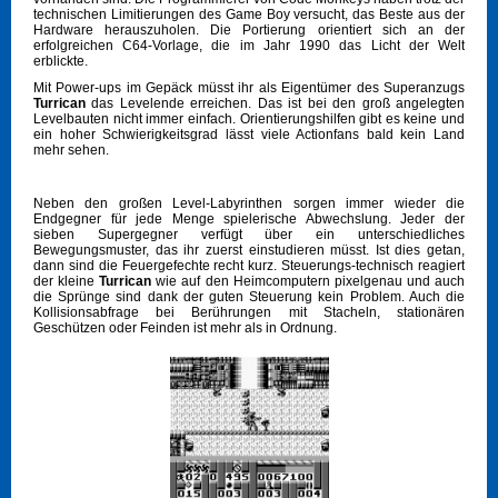
technischen Limitierungen des Game Boy versucht, das Beste aus der
Hardware herauszuholen. Die Portierung orientiert sich an der
erfolgreichen C64-Vorlage, die im Jahr 1990 das Licht der Welt
erblickte.
Mit Power-ups im Gepäck müsst ihr als Eigentümer des Superanzugs
Turrican
das Levelende erreichen. Das ist bei den groß angelegten
Levelbauten nicht immer einfach. Orientierungshilfen gibt es keine und
ein hoher Schwierigkeitsgrad lässt viele Actionfans bald kein Land
mehr sehen.
Neben den großen Level-Labyrinthen sorgen immer wieder die
Endgegner für jede Menge spielerische Abwechslung. Jeder der
sieben Supergegner verfügt über ein unterschiedliches
Bewegungsmuster, das ihr zuerst einstudieren müsst. Ist dies getan,
dann sind die Feuergefechte recht kurz.
Steuerungs-technisch reagiert
der kleine
Turrican
wie auf den Heimcomputern pixelgenau und auch
die Sprünge sind dank der guten Steuerung kein Problem. Auch die
Kollisionsabfrage bei Berührungen mit Stacheln, stationären
Geschützen oder Feinden ist mehr als in Ordnung.