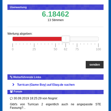
Userwertung
6.18462
13 Stimmen
Wertung abgeben:
0
25
50
62
75
100
senden
Weiterführende Links
Turrican (Game Boy) auf Ebay.de suchen
Forum
30.09.2019 18:25:29
von
Nognir:
Gibt's von Turrican 2 eigentlich auch ne angepasste STE
Fassung?...