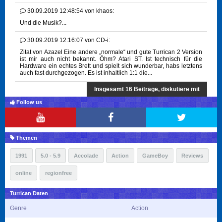
30.09.2019 12:48:54
von
khaos:
Und die Musik?...
30.09.2019 12:16:07
von
CD-i:
Zitat von Azazel Eine andere „normale“ und gute Turrican 2 Version
ist mir auch nicht bekannt. Öhm? Atari ST. Ist technisch für die
Hardware ein echtes Brett und spielt sich wunderbar, habs letztens
auch fast durchgezogen. Es ist inhaltlich 1:1 die...
Insgesamt 16 Beiträge, diskutiere mit
Follow us
Themen
1991
5.0 - 5.9
Accolade
Action
GameBoy
Reviews
online
regionfree
Turrican Daten
Genre
Action