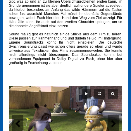
gibt, was ab und an zu kleinen Übersichtsproblemen enden kann. Im
Grunde genommen ist sie aber deutlich auf jüngere Spieler ausgelegt,
da hierbei besonders am Anfang das wilde Hämmern auf die Tasten
schon fast ausreicht. Manches Mal müsst Ihr ebenfalls Gegenstände
bewegen, wobei Euch hier eine Hand den Weg zum Ziel anzeigt. Für
Härtefälle könnt Ihr auch auf den zweiten Charakter springen, um so
die doppelte Angriffskraft einzusetzen.
Sound mäßig gibt es natürlich einige Stücke aus dem Film zu hören.
Diese passen zur Rahmenhandlung und dudeln fleißig im Hintergrund.
Eigene Soundtracks könnt Ihr nicht einspielen. Die deutsche
Synchronisierung passt wie schon öfters gerade so eben und wurde
teilweise aus Textstücken des Films zusammengeworfen. Sie konnte
mich allerdings nicht überzeugen. Das Soundpaket kommt bei
vorhandenem Equipment in Dolby Digital zu Euch, ohne hier aber
großartig in Erscheinung zu treten.