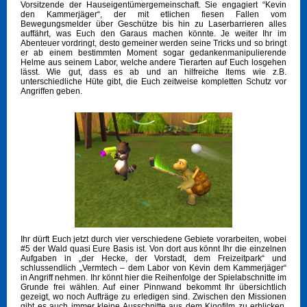
Vorsitzende der Hauseigentümergemeinschaft. Sie engagiert “Kevin
den Kammerjäger“, der mit etlichen fiesen Fallen vom
Bewegungsmelder über Geschütze bis hin zu Laserbarrieren alles
auffährt, was Euch den Garaus machen könnte. Je weiter Ihr im
Abenteuer vordringt, desto gemeiner werden seine Tricks und so bringt
er ab einem bestimmten Moment sogar gedankenmanipulierende
Helme aus seinem Labor, welche andere Tierarten auf Euch losgehen
lässt. Wie gut, dass es ab und an hilfreiche Items wie z.B.
unterschiedliche Hüte gibt, die Euch zeitweise kompletten Schutz vor
Angriffen geben.
Ihr dürft Euch jetzt durch vier verschiedene Gebiete vorarbeiten, wobei
#5 der Wald quasi Eure Basis ist. Von dort aus könnt Ihr die einzelnen
Aufgaben in „der Hecke, der Vorstadt, dem Freizeitpark“ und
schlussendlich „Vermtech – dem Labor von Kevin dem Kammerjäger“
in Angriff nehmen. Ihr könnt hier die Reihenfolge der Spielabschnitte im
Grunde frei wählen. Auf einer Pinnwand bekommt Ihr übersichtlich
gezeigt, wo noch Aufträge zu erledigen sind. Zwischen den Missionen
gibt es auch immer kleine Ausschnitte aus dem Kinofilm zu erblicken,