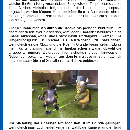
welche die Grundstory vorantrieben. Bei gewissen Zielpunkten schaltet
Ihr außerdem Minispiele frei, die neben der Haupthandlung separat
angewählt werden können. In diesen könnt Ihr u. a. Autoskooter fahren,
mit ferngesteuerten Flitzern umherdüsen oder Eurer Geschick mit dem
Golfschläger beweisen.
Grafisch kann man
Ab durch die Hecke
als passend bunt zum Film
charakterisieren. Wer diesen sah, wird jeden Charakter natürlich gleich
wieder erkennen, wobei diese recht detailliert dargestellt werden. Die
Umgebungsgrafik ist hierbei als ausreichend zu bezeichnen,
wenngleich es die Xbox und die PS2 im Grunde kaum fordert. Etwas
mehr Kantenglättung hätte ich mir hierbei schon erwartet, obwohl die
angepeilte jüngere Zielgruppe hier sicherlich drüber hinwegsieht.
Neben den bekannten Figuren aus dem Film gibt es im Spiel natürlich
noch ein paar Orte und Gestalten zusätzlich zu entdecken.
Die Steuerung der einzelnen Protagonisten ist im Grunde gelungen,
wenngleich man Euch leider keine frei wählbare Kamera an die Hand