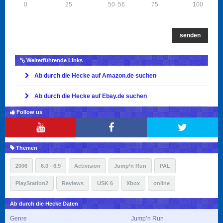
0
25
50
56
75
100
senden
Weiterführende Links
Ab durch die Hecke auf Amazon.de suchen
Ab durch die Hecke auf Ebay.de suchen
Follow us
Themen
2006
6.0 - 6.9
Activision
Jump’n Run
PAL
PlayStation2
Reviews
USK 6
Xbox
online
Ab durch die Hecke Daten
Genre
Jump’n Run