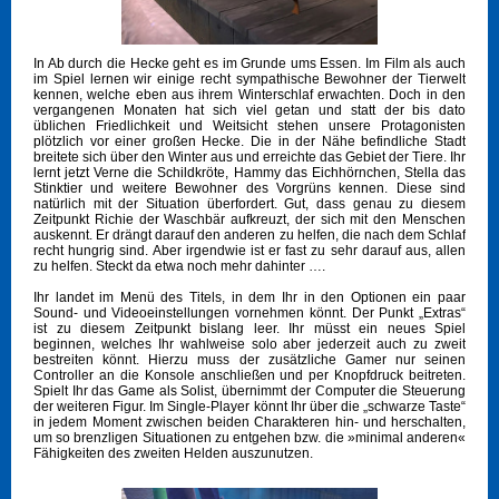
In Ab durch die Hecke geht es im Grunde ums Essen. Im Film als auch
im Spiel lernen wir einige recht sympathische Bewohner der Tierwelt
kennen, welche eben aus ihrem Winterschlaf erwachten. Doch in den
vergangenen Monaten hat sich viel getan und statt der bis dato
üblichen Friedlichkeit und Weitsicht stehen unsere Protagonisten
plötzlich vor einer großen Hecke. Die in der Nähe befindliche Stadt
breitete sich über den Winter aus und erreichte das Gebiet der Tiere. Ihr
lernt jetzt Verne die Schildkröte, Hammy das Eichhörnchen, Stella das
Stinktier und weitere Bewohner des Vorgrüns kennen. Diese sind
natürlich mit der Situation überfordert. Gut, dass genau zu diesem
Zeitpunkt Richie der Waschbär aufkreuzt, der sich mit den Menschen
auskennt. Er drängt darauf den anderen zu helfen, die nach dem Schlaf
recht hungrig sind. Aber irgendwie ist er fast zu sehr darauf aus, allen
zu helfen. Steckt da etwa noch mehr dahinter ….
Ihr landet im Menü des Titels, in dem Ihr in den Optionen ein paar
Sound- und Videoeinstellungen vornehmen könnt. Der Punkt „Extras“
ist zu diesem Zeitpunkt bislang leer. Ihr müsst ein neues Spiel
beginnen, welches Ihr wahlweise solo aber jederzeit auch zu zweit
bestreiten könnt. Hierzu muss der zusätzliche Gamer nur seinen
Controller an die Konsole anschließen und per Knopfdruck beitreten.
Spielt Ihr das Game als Solist, übernimmt der Computer die Steuerung
der weiteren Figur. Im Single-Player könnt Ihr über die „schwarze Taste“
in jedem Moment zwischen beiden Charakteren hin- und herschalten,
um so brenzligen Situationen zu entgehen bzw. die »minimal anderen«
Fähigkeiten des zweiten Helden auszunutzen.