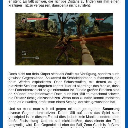
er steht. Es fällt schwer, die richtige Distanz zu finden um ihm einen
kräftigen Tritt zu verpassen, damit er ja nicht aufsteht.
Doch nicht nur dein Körper steht als Waffe zur Verfügung, sondern auch
gewisse Gegenstände. So kannst du Schädelbomben aufsammeln, die
beim Werfen explodieren. Oder Schusswaffen, mit denen du gut
platzierte Schüsse abgeben kannst. Hier ist allerdings das Manko, dass
das Fadenkreuz nicht so gut erkennbar ist. Für die großen Brocken sind
eh Knüppel empfehlenswert. Doch auch hier fällt es manchmal schwer,
die Distanz richtig einzuschätzen. Wenn man zu nahe kommt, meistens
ohne es zu wollen, erhält man einen Schlag, der sich gewaschen hat.
Und so muss man sich oft gegen mit der gelungenen
Steuerung
diverse Gegner durchsetzen. Dabei fällt auf, dass das Spiel stark
gescripted ist. In diesem Fall ist dies jedoch kein Manko, sondern eine
bloße Feststellung. Und es soll nicht heißen, dass einem der Titel
langweilig wird. Das Gegenteil ist eher der Fall, Zeno Clash ist äußerst