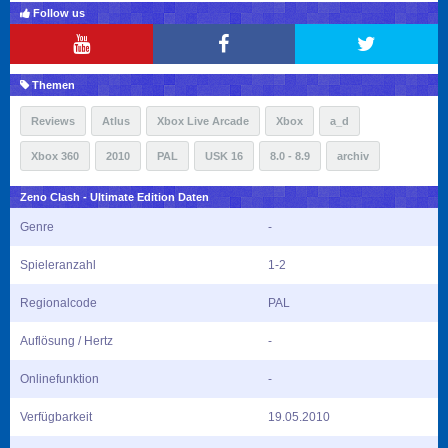
Follow us
Themen
Reviews
Atlus
Xbox Live Arcade
Xbox
a_d
Xbox 360
2010
PAL
USK 16
8.0 - 8.9
archiv
Zeno Clash - Ultimate Edition Daten
Genre
-
Spieleranzahl
1-2
Regionalcode
PAL
Auflösung / Hertz
-
Onlinefunktion
-
Verfügbarkeit
19.05.2010