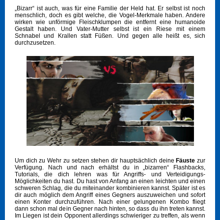
„Bizarr“ ist auch, was für eine Familie der Held hat. Er selbst ist noch
menschlich, doch es gibt welche, die Vogel-Merkmale haben. Andere
wirken wie unförmige Fleischklumpen die entfernt eine humanoide
Gestalt haben. Und Vater-Mutter selbst ist ein Riese mit einem
Schnabel und Krallen statt Füßen. Und gegen alle heißt es, sich
durchzusetzen.
Um dich zu Wehr zu setzen stehen dir hauptsächlich deine
Fäuste
zur
Verfügung. Nach und nach erhältst du in „bizarren“ Flashbacks,
Tutorials, die dich lehren was für Angriffs- und Verteidigungs-
Möglichkeiten du hast. Du hast von Anfang an einen leichten und einen
schweren Schlag, die du miteinander kombinieren kannst. Später ist es
dir auch möglich dem Angriff eines Gegners auszuweichen und sofort
einen Konter durchzuführen. Nach einer gelungenen Kombo fliegt
dann schon mal dein Gegner nach hinten, so dass du ihn treten kannst.
Im Liegen ist dein Opponent allerdings schwieriger zu treffen, als wenn