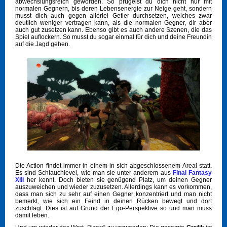
abwechslungsreich geworden. So prügelst du dich nicht nur mit
normalen Gegnern, bis deren Lebensenergie zur Neige geht, sondern
musst dich auch gegen allerlei Getier durchsetzen, welches zwar
deutlich weniger vertragen kann, als die normalen Gegner, dir aber
auch gut zusetzen kann. Ebenso gibt es auch andere Szenen, die das
Spiel auflockern. So musst du sogar einmal für dich und deine Freundin
auf die Jagd gehen.
Die Action findet immer in einem in sich abgeschlossenem Areal statt.
Es sind Schlauchlevel, wie man sie unter anderem aus
Final Fantasy
XIII
her kennt. Doch bieten sie genügend Platz, um deinen Gegner
auszuweichen und wieder zuzusetzen. Allerdings kann es vorkommen,
dass man sich zu sehr auf einen Gegner konzentriert und man nicht
bemerkt, wie sich ein Feind in deinen Rücken bewegt und dort
zuschlägt. Dies ist auf Grund der Ego-Perspektive so und man muss
damit leben.