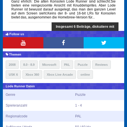
Ganz ehrlich: Die alten Konsolen Lode Runner sind schlecht.Sie
bieten eine reingezoomte Ansicht mit Knuddelsprites. Aber Lode
Runner ist bewusst darauf ausgelegt, das man den ganzen Level
auf dem Screen sieht.Keins der 8- und 16-bit LRs für Konsolen
bietet das, ausgenommen die Homebrew-Version für...
Insgesamt 6 Beiträge, diskutiere mit
Follow us
Themen
2008
8.0 - 8.9
Microsoft
PAL
Puzzle
Reviews
USK 6
Xbox 360
Xbox Live Arcade
online
Lode Runner Daten
Genre
Puzzle
Spieleranzahl
1 - 4
Regionalcode
PAL