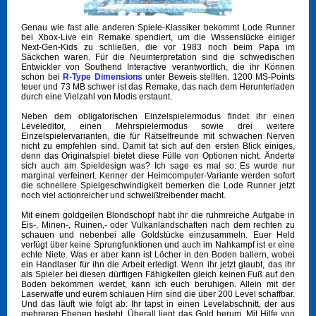
Genau wie fast alle anderen Spiele-Klassiker bekommt Lode Runner
bei Xbox-Live ein Remake spendiert, um die Wissenslücke einiger
Next-Gen-Kids zu schließen, die vor 1983 noch beim Papa im
Säckchen waren. Für die Neuinterpretation sind die schwedischen
Entwickler von Southend Interactive verantwortlich, die ihr Können
schon bei
R-Type Dimensions
unter Beweis stellten. 1200 MS-Points
teuer und 73 MB schwer ist das Remake, das nach dem Herunterladen
durch eine Vielzahl von Modis erstaunt.
Neben dem obligatorischen Einzelspielermodus findet ihr einen
Leveleditor, einen Mehrspielermodus sowie drei weitere
Einzelspielervarianten, die für Rätselfreunde mit schwachen Nerven
nicht zu empfehlen sind. Damit tat sich auf den ersten Blick einiges,
denn das Originalspiel bietet diese Fülle von Optionen nicht. Änderte
sich auch am Spieldesign was? Ich sage es mal so: Es wurde nur
marginal verfeinert. Kenner der Heimcomputer-Variante werden sofort
die schnellere Spielgeschwindigkeit bemerken die Lode Runner jetzt
noch viel actionreicher und schweißtreibender macht.
Mit einem goldgeilen Blondschopf habt ihr die ruhmreiche Aufgabe in
Eis-, Minen-, Ruinen,- oder Vulkanlandschaften nach dem rechten zu
schauen und nebenbei alle Goldstücke einzusammeln. Euer Held
verfügt über keine Sprungfunktionen und auch im Nahkampf ist er eine
echte Niete. Was er aber kann ist Löcher in den Boden ballern, wobei
ein Handlaser für ihn die Arbeit erledigt. Wenn ihr jetzt glaubt, das ihr
als Spieler bei diesen dürftigen Fähigkeiten gleich keinen Fuß auf den
Boden bekommen werdet, kann ich euch beruhigen. Allein mit der
Laserwaffe und eurem schlauen Hirn sind die über 200 Level schaffbar.
Und das läuft wie folgt ab: Ihr tapst in einen Levelabschnitt, der aus
mehreren Ebenen besteht. Überall liegt das Gold herum. Mit Hilfe von