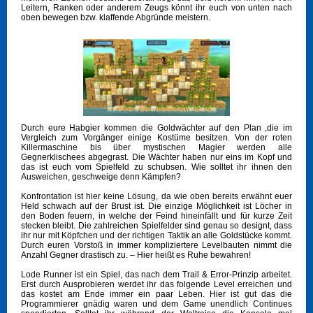
Leitern, Ranken oder anderem Zeugs könnt ihr euch von unten nach
oben bewegen bzw. klaffende Abgründe meistern.
Durch eure Habgier kommen die Goldwächter auf den Plan ,die im
Vergleich zum Vorgänger einige Kostüme besitzen. Von der roten
Killermaschine bis über mystischen Magier werden alle
Gegnerklischees abgegrast. Die Wächter haben nur eins im Kopf und
das ist euch vom Spielfeld zu schubsen. Wie solltet ihr ihnen den
Ausweichen, geschweige denn Kämpfen?
Konfrontation ist hier keine Lösung, da wie oben bereits erwähnt euer
Held schwach auf der Brust ist. Die einzige Möglichkeit ist Löcher in
den Boden feuern, in welche der Feind hineinfällt und für kurze Zeit
stecken bleibt. Die zahlreichen Spielfelder sind genau so designt, dass
ihr nur mit Köpfchen und der richtigen Taktik an alle Goldstücke kommt.
Durch euren Vorstoß in immer kompliziertere Levelbauten nimmt die
Anzahl Gegner drastisch zu. – Hier heißt es Ruhe bewahren!
Lode Runner ist ein Spiel, das nach dem Trail & Error-Prinzip arbeitet.
Erst durch Ausprobieren werdet ihr das folgende Level erreichen und
das kostet am Ende immer ein paar Leben. Hier ist gut das die
Programmierer gnädig waren und dem Game unendlich Continues