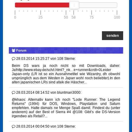
0
25
50
58
75
100
senden
Forum
28.03.2014 15:25:27
von
108 Sterne:
Beim DS wars ja noch nicht so mit Downloads, daher:
Ja!http://www.ebay.de/sch/i.html?_nk…e+runner&crdt=0Leider
Japan-only (LR ist so ein Ausnahmetitel wie Wizardry, dh obwohl
ursprünglich aus dem Westen in Japan wohl noch beliebter).In den
alten japanischen LRs sind afaik die Häscher...
28.03.2014 08:14:52
von
bluntman3000:
@khaos: Alternativ kann ich noch "Lode Runner: The Legend
Returns" (1994) für DOS, Windows, Playstation und Saturn
empfehlen. Hatte damals ne Menge Spaß damit. Findest du (unter
anderem) auf der Best of Sierra #4 @108: Gibt’s die DS-Version
irgendwo als Retail?...
28.03.2014 00:04:50
von
108 Sterne: