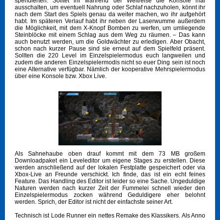
spendierten. Solltet ihr während der Weltreise die Konsole mal
ausschalten, um eventuell Nahrung oder Schlaf nachzuholen, könnt ihr
nach dem Start des Spiels genau da weiter machen, wo ihr aufgehört
habt. Im späteren Verlauf habt ihr neben der Laserwumme außerdem
die Möglichkeit, mit dem X-Knopf Bomben zu werfen, um umliegende
Steinblöcke mit einem Schlag aus dem Weg zu räumen. – Das kann
auch benutzt werden, um die Goldwächter zu erledigen. Aber Obacht,
schon nach kurzer Pause sind sie erneut auf dem Spielfeld präsent.
Sollten die 220 Level im Einzelspielermodus euch langweilen und
zudem die anderen Einzelspielermodis nicht so euer Ding sein ist noch
eine Alternative verfügbar. Nämlich der kooperative Mehrspielermodus
über eine Konsole bzw. Xbox Live.
Als Sahnehaube oben drauf kommt mit dem 73 MB großem
Downloadpaket ein Leveleditor um eigene Stages zu erstellen. Diese
werden anschließend auf der lokalen Festplatte gespeichert oder via
Xbox-Live an Freunde verschickt. Ich finde, das ist ein echt feines
Feature. Das Handling des Editor ist leider so eine Sache. Ungeduldige
Naturen werden nach kurzer Zeit der Fummelei schnell wieder den
Einzelspielermodus zocken während Geduldigere eher belohnt
werden. Sprich, der Editor ist nicht der einfachste seiner Art.
Technisch ist Lode Runner ein nettes Remake des Klassikers. Als Anno