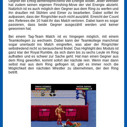
Gegner bei Erfolg dementsprechend viel Energie kostet. Jeder Wrestler
hat zudem seinen eigenen Finishing-Move der viel Energie abzieht.
Natürlich ist es auch möglich den Gegner aus dem Ring zu werfen und
ihn draußen mit Stühlen und Eimer zu bearbeiten. Dabei solltet ihr
aufpassen, dass der Ringrichter euch nicht auszählt. Erreicht der Count
des Referees die 10 habt ihr das Match verloren. Dabei kann es sogar
passieren, dass beide Gegner ausgezählt werden und keiner
gewonnen hat.
Bei einem Tag-Team Match ist es hingegen möglich, mit einem
Teamkollegen zu wechseln. Dabei kann der Teamkollege manchmal
sogar unerlaubt ins Match eingreifen, was aber der Ringrichter
selbstredend nicht so berauschend findet. Das Highlight des Moduls ist
ganz klar der Royal Rumble, da sich dann bis zu sechs Leute im Ring
aufhalten und es schwer zur Sache geht. Hat man einen Gegner aus
dem Ring geworfen, kommt sofort der nächste rein. Wenn man dann
selbst mal aus dem Ring geflogen ist, gibt es immer noch die
Möglichkeit den nächsten Wrestler zu übernehmen, der den Ring
betritt.