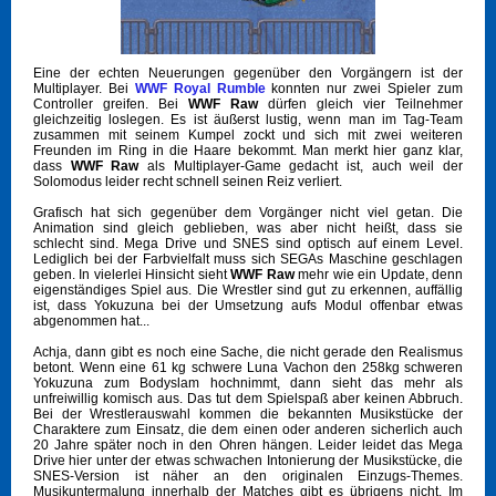
Eine der echten Neuerungen gegenüber den Vorgängern ist der
Multiplayer. Bei
WWF Royal Rumble
konnten nur zwei Spieler zum
Controller greifen. Bei
WWF Raw
dürfen gleich vier Teilnehmer
gleichzeitig loslegen. Es ist äußerst lustig, wenn man im Tag-Team
zusammen mit seinem Kumpel zockt und sich mit zwei weiteren
Freunden im Ring in die Haare bekommt. Man merkt hier ganz klar,
dass
WWF Raw
als Multiplayer-Game gedacht ist, auch weil der
Solomodus leider recht schnell seinen Reiz verliert.
Grafisch hat sich gegenüber dem Vorgänger nicht viel getan. Die
Animation sind gleich geblieben, was aber nicht heißt, dass sie
schlecht sind. Mega Drive und SNES sind optisch auf einem Level.
Lediglich bei der Farbvielfalt muss sich SEGAs Maschine geschlagen
geben. In vielerlei Hinsicht sieht
WWF Raw
mehr wie ein Update, denn
eigenständiges Spiel aus. Die Wrestler sind gut zu erkennen, auffällig
ist, dass Yokuzuna bei der Umsetzung aufs Modul offenbar etwas
abgenommen hat...
Achja, dann gibt es noch eine Sache, die nicht gerade den Realismus
betont. Wenn eine 61 kg schwere Luna Vachon den 258kg schweren
Yokuzuna zum Bodyslam hochnimmt, dann sieht das mehr als
unfreiwillig komisch aus. Das tut dem Spielspaß aber keinen Abbruch.
Bei der Wrestlerauswahl kommen die bekannten Musikstücke der
Charaktere zum Einsatz, die dem einen oder anderen sicherlich auch
20 Jahre später noch in den Ohren hängen. Leider leidet das Mega
Drive hier unter der etwas schwachen Intonierung der Musikstücke, die
SNES-Version ist näher an den originalen Einzugs-Themes.
Musikuntermalung innerhalb der Matches gibt es übrigens nicht. Im