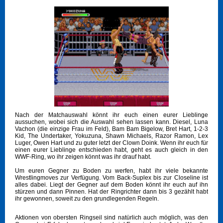
Nach der Matchauswahl könnt ihr euch einen eurer Lieblinge
aussuchen, wobei sich die Auswahl sehen lassen kann. Diesel, Luna
Vachon (die einzige Frau im Feld), Bam Bam Bigelow, Bret Hart, 1-2-3
Kid, The Undertaker, Yokuzuna, Shawn Michaels, Razor Ramon, Lex
Luger, Owen Hart und zu guter letzt der Clown Doink. Wenn ihr euch für
einen eurer Lieblinge entschieden habt, geht es auch gleich in den
WWF-Ring, wo ihr zeigen könnt was ihr drauf habt.
Um euren Gegner zu Boden zu werfen, habt ihr viele bekannte
Wrestlingmoves zur Verfügung. Vom Back-Suplex bis zur Closeline ist
alles dabei. Liegt der Gegner auf dem Boden könnt ihr euch auf ihn
stürzen und dann Pinnen. Hat der Ringrichter dann bis 3 gezählt habt
ihr gewonnen, soweit zu den grundlegenden Regeln.
Aktionen von obersten Ringseil sind natürlich auch möglich, was den