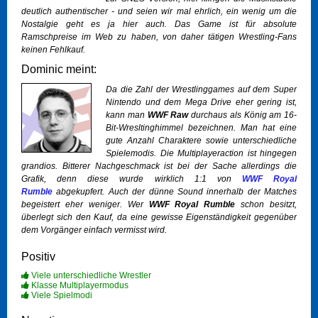
deutlich authentischer - und seien wir mal ehrlich, ein wenig um die
Nostalgie geht es ja hier auch. Das Game ist für absolute
Ramschpreise im Web zu haben, von daher tätigen Wrestling-Fans
keinen Fehlkauf.
Dominic meint:
Da die Zahl der Wrestlinggames auf dem Super
Nintendo und dem Mega Drive eher gering ist,
kann man
WWF Raw
durchaus als König am 16-
Bit-Wresltinghimmel bezeichnen. Man hat eine
gute Anzahl Charaktere sowie unterschiedliche
Spielemodis. Die Multiplayeraction ist hingegen
grandios. Bitterer Nachgeschmack ist bei der Sache allerdings die
Grafik, denn diese wurde wirklich 1:1 von
WWF Royal
Rumble
abgekupfert. Auch der dünne Sound innerhalb der Matches
begeistert eher weniger. Wer
WWF Royal Rumble
schon besitzt,
überlegt sich den Kauf, da eine gewisse Eigenständigkeit gegenüber
dem Vorgänger einfach vermisst wird.
Positiv
Viele unterschiedliche Wrestler
Klasse Multiplayermodus
Viele Spielmodi