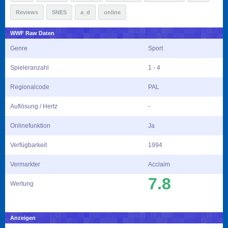
Reviews
SNES
a_d
online
WWF Raw Daten
Genre
Sport
Spieleranzahl
1 - 4
Regionalcode
PAL
Auflösung / Hertz
-
Onlinefunktion
Ja
Verfügbarkeit
1994
Vermarkter
Acclaim
7.8
Wertung
Anzeigen