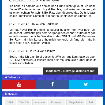
26.08.2014 13:20:54
von
108 Sterne:
Ich habe es damals aus demselben Grund nicht gekauft. Ich hatte
Super Wrestlemania und Royal Rumble, und zwischen denen gab
es einen echten Fortschritt. Bei Raw aber überwog das Gefühl, dass
es ein identisches Game mit ein paar ausgetauschten Sprites ist....
26.08.2014 13:07:42
von
Darkshine:
Mir hat Royal Rumble minimal besser gefallen, dort war noch ein
deutlicher Fortschritt ggü dem Vorgänger erkennbar, außerdem gab
es teils unterschiedliche Wrestler in den SNES und MD Versionen.
Bei Raw hat mich Luna unheimlich genervt, ich fand die hatte in
dem Spiel nix zu suchen. Wirkte...
26.08.2014 11:58:04
von
Slainte:
Boah, hatte ich das Spiel gesuchtet.Wie es raus kam hatte es aber
179 DM gekostet.Da musste man erst mal schlucken aber gekauft
wurde es trotzdem ...
Insgesamt 3 Beiträge, diskutiere mit
Follow us
Themen
1994
7.0 - 7.9
Acclaim
Funsport
Mega Drive
PAL