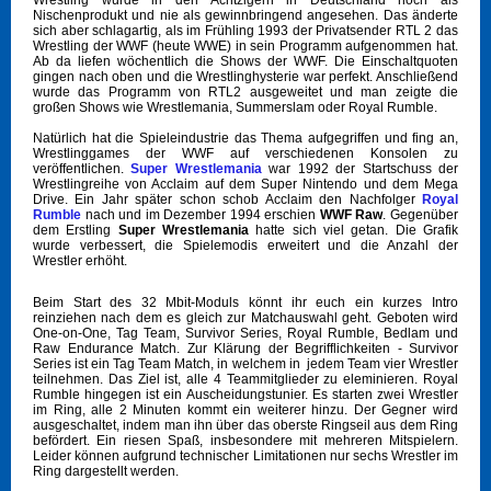
Wrestling wurde in den Achtzigern in Deutschland noch als
Nischenprodukt und nie als gewinnbringend angesehen. Das änderte
sich aber schlagartig, als im Frühling 1993 der Privatsender RTL 2 das
Wrestling der WWF (heute WWE) in sein Programm aufgenommen hat.
Ab da liefen wöchentlich die Shows der WWF. Die Einschaltquoten
gingen nach oben und die Wrestlinghysterie war perfekt. Anschließend
wurde das Programm von RTL2 ausgeweitet und man zeigte die
großen Shows wie Wrestlemania, Summerslam oder Royal Rumble.
Natürlich hat die Spieleindustrie das Thema aufgegriffen und fing an,
Wrestlinggames der WWF auf verschiedenen Konsolen zu
veröffentlichen.
Super Wrestlemania
war 1992 der Startschuss der
Wrestlingreihe von Acclaim auf dem Super Nintendo und dem Mega
Drive. Ein Jahr später schon schob Acclaim den Nachfolger
Royal
Rumble
nach und im Dezember 1994 erschien
WWF Raw
. Gegenüber
dem Erstling
Super Wrestlemania
hatte sich viel getan. Die Grafik
wurde verbessert, die Spielemodis erweitert und die Anzahl der
Wrestler erhöht.
Beim Start des 32 Mbit-Moduls könnt ihr euch ein kurzes Intro
reinziehen nach dem es gleich zur Matchauswahl geht. Geboten wird
One-on-One, Tag Team, Survivor Series, Royal Rumble, Bedlam und
Raw Endurance Match. Zur Klärung der Begrifflichkeiten - Survivor
Series ist ein Tag Team Match, in welchem in jedem Team vier Wrestler
teilnehmen. Das Ziel ist, alle 4 Teammitglieder zu eleminieren. Royal
Rumble hingegen ist ein Auscheidungstunier. Es starten zwei Wrestler
im Ring, alle 2 Minuten kommt ein weiterer hinzu. Der Gegner wird
ausgeschaltet, indem man ihn über das oberste Ringseil aus dem Ring
befördert. Ein riesen Spaß, insbesondere mit mehreren Mitspielern.
Leider können aufgrund technischer Limitationen nur sechs Wrestler im
Ring dargestellt werden.