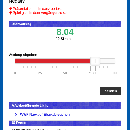
Negativ
Präsentation nicht ganz perfekt
Spiel gleicht dem Vorgänger zu sehr
Userwertung
8.04
10 Stimmen
Wertung abgeben:
0
25
50
75
80
100
senden
Weiterführende Links
WWF Raw auf Ebay.de suchen
Forum