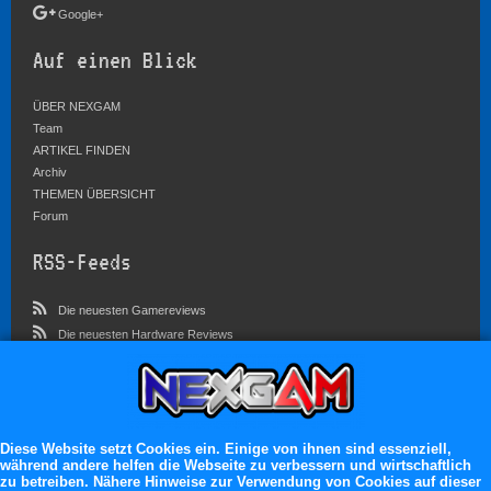
Google+
Auf einen Blick
ÜBER NEXGAM
Team
ARTIKEL FINDEN
Archiv
THEMEN ÜBERSICHT
Forum
RSS-Feeds
Die neuesten Gamereviews
Die neuesten Hardware Reviews
Die neuesten Artikel
Community
Im Forum sind zur Zeit 3569 Benutzer online
Diese Website setzt Cookies ein. Einige von ihnen sind essenziell,
während andere helfen die Webseite zu verbessern und wirtschaftlich
Es erwarten dich:
zu betreiben. Nähere Hinweise zur Verwendung von Cookies auf dieser