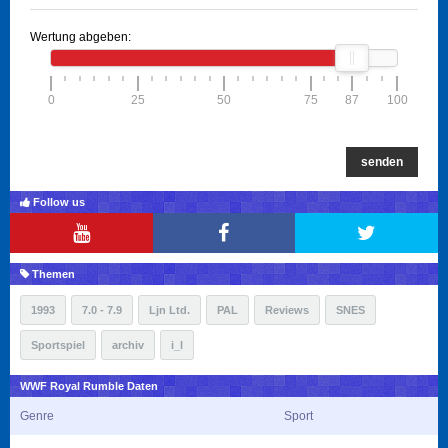
Wertung abgeben:
0
25
50
75
87
100
senden
Follow us
Themen
1993
7.0 - 7.9
Ljn Ltd.
PAL
Reviews
SNES
Sportspiel
archiv
i_l
WWF Royal Rumble Daten
Genre
Sport