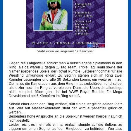
'Wählt einen von insgesamt 12 Kämpfern!'
Gegen die Langeweile schickt man 4 verschiedene Spielmodis in den
Ring, als da wären 1 gegen 1, Tag Team, Triple Tag Team sowie der
Namensgeber des Spiels, der Royal Rumble. Letzerer nochmal für alle
Wrestling Unkundige erklärt: Zu Beginn stehen sich im Ring zwei
Kämpfer gegenüber und alle 30 Sekunden kommt ein weiterer hinzu.
Ziel ist es die Kameraden aus dem Ring hinauszubefördern und selbst
als letzter noch im Ring zu verbleiben. Damit die Übersicht allerdings
nicht komplett flöten geht, ist bei WWF Royal Rumble für Mega
Drive/Nomad bei 6 Kämpfern im Ring schluß.
Sobald einer dann den Ring verlässt, füllt ein neuer gleich seinen Platz
auf. Wer auf Massenkeilereien steht der wird aufjedenfall glücklich
werden....
Besonders hohe Ansprüche an die Spielkunst werden hierbei natürlich
nicht gestellt.
Leider reicht es mehr als einmal einfach stupide auf die Buttons zu
triggern um einen Gegner auf den Ringboden zu befördern. Wer also