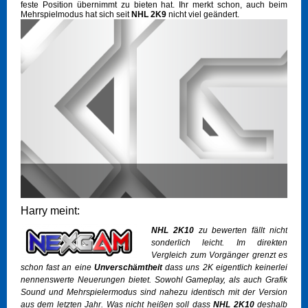
feste Position übernimmt zu bieten hat. Ihr merkt schon, auch beim
Mehrspielmodus hat sich seit
NHL 2K9
nicht viel geändert.
Harry meint:
NHL 2K10
zu bewerten fällt nicht
sonderlich leicht. Im direkten
Vergleich zum Vorgänger grenzt es
schon fast an eine
Unverschämtheit
dass uns
2K
eigentlich keinerlei
nennenswerte Neuerungen bietet. Sowohl Gameplay, als auch Grafik
Sound und Mehrspielermodus sind nahezu identisch mit der Version
aus dem letzten Jahr. Was nicht heißen soll dass
NHL 2K10
deshalb