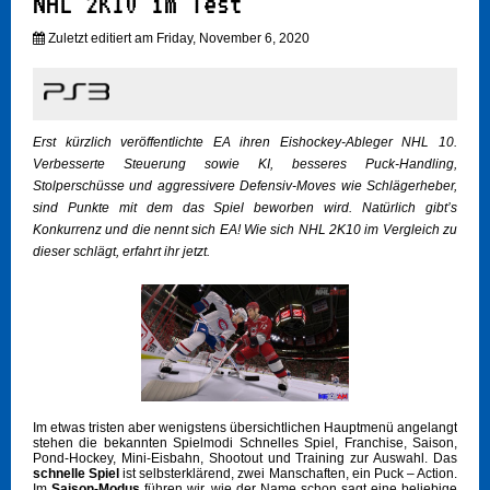
NHL 2K10 im Test
Zuletzt editiert am Friday, November 6, 2020
Erst kürzlich veröffentlichte EA ihren Eishockey-Ableger NHL 10.
Verbesserte Steuerung sowie KI, besseres Puck-Handling,
Stolperschüsse und aggressivere Defensiv-Moves wie Schlägerheber,
sind Punkte mit dem das Spiel beworben wird. Natürlich gibt’s
Konkurrenz und die nennt sich EA! Wie sich NHL 2K10 im Vergleich zu
dieser schlägt, erfahrt ihr jetzt.
Im etwas tristen aber wenigstens übersichtlichen Hauptmenü angelangt
stehen die bekannten Spielmodi Schnelles Spiel, Franchise, Saison,
Pond-Hockey, Mini-Eisbahn, Shootout und Training zur Auswahl. Das
schnelle Spiel
ist selbsterklärend, zwei Manschaften, ein Puck – Action.
Im
Saison-Modus
führen wir, wie der Name schon sagt eine beliebige