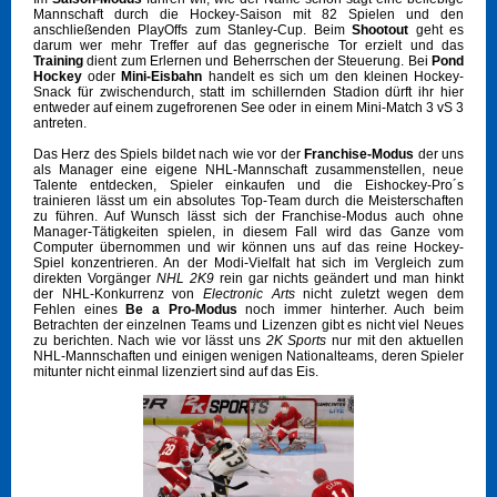
Mannschaft durch die Hockey-Saison mit 82 Spielen und den
anschließenden PlayOffs zum Stanley-Cup. Beim
Shootout
geht es
darum wer mehr Treffer auf das gegnerische Tor erzielt und das
Training
dient zum Erlernen und Beherrschen der Steuerung. Bei
Pond
Hockey
oder
Mini-Eisbahn
handelt es sich um den kleinen Hockey-
Snack für zwischendurch, statt im schillernden Stadion dürft ihr hier
entweder auf einem zugefrorenen See oder in einem Mini-Match 3 vS 3
antreten.
Das Herz des Spiels bildet nach wie vor der
Franchise-Modus
der uns
als Manager eine eigene NHL-Mannschaft zusammenstellen, neue
Talente entdecken, Spieler einkaufen und die Eishockey-Pro´s
trainieren lässt um ein absolutes Top-Team durch die Meisterschaften
zu führen. Auf Wunsch lässt sich der Franchise-Modus auch ohne
Manager-Tätigkeiten spielen, in diesem Fall wird das Ganze vom
Computer übernommen und wir können uns auf das reine Hockey-
Spiel konzentrieren. An der Modi-Vielfalt hat sich im Vergleich zum
direkten Vorgänger
NHL 2K9
rein gar nichts geändert und man hinkt
der NHL-Konkurrenz von
Electronic Arts
nicht zuletzt wegen dem
Fehlen eines
Be a Pro-Modus
noch immer hinterher. Auch beim
Betrachten der einzelnen Teams und Lizenzen gibt es nicht viel Neues
zu berichten. Nach wie vor lässt uns
2K Sports
nur mit den aktuellen
NHL-Mannschaften und einigen wenigen Nationalteams, deren Spieler
mitunter nicht einmal lizenziert sind auf das Eis.