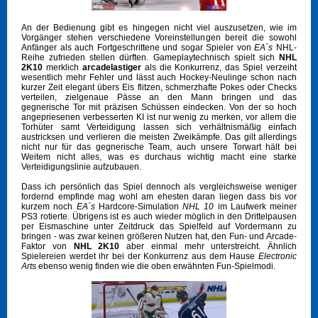
An der Bedienung gibt es hingegen nicht viel auszusetzen, wie im
Vorgänger stehen verschiedene Voreinstellungen bereit die sowohl
Anfänger als auch Fortgeschrittene und sogar Spieler von
EA´s
NHL-
Reihe zufrieden stellen dürften. Gameplaytechnisch spielt sich
NHL
2K10
merklich
arcadelastiger
als die Konkurrenz, das Spiel verzeiht
wesentlich mehr Fehler und lässt auch Hockey-Neulinge schon nach
kurzer Zeit elegant übers Eis flitzen, schmerzhafte Pokes oder Checks
verteilen, zielgenaue Pässe an den Mann bringen und das
gegnerische Tor mit präzisen Schüssen eindecken. Von der so hoch
angepriesenen verbesserten KI ist nur wenig zu merken, vor allem die
Torhüter samt Verteidigung lassen sich verhältnismäßig einfach
austricksen und verlieren die meisten Zweikämpfe. Das gilt allerdings
nicht nur für das gegnerische Team, auch unsere Torwart hält bei
Weitem nicht alles, was es durchaus wichtig macht eine starke
Verteidigungslinie aufzubauen.
Dass ich persönlich das Spiel dennoch als vergleichsweise weniger
fordernd empfinde mag wohl am ehesten daran liegen dass bis vor
kurzem noch
EA´s
Hardcore-Simulation
NHL 10
im Laufwerk meiner
PS3 rotierte. Übrigens ist es auch wieder möglich in den Drittelpausen
per Eismaschine unter Zeitdruck das Spielfeld auf Vordermann zu
bringen - was zwar keinen größeren Nutzen hat, den Fun- und Arcade-
Faktor von
NHL 2K10
aber einmal mehr unterstreicht. Ähnlich
Spielereien werdet ihr bei der Konkurrenz aus dem Hause
Electronic
Arts
ebenso wenig finden wie die oben erwähnten Fun-Spielmodi.