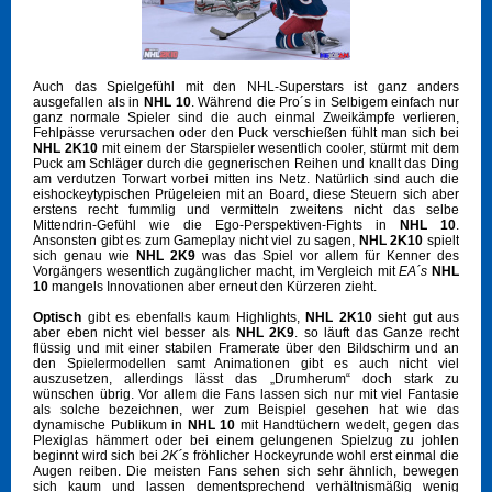
Auch das Spielgefühl mit den NHL-Superstars ist ganz anders
ausgefallen als in
NHL 10
. Während die Pro´s in Selbigem einfach nur
ganz normale Spieler sind die auch einmal Zweikämpfe verlieren,
Fehlpässe verursachen oder den Puck verschießen fühlt man sich bei
NHL 2K10
mit einem der Starspieler wesentlich cooler, stürmt mit dem
Puck am Schläger durch die gegnerischen Reihen und knallt das Ding
am verdutzen Torwart vorbei mitten ins Netz. Natürlich sind auch die
eishockeytypischen Prügeleien mit an Board, diese Steuern sich aber
erstens recht fummlig und vermitteln zweitens nicht das selbe
Mittendrin-Gefühl wie die Ego-Perspektiven-Fights in
NHL 10
.
Ansonsten gibt es zum Gameplay nicht viel zu sagen,
NHL 2K10
spielt
sich genau wie
NHL 2K9
was das Spiel vor allem für Kenner des
Vorgängers wesentlich zugänglicher macht, im Vergleich mit
EA´s
NHL
10
mangels Innovationen aber erneut den Kürzeren zieht.
Optisch
gibt es ebenfalls kaum Highlights,
NHL 2K10
sieht gut aus
aber eben nicht viel besser als
NHL 2K9
. so läuft das Ganze recht
flüssig und mit einer stabilen Framerate über den Bildschirm und an
den Spielermodellen samt Animationen gibt es auch nicht viel
auszusetzen, allerdings lässt das „Drumherum“ doch stark zu
wünschen übrig. Vor allem die Fans lassen sich nur mit viel Fantasie
als solche bezeichnen, wer zum Beispiel gesehen hat wie das
dynamische Publikum in
NHL 10
mit Handtüchern wedelt, gegen das
Plexiglas hämmert oder bei einem gelungenen Spielzug zu johlen
beginnt wird sich bei
2K´s
fröhlicher Hockeyrunde wohl erst einmal die
Augen reiben. Die meisten Fans sehen sich sehr ähnlich, bewegen
sich kaum und lassen dementsprechend verhältnismäßig wenig