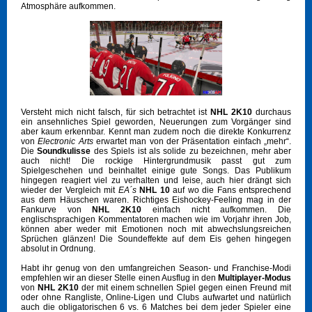
Atmosphäre aufkommen.
Versteht mich nicht falsch, für sich betrachtet ist
NHL 2K10
durchaus
ein ansehnliches Spiel geworden, Neuerungen zum Vorgänger sind
aber kaum erkennbar. Kennt man zudem noch die direkte Konkurrenz
von
Electronic Arts
erwartet man von der Präsentation einfach „mehr“.
Die
Soundkulisse
des Spiels ist als solide zu bezeichnen, mehr aber
auch nicht! Die rockige Hintergrundmusik passt gut zum
Spielgeschehen und beinhaltet einige gute Songs. Das Publikum
hingegen reagiert viel zu verhalten und leise, auch hier drängt sich
wieder der Vergleich mit
EA´s
NHL 10
auf wo die Fans entsprechend
aus dem Häuschen waren. Richtiges Eishockey-Feeling mag in der
Fankurve von
NHL 2K10
einfach nicht aufkommen. Die
englischsprachigen Kommentatoren machen wie im Vorjahr ihren Job,
können aber weder mit Emotionen noch mit abwechslungsreichen
Sprüchen glänzen! Die Soundeffekte auf dem Eis gehen hingegen
absolut in Ordnung.
Habt ihr genug von den umfangreichen Season- und Franchise-Modi
empfehlen wir an dieser Stelle einen Ausflug in den
Multiplayer-Modus
von
NHL 2K10
der mit einem schnellen Spiel gegen einen Freund mit
oder ohne Rangliste, Online-Ligen und Clubs aufwartet und natürlich
auch die obligatorischen 6 vs. 6 Matches bei dem jeder Spieler eine