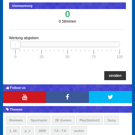
Userwertung
0
0 Stimmen
Wertung abgeben:
0
25
50
75
100
senden
Follow us
Themen
Reviews
Sportspiel
2K Games
PlayStation3
Sony
1_10
p_s
2009
7.0 - 7.9
archiv