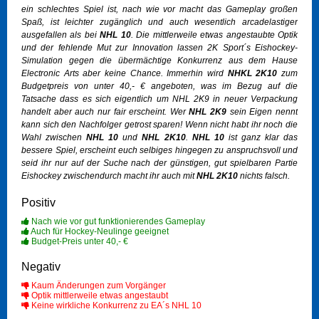
ein schlechtes Spiel ist, nach wie vor macht das Gameplay großen
Spaß, ist leichter zugänglich und auch wesentlich arcadelastiger
ausgefallen als bei
NHL 10
. Die mittlerweile etwas angestaubte Optik
und der fehlende Mut zur Innovation lassen
2K Sport´s
Eishockey-
Simulation gegen die übermächtige Konkurrenz aus dem Hause
Electronic Arts
aber keine Chance. Immerhin wird
NHKL 2K10
zum
Budgetpreis von unter 40,- € angeboten, was im Bezug auf die
Tatsache dass es sich eigentlich um NHL 2K9 in neuer Verpackung
handelt aber auch nur fair erscheint. Wer
NHL 2K9
sein Eigen nennt
kann sich den Nachfolger getrost sparen! Wenn nicht habt ihr noch die
Wahl zwischen
NHL 10
und
NHL 2K10
.
NHL 10
ist ganz klar das
bessere Spiel, erscheint euch selbiges hingegen zu anspruchsvoll und
seid ihr nur auf der Suche nach der günstigen, gut spielbaren Partie
Eishockey zwischendurch macht ihr auch mit
NHL 2K10
nichts falsch.
Positiv
Nach wie vor gut funktionierendes Gameplay
Auch für Hockey-Neulinge geeignet
Budget-Preis unter 40,- €
Negativ
Kaum Änderungen zum Vorgänger
Optik mittlerweile etwas angestaubt
Keine wirkliche Konkurrenz zu EA´s NHL 10