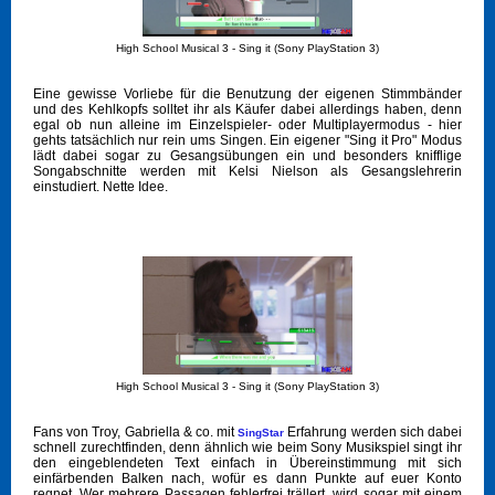
High School Musical 3 - Sing it (Sony PlayStation 3)
Eine gewisse Vorliebe für die Benutzung der eigenen Stimmbänder
und des Kehlkopfs solltet ihr als Käufer dabei allerdings haben, denn
egal ob nun alleine im Einzelspieler- oder Multiplayermodus - hier
gehts tatsächlich nur rein ums Singen. Ein eigener "Sing it Pro" Modus
lädt dabei sogar zu Gesangsübungen ein und besonders knifflige
Songabschnitte werden mit Kelsi Nielson als Gesangslehrerin
einstudiert. Nette Idee.
High School Musical 3 - Sing it (Sony PlayStation 3)
Fans von Troy, Gabriella & co. mit
Erfahrung werden sich dabei
SingStar
schnell zurechtfinden, denn ähnlich wie beim Sony Musikspiel singt ihr
den eingeblendeten Text einfach in Übereinstimmung mit sich
einfärbenden Balken nach, wofür es dann Punkte auf euer Konto
regnet. Wer mehrere Passagen fehlerfrei trällert, wird sogar mit einem