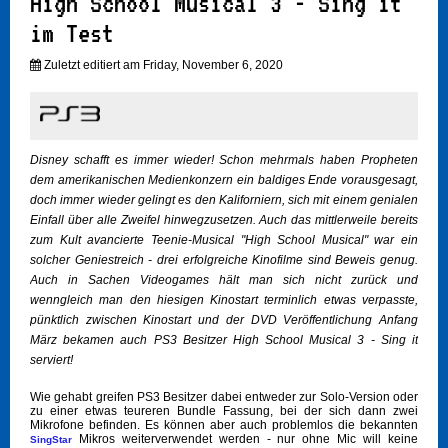
High School Musical 3 - Sing it
im Test
Zuletzt editiert am Friday, November 6, 2020
Disney schafft es immer wieder! Schon mehrmals haben Propheten
dem amerikanischen Medienkonzern ein baldiges Ende vorausgesagt,
doch immer wieder gelingt es den Kaliforniern, sich mit einem genialen
Einfall über alle Zweifel hinwegzusetzen. Auch das mittlerweile bereits
zum Kult avancierte Teenie-Musical "High School Musical" war ein
solcher Geniestreich - drei erfolgreiche Kinofilme sind Beweis genug.
Auch in Sachen Videogames hält man sich nicht zurück und
wenngleich man den hiesigen Kinostart terminlich etwas verpasste,
pünktlich zwischen Kinostart und der DVD Veröffentlichung Anfang
März bekamen auch PS3 Besitzer High School Musical 3 - Sing it
serviert!
Wie gehabt greifen PS3 Besitzer dabei entweder zur Solo-Version oder
zu einer etwas teureren Bundle Fassung, bei der sich dann zwei
Mikrofone befinden. Es können aber auch problemlos die bekannten
Mikros weiterverwendet werden - nur ohne Mic will keine
SingStar