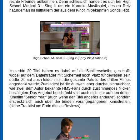
rechte Freunde aufkommen. Denn schließlich handelt es sich bei High
School Musical 3 - Sing it um ein Karaoke-Musikspiel, dessen Reiz
naturgemäß im mitträllern der aus dem Kinofilm bekannten Songs liegt.
High School Musical 3 - Sing it (Sony PlayStation 3)
Immerhin 20 Titel haben es dabei auf die Schillerscheibe geschafft,
wobei auf dem Datenträger mit Sicherheit noch Platz für gewesen sein
dürfte. Zumal auch leider nicht die gesamte Palette des dritten Filmes
abgedeckt wurde. Zumindest ist die Auswahl aber durchaus brauchbar,
wie zwei dem Autor bekannte HMS-Fans durch zustimmendes Nicken
bestätigten. Das Angebot beschränkt sich auch nicht nur auf den dritten
Kinofilm "Senior Year" (auch wenn der Titel anderes andeutet) sondern
erstreckt sich auch über die beiden vorangegangenen Kinostreifen.
(siehe Tracklist am Ende dieses Reviews)