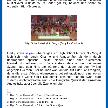
Multiplikator (Punkte x2, x3 oder gar x4) belohnt und sahnt so
ordentlich High-Scores ab.
High School Musical 3 - Sing it (Sony PlayStation 3)
Und just wie
überzeugt auch High School Musical 3 - Sing it
SingStar
technisch mehr durch Charme und Atmosphäre, als denn durch
überragende optische Effekte. Neben einer eher nüchternen
Menüstruktur erfreuen sich Fans insbesondere an den originalen
Szenen aus dem Film, die während der Lieder auf dem TV-Bild
abgespielt werden. Hier hat man wohl auf die Kritik der Fans reagiert,
denn die erste Videospielumsetzung bot seinerzeit noch eine etwas
eigenwillige Comic-Optik. Die bereits erwähnte Liederauswahl mag
zudem Geschmacksache sein - die klangliche Qualität der einzelnen
Audiostücke aber über alle Zweifel erhaben.
1. High School Musical 1 - Start of Something New
2. High School Musical 1 - Get'cha Head in the Game
3. High School Musical 1 - Bop to the Top
4. High School Musical 1 - Stick to the Status Quo