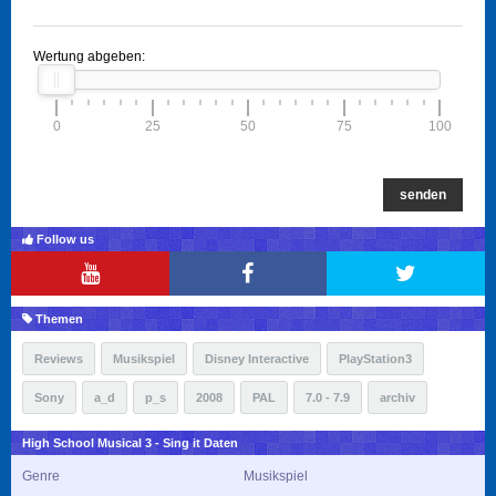
Wertung abgeben:
0
25
50
75
100
senden
Follow us
Themen
Reviews
Musikspiel
Disney Interactive
PlayStation3
Sony
a_d
p_s
2008
PAL
7.0 - 7.9
archiv
High School Musical 3 - Sing it Daten
Genre
Musikspiel