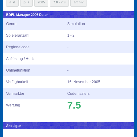
a_d
p_s
2005
7.0 - 7.9
archiv
BDFL Manager 2006 Daten
Genre
Simulation
Spieleranzahl
1 - 2
Regionalcode
-
Auflösung / Hertz
-
Onlinefunktion
-
Verfügbarkeit
16. November 2005
Vermarkter
Codemasters
7.5
Wertung
Anzeigen