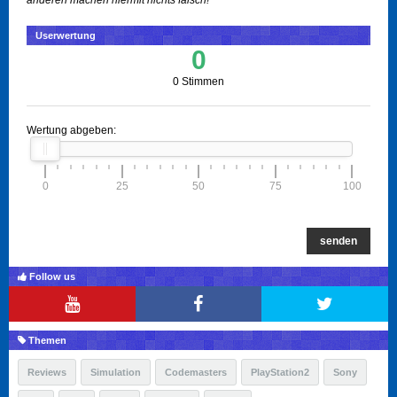
anderen machen hiermit nichts falsch!
Userwertung
0
0 Stimmen
Wertung abgeben:
0
25
50
75
100
senden
Follow us
Themen
Reviews
Simulation
Codemasters
PlayStation2
Sony