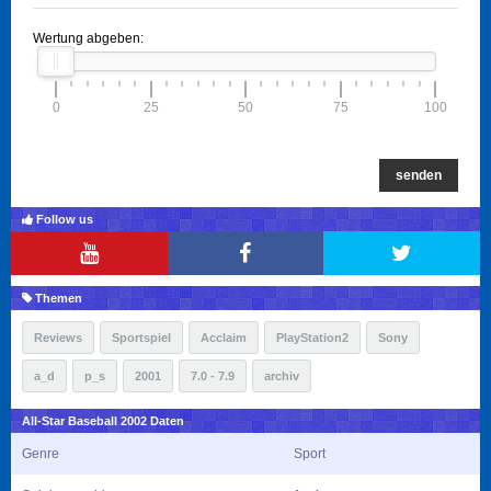
Wertung abgeben:
0
25
50
75
100
senden
Follow us
Themen
Reviews
Sportspiel
Acclaim
PlayStation2
Sony
a_d
p_s
2001
7.0 - 7.9
archiv
All-Star Baseball 2002 Daten
Genre
Sport