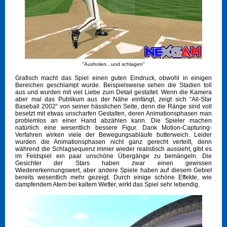
"Ausholen...und schlagen"
Grafisch macht das Spiel einen guten Eindruck, obwohl in einigen
Bereichen geschlampt wurde. Beispielsweise sehen die Stadien toll
aus und wurden mit viel Liebe zum Detail gestaltet. Wenn die Kamera
aber mal das Publikum aus der Nähe einfängt, zeigt sich “All-Star
Baseball 2002“ von seiner hässlichen Seite, denn die Ränge sind voll
besetzt mit etwas unscharfen Gestalten, deren Animationsphasen man
problemlos an einer Hand abzählen kann. Die Spieler machen
natürlich eine wesentlich bessere Figur. Dank Motion-Capturing-
Verfahren wirken viele der Bewegungsabläufe butterweich. Leider
wurden die Animationsphasen nicht ganz gerecht verteilt, denn
während die Schlagsequenz immer wieder realistisch aussieht, gibt es
im Feldspiel ein paar unschöne Übergänge zu bemängeln. Die
Gesichter der Stars haben zwar einen gewissen
Wiedererkennungswert, aber andere Spiele haben auf diesem Gebiet
bereits wesentlich mehr gezeigt. Durch einige schöne Effekte, wie
dampfendem Atem bei kaltem Wetter, wirkt das Spiel sehr lebendig.