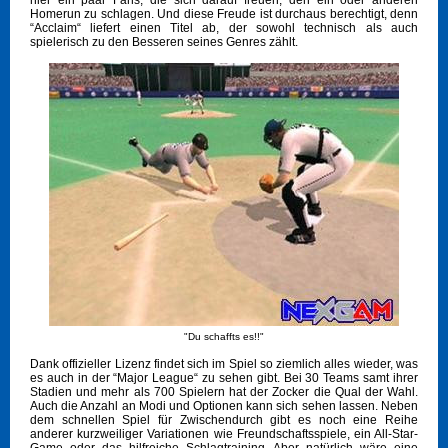
hier ein paar Fans, die sich darauf freuen, den ein oder anderen
Homerun zu schlagen. Und diese Freude ist durchaus berechtigt, denn
“Acclaim“ liefert einen Titel ab, der sowohl technisch als auch
spielerisch zu den Besseren seines Genres zählt.
"Du schaffts es!!"
Dank offizieller Lizenz findet sich im Spiel so ziemlich alles wieder, was
es auch in der “Major League“ zu sehen gibt. Bei 30 Teams samt ihrer
Stadien und mehr als 700 Spielern hat der Zocker die Qual der Wahl.
Auch die Anzahl an Modi und Optionen kann sich sehen lassen. Neben
dem schnellen Spiel für Zwischendurch gibt es noch eine Reihe
anderer kurzweiliger Variationen wie Freundschaftsspiele, ein All-Star-