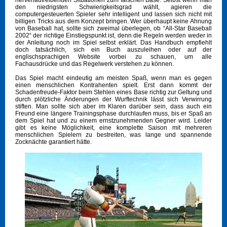
nervenaufreibenden Situationen zum falschen Base. Selbst wenn man
den niedrigsten Schwierigkeitsgrad wählt, agieren die
computergesteuerten Spieler sehr intelligent und lassen sich nicht mit
billigen Tricks aus dem Konzept bringen. Wer überhaupt keine Ahnung
von Baseball hat, sollte sich zweimal überlegen, ob “All-Star Baseball
2002“ der richtige Einstiegspunkt ist, denn die Regeln werden weder in
der Anleitung noch im Spiel selbst erklärt. Das Handbuch empfiehlt
doch tatsächlich, sich ein Buch auszuleihen oder auf der
englischsprachigen Website vorbei zu schauen, um alle
Fachausdrücke und das Regelwerk verstehen zu können.
Das Spiel macht eindeutig am meisten Spaß, wenn man es gegen
einen menschlichen Kontrahenten spielt. Erst dann kommt der
Schadenfreude-Faktor beim Stehlen eines Base richtig zur Geltung und
durch plötzliche Änderungen der Wurftechnik lässt sich Verwirrung
stiften. Man sollte sich aber im Klaren darüber sein, dass auch ein
Freund eine längere Trainingsphase durchlaufen muss, bis er Spaß an
dem Spiel hat und zu einem ernstzunehmenden Gegner wird. Leider
gibt es keine Möglichkeit, eine komplette Saison mit mehreren
menschlichen Spielern zu bestreiten, was lange und spannende
Zocknächte garantiert hätte.