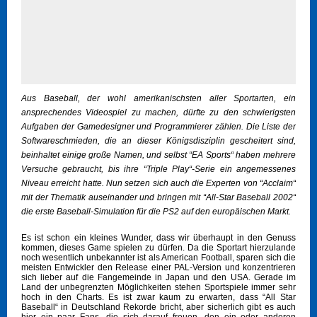
Aus Baseball, der wohl amerikanischsten aller Sportarten, ein
ansprechendes Videospiel zu machen, dürfte zu den schwierigsten
Aufgaben der Gamedesigner und Programmierer zählen. Die Liste der
Softwareschmieden, die an dieser Königsdisziplin gescheitert sind,
beinhaltet einige große Namen, und selbst “EA Sports“ haben mehrere
Versuche gebraucht, bis ihre “Triple Play“-Serie ein angemessenes
Niveau erreicht hatte. Nun setzen sich auch die Experten von “Acclaim“
mit der Thematik auseinander und bringen mit “All-Star Baseball 2002“
die erste Baseball-Simulation für die PS2 auf den europäischen Markt.
Es ist schon ein kleines Wunder, dass wir überhaupt in den Genuss
kommen, dieses Game spielen zu dürfen. Da die Sportart hierzulande
noch wesentlich unbekannter ist als American Football, sparen sich die
meisten Entwickler den Release einer PAL-Version und konzentrieren
sich lieber auf die Fangemeinde in Japan und den USA. Gerade im
Land der unbegrenzten Möglichkeiten stehen Sportspiele immer sehr
hoch in den Charts. Es ist zwar kaum zu erwarten, dass “All Star
Baseball“ in Deutschland Rekorde bricht, aber sicherlich gibt es auch