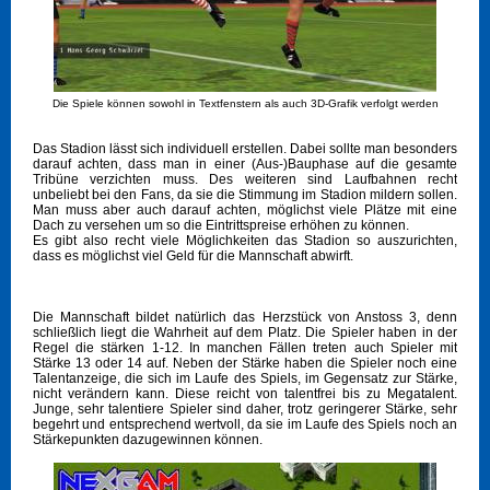
Die Spiele können sowohl in Textfenstern als auch 3D-Grafik verfolgt werden
Das Stadion lässt sich individuell erstellen. Dabei sollte man besonders
darauf achten, dass man in einer (Aus-)Bauphase auf die gesamte
Tribüne verzichten muss. Des weiteren sind Laufbahnen recht
unbeliebt bei den Fans, da sie die Stimmung im Stadion mildern sollen.
Man muss aber auch darauf achten, möglichst viele Plätze mit eine
Dach zu versehen um so die Eintrittspreise erhöhen zu können.
Es gibt also recht viele Möglichkeiten das Stadion so auszurichten,
dass es möglichst viel Geld für die Mannschaft abwirft.
Die Mannschaft bildet natürlich das Herzstück von Anstoss 3, denn
schließlich liegt die Wahrheit auf dem Platz. Die Spieler haben in der
Regel die stärken 1-12. In manchen Fällen treten auch Spieler mit
Stärke 13 oder 14 auf. Neben der Stärke haben die Spieler noch eine
Talentanzeige, die sich im Laufe des Spiels, im Gegensatz zur Stärke,
nicht verändern kann. Diese reicht von talentfrei bis zu Megatalent.
Junge, sehr talentiere Spieler sind daher, trotz geringerer Stärke, sehr
begehrt und entsprechend wertvoll, da sie im Laufe des Spiels noch an
Stärkepunkten dazugewinnen können.