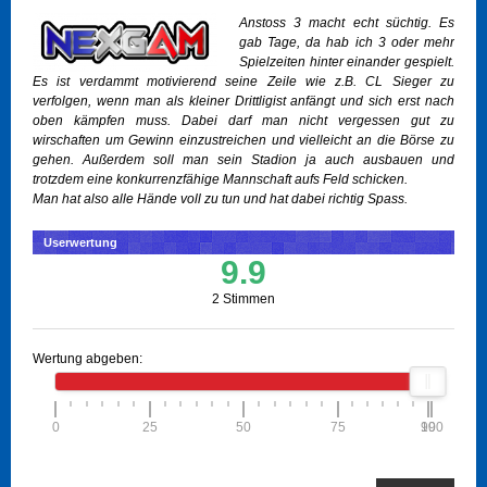
Anstoss 3 macht echt süchtig. Es
gab Tage, da hab ich 3 oder mehr
Spielzeiten hinter einander gespielt.
Es ist verdammt motivierend seine Zeile wie z.B. CL Sieger zu
verfolgen, wenn man als kleiner Drittligist anfängt und sich erst nach
oben kämpfen muss. Dabei darf man nicht vergessen gut zu
wirschaften um Gewinn einzustreichen und vielleicht an die Börse zu
gehen. Außerdem soll man sein Stadion ja auch ausbauen und
trotzdem eine konkurrenzfähige Mannschaft aufs Feld schicken.
Man hat also alle Hände voll zu tun und hat dabei richtig Spass.
Userwertung
9.9
2 Stimmen
Wertung abgeben:
0
25
50
75
100
99