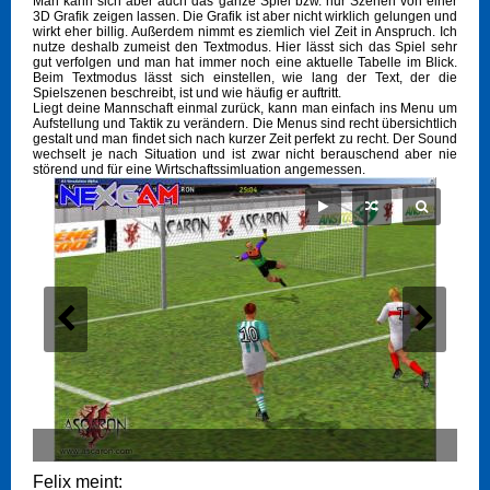
Man kann sich aber auch das ganze Spiel bzw. nur Szenen von einer
3D Grafik zeigen lassen. Die Grafik ist aber nicht wirklich gelungen und
wirkt eher billig. Außerdem nimmt es ziemlich viel Zeit in Anspruch. Ich
nutze deshalb zumeist den Textmodus. Hier lässt sich das Spiel sehr
gut verfolgen und man hat immer noch eine aktuelle Tabelle im Blick.
Beim Textmodus lässt sich einstellen, wie lang der Text, der die
Spielszenen beschreibt, ist und wie häufig er auftritt.
Liegt deine Mannschaft einmal zurück, kann man einfach ins Menu um
Aufstellung und Taktik zu verändern. Die Menus sind recht übersichtlich
gestalt und man findet sich nach kurzer Zeit perfekt zu recht. Der Sound
wechselt je nach Situation und ist zwar nicht berauschend aber nie
störend und für eine Wirtschaftssimluation angemessen.
Felix meint: