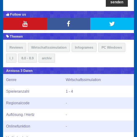
senden
Follow us
Themen
Reviews
Wirtschaftssimulation
Infogrames
PC Windows
i_l
8.0 - 8.9
archiv
Anstoss 3 Daten
Genre
Wirtschaftssimulation
Spieleranzahl
1 - 4
Regionalcode
-
Auflösung / Hertz
-
Onlinefunktion
-