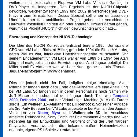
weiterer, noch kolossalerer Flop war VM Labs Versuch, Gaming in
DVD-Player zu integrieren. Das Ergebnis ist der NUON-Chipsatz
geworden, welcher zwischen 1999 und 2002 in verschiedenen DVD-
Playern zum Einsatz kam. Dieses Special soll einen umfassenden
Überblick über das ambitionierte Projekt geben, die verschiedene
Hardware vorstellen und den ein oder anderen Hinweis darauf geben,
warum das Projekt „NUON“ nicht den gewünschten Erfolg hatte…
Entstehung und Konzept der NUON-Technologie
Die Idee des NUON Konzeptes entstand bereits 1995. Der spätere
CEO von VM Labs,
Richard Miller
, gründete 1994 die Firma VM Labs,
deren Ziel es war, interaktive Unterhaltungsgeräte zu schaffen. Vor
seinem Engagement für VM Labs war er von 1989 bis 1994 bei Atari
tätig und maßgeblich an der Entwicklung des Atari Jaguar beteiligt. Da
Miller somit Ex-Atarianer war, wird der Nuon gerne mal als "Pseudo-
Jaguar-Nachfolger" im WWW gehandelt.
Dies ist jedoch nicht der Fall, lediglich einige ehemalige Atari-
Mitarbeiter fanden nach dem Ende des Kultherstellers eine Anstellung
bei VM Labs. So fanden sich in deren Personalliste noch Namen wie
Jeff Minter
, der schon auf dem Jaguar durch Titel wie
Tempest
2000
,
Defender 2000
und der Virtual Light Machine (VLM) für Furore
sorgte. Ein weiterer „Ex-Atarianer“ ist
Bill Rehbock
. Vor seiner Aufgabe
als 3rd Party Betreuer bei VM Labs arbeitete er bei Atari an den Jaguar-
Versionen von
Doom
,
Myst
und
Wolfenstein 3D
. Im Anschluss
arbeitete Rehbock bei Sony Computer Entertainment America und war
nebenbei für die Entwicklung und Veröffentlichung der „Net Yaroze“
Playstation verantwortlich, die bekanntermaßen Heimentwicklern
erlaubte, eigene PS1 Spiele zu entwickeln.