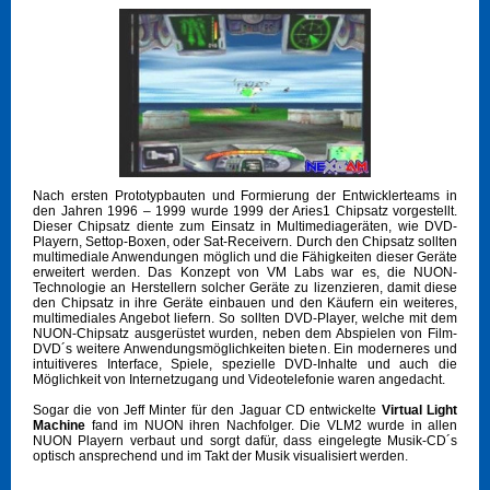
Nach ersten Prototypbauten und Formierung der Entwicklerteams in
den Jahren 1996 – 1999 wurde 1999 der Aries1 Chipsatz vorgestellt.
Dieser Chipsatz diente zum Einsatz in Multimediageräten, wie DVD-
Playern, Settop-Boxen, oder Sat-Receivern. Durch den Chipsatz sollten
multimediale Anwendungen möglich und die Fähigkeiten dieser Geräte
erweitert werden. Das Konzept von VM Labs war es, die NUON-
Technologie an Herstellern solcher Geräte zu lizenzieren, damit diese
den Chipsatz in ihre Geräte einbauen und den Käufern ein weiteres,
multimediales Angebot liefern. So sollten DVD-Player, welche mit dem
NUON-Chipsatz ausgerüstet wurden, neben dem Abspielen von Film-
DVD´s weitere Anwendungsmöglichkeiten bieten. Ein moderneres und
intuitiveres Interface, Spiele, spezielle DVD-Inhalte und auch die
Möglichkeit von Internetzugang und Videotelefonie waren angedacht.
Sogar die von Jeff Minter für den Jaguar CD entwickelte
Virtual Light
Machine
fand im NUON ihren Nachfolger. Die VLM2 wurde in allen
NUON Playern verbaut und sorgt dafür, dass eingelegte Musik-CD´s
optisch ansprechend und im Takt der Musik visualisiert werden.