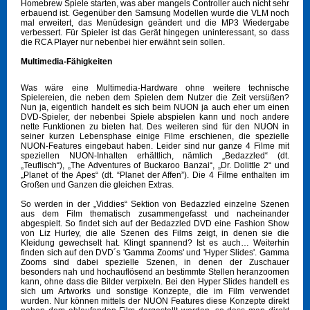
Homebrew Spiele starten, was aber mangels Controller auch nicht sehr
erbauend ist. Gegenüber den Samsung Modellen wurde die VLM noch
mal erweitert, das Menüdesign geändert und die MP3 Wiedergabe
verbessert. Für Spieler ist das Gerät hingegen uninteressant, so dass
die RCA Player nur nebenbei hier erwähnt sein sollen.
Multimedia-Fähigkeiten
Was wäre eine Multimedia-Hardware ohne weitere technische
Spielereien, die neben dem Spielen dem Nutzer die Zeit versüßen?
Nun ja, eigentlich handelt es sich beim NUON ja auch eher um einen
DVD-Spieler, der nebenbei Spiele abspielen kann und noch andere
nette Funktionen zu bieten hat. Des weiteren sind für den NUON in
seiner kurzen Lebensphase einige Filme erschienen, die spezielle
NUON-Features eingebaut haben. Leider sind nur ganze 4 Filme mit
speziellen NUON-Inhalten erhältlich, nämlich „Bedazzled“ (dt.
„Teuflisch“), „The Adventures of Buckaroo Banzai“, „Dr. Dolittle 2“ und
„Planet of the Apes“ (dt. “Planet der Affen”). Die 4 Filme enthalten im
Großen und Ganzen die gleichen Extras.
So werden in der „Viddies“ Sektion von Bedazzled einzelne Szenen
aus dem Film thematisch zusammengefasst und nacheinander
abgespielt. So findet sich auf der Bedazzled DVD eine Fashion Show
von Liz Hurley, die alle Szenen des Films zeigt, in denen sie die
Kleidung gewechselt hat. Klingt spannend? Ist es auch… Weiterhin
finden sich auf den DVD´s 'Gamma Zooms' und 'Hyper Slides'. Gamma
Zooms sind dabei spezielle Szenen, in denen der Zuschauer
besonders nah und hochauflösend an bestimmte Stellen heranzoomen
kann, ohne dass die Bilder verpixeln. Bei den Hyper Slides handelt es
sich um Artworks und sonstige Konzepte, die im Film verwendet
wurden. Nur können mittels der NUON Features diese Konzepte direkt