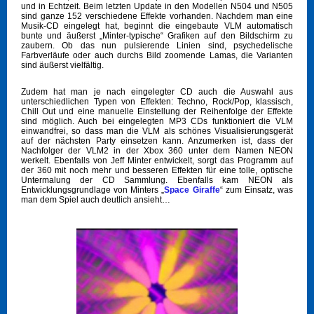
und in Echtzeit. Beim letzten Update in den Modellen N504 und N505
sind ganze 152 verschiedene Effekte vorhanden. Nachdem man eine
Musik-CD eingelegt hat, beginnt die eingebaute VLM automatisch
bunte und äußerst „Minter-typische“ Grafiken auf den Bildschirm zu
zaubern. Ob das nun pulsierende Linien sind, psychedelische
Farbverläufe oder auch durchs Bild zoomende Lamas, die Varianten
sind äußerst vielfältig.
Zudem hat man je nach eingelegter CD auch die Auswahl aus
unterschiedlichen Typen von Effekten: Techno, Rock/Pop, klassisch,
Chill Out und eine manuelle Einstellung der Reihenfolge der Effekte
sind möglich. Auch bei eingelegten MP3 CDs funktioniert die VLM
einwandfrei, so dass man die VLM als schönes Visualisierungsgerät
auf der nächsten Party einsetzen kann. Anzumerken ist, dass der
Nachfolger der VLM2 in der Xbox 360 unter dem Namen NEON
werkelt. Ebenfalls von Jeff Minter entwickelt, sorgt das Programm auf
der 360 mit noch mehr und besseren Effekten für eine tolle, optische
Untermalung der CD Sammlung. Ebenfalls kam NEON als
Entwicklungsgrundlage von Minters „
Space Giraffe
“ zum Einsatz, was
man dem Spiel auch deutlich ansieht…