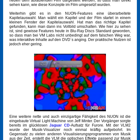
neben dem ablaufenden Film dargestellt werden, so dass man direkt
sehen kann, wie diese Konzepte im Film umgesetzt wurden.
Weiterhin gibt es in den NUON-Features eine überarbeitete
Kapitelauswahl. Man wählt ein Kapitel und der Film startet in einem
kleinen Fenster der Kapitelauswahl. Hat man das richtige Kapitel
gefunden, kann man dann ins Vollbild umschalten. Wie hier zu sehen
ist, sind gewisse Features heute in Blu-Ray Discs Standard geworden,
so dass man bei VM Labs nicht unbedingt auf dem falschen Weg war,
was interaktive Inhalte auf den DVD´s anging. Der praktische Nutzen ist
jedoch eher gering.
Eine weitere nette und auch einzigartige Fähigkeit des NUON ist die
eingebaute Virtual Light Machine von Jeff Minter. Der Vorgänger sorgte
bereits im glücklosen
Jaguar CD
-Aufsatz für Furore. Mit der VLM2
wurde der Musik-Visualizer noch einmal kräftig aufgebohrt. Im
Gegensatz zu vielen anderen Visualisierungsprogrammen von Musik
aus der Zeit, erstellt die VLM die optischen Effekte passend zur Musik