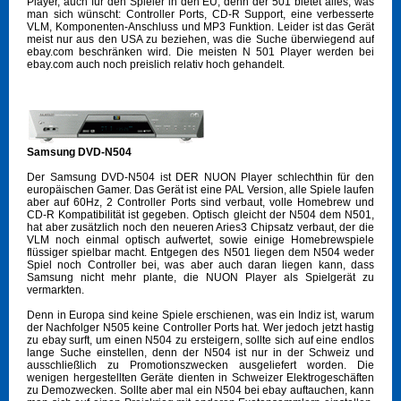
Player, auch für den Spieler in den EU, denn der 501 bietet alles, was
man sich wünscht: Controller Ports, CD-R Support, eine verbesserte
VLM, Komponenten-Anschluss und MP3 Funktion. Leider ist das Gerät
meist nur aus den USA zu beziehen, was die Suche überwiegend auf
ebay.com beschränken wird. Die meisten N 501 Player werden bei
ebay.com auch noch preislich relativ hoch gehandelt.
Samsung DVD-N504
Der Samsung DVD-N504 ist DER NUON Player schlechthin für den
europäischen Gamer. Das Gerät ist eine PAL Version, alle Spiele laufen
aber auf 60Hz, 2 Controller Ports sind verbaut, volle Homebrew und
CD-R Kompatibilität ist gegeben. Optisch gleicht der N504 dem N501,
hat aber zusätzlich noch den neueren Aries3 Chipsatz verbaut, der die
VLM noch einmal optisch aufwertet, sowie einige Homebrewspiele
flüssiger spielbar macht. Entgegen des N501 liegen dem N504 weder
Spiel noch Controller bei, was aber auch daran liegen kann, dass
Samsung nicht mehr plante, die NUON Player als Spielgerät zu
vermarkten.
Denn in Europa sind keine Spiele erschienen, was ein Indiz ist, warum
der Nachfolger N505 keine Controller Ports hat. Wer jedoch jetzt hastig
zu ebay surft, um einen N504 zu ersteigern, sollte sich auf eine endlos
lange Suche einstellen, denn der N504 ist nur in der Schweiz und
ausschließlich zu Promotionszwecken ausgeliefert worden. Die
wenigen hergestellten Geräte dienten in Schweizer Elektrogeschäften
zu Demozwecken. Sollte aber mal ein N504 bei ebay auftauchen, kann