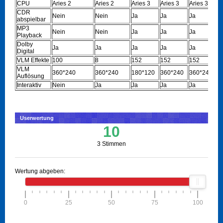
CPU
Aries 2
Aries 2
Aries 3
Aries 3
Aries 3
CDR
Nein
Nein
Ja
Ja
Ja
abspielbar
MP3
Nein
Nein
Ja
Ja
Ja
Playback
Dolby
Ja
Ja
Ja
Ja
Ja
Digital
VLM Effekte
100
8
152
152
152
VLM
360*240
360*240
180*120
360*240
360*240
Auflösung
Interaktiv
Nein
Ja
Ja
Ja
Ja
Userwertung
10
3 Stimmen
Wertung abgeben:
0
25
50
75
100