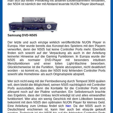
man sich auf einen Preiskrieg mit anderen Exotensammlern einstellen,
der N504 ist nämlich der mit Abstand teuerste NUON Player überhaupt.
Samsung DVD-N505
Der letzte und auch einzige wirklich veröffentlichte NUON Player in
Europa. Hier wurde bereits das Konzept des Spielens mit den Playern
verworfen, denn der N505 hat keine Controller Ports mehr. Ebenfalls
finden sich sowohl auf der Verpackung als auch in der Anleitung
keinerlei Hinweise auf die Gaming Funktionen. In Europa wurde der
N505 als normaler DVD-Player mit besonders intuitiven
Menüfunktionen und einer tollen Light-Machine beworben.
Glücklicherweise ist die Funktion, Spiele abzuspielen, nicht deaktiviert
worden - so kommt es, dass der N505 trotz fehlenden Controller Ports
sowohl alle Homebrew- als auch Originalspiele abspielt.
Wer sich nicht ewig mit der Fernbedienung durch Tempest 3000 quälen
will, dem bleibt die Möglichkeit, seinen N505 nachträglich mit Controller
Ports auszustatten, denn die Kontakte für die Controller Ports sind
allesamt noch auf der Platine vorhanden. Ein Selbstversuch brachte
das Ergebnis, dass der Umbau leicht erledigt ist und alles einwandfrei
funktioniert. Wer also ein wenig Geschick mit dem Lötkolben beweist,
bekommt mit dem N505 den optimalen NUON Player für kleines Geld.
Eine Anleitung zum Umbau findet sich
hier
. Da der N505 auch in
Deutschland erschienen ist, kann hier auch bei ebay.de gekauft
werden. Technisch ist der N505 bis auf die fehlenden Controller Ports