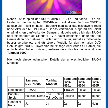
Neben DVDs spielt der NUON auch HD-CD´s und Video CD´s ab.
Leider ist die häufig bei DVD-Playern enthaltene Funktion SVCD´s
abzuspielen nicht enthalten. Bedenkt man aber das mittlerweile recht
hohe Alter der NUON Player, ist das verzeihbar. Aufgrund der leicht
empfindlichen Laufwerke der Samsung Modelle würde ich den NUON
aber niemandem als Standard DVD-Player empfehlen, dafür sind die
Geräte dann doch etwas zu selten und zu teuer, zumal es mittlerweile
besser verarbeitete und günstigere Modelle für den normalen DVD
Genuss gibt. NUON-Player sind heutzutage eher etwas für Gamer, die
einfach alles haben müssen, insbesondere das bis heute exklusive
Tempest 3000
.
Hier noch einige technischen Details der unterschiedlichen NUON
Modelle:
Samsung
Samsung
Samsung
Samsung
Toshiba
DVD-
DVD-
DVD-
DVD-N2000
SD2300
N501
N504
N505
Regioncode
1 (USA)
1 (USA)
1 (USA)
2 (EU)
2 (EU)
Bundle-
The Next
Ballistic+Demo
Ballistic
keines
keines
Spiele
Tetris+Demo
Controller-
Ja
Ja
Ja
Ja
Nein
Ports