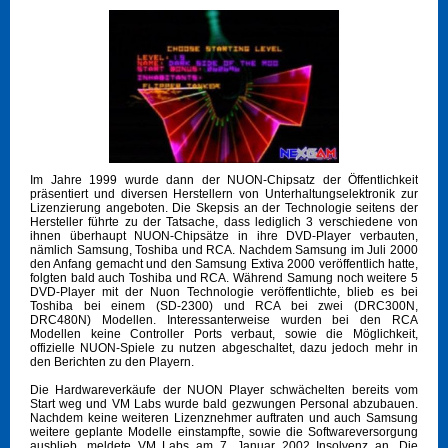
Im Jahre 1999 wurde dann der NUON-Chipsatz der Öffentlichkeit
präsentiert und diversen Herstellern von Unterhaltungselektronik zur
Lizenzierung angeboten. Die Skepsis an der Technologie seitens der
Hersteller führte zu der Tatsache, dass lediglich 3 verschiedene von
ihnen überhaupt NUON-Chipsätze in ihre DVD-Player verbauten,
nämlich Samsung, Toshiba und RCA. Nachdem Samsung im Juli 2000
den Anfang gemacht und den Samsung Extiva 2000 veröffentlich hatte,
folgten bald auch Toshiba und RCA. Während Samung noch weitere 5
DVD-Player mit der Nuon Technologie veröffentlichte, blieb es bei
Toshiba bei einem (SD-2300) und RCA bei zwei (DRC300N,
DRC480N) Modellen. Interessanterweise wurden bei den RCA
Modellen keine Controller Ports verbaut, sowie die Möglichkeit,
offizielle NUON-Spiele zu nutzen abgeschaltet, dazu jedoch mehr in
den Berichten zu den Playern.
Die Hardwareverkäufe der NUON Player schwächelten bereits vom
Start weg und VM Labs wurde bald gezwungen Personal abzubauen.
Nachdem keine weiteren Lizenznehmer auftraten und auch Samsung
weitere geplante Modelle einstampfte, sowie die Softwareversorgung
ausblieb, meldete VM Labs am 7. Januar 2002 Insolvenz an. Die