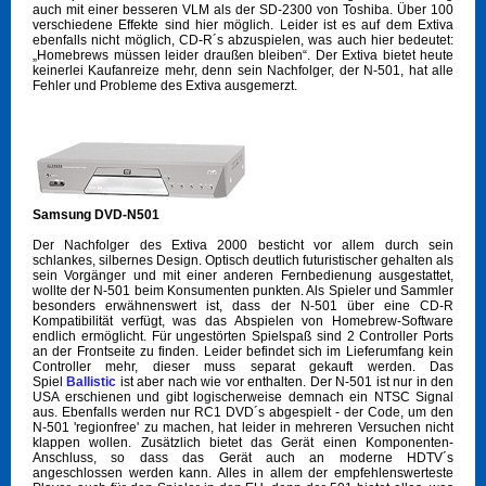
auch mit einer besseren VLM als der SD-2300 von Toshiba. Über 100
verschiedene Effekte sind hier möglich. Leider ist es auf dem Extiva
ebenfalls nicht möglich, CD-R´s abzuspielen, was auch hier bedeutet:
„Homebrews müssen leider draußen bleiben“. Der Extiva bietet heute
keinerlei Kaufanreize mehr, denn sein Nachfolger, der N-501, hat alle
Fehler und Probleme des Extiva ausgemerzt.
Samsung DVD-N501
Der Nachfolger des Extiva 2000 besticht vor allem durch sein
schlankes, silbernes Design. Optisch deutlich futuristischer gehalten als
sein Vorgänger und mit einer anderen Fernbedienung ausgestattet,
wollte der N-501 beim Konsumenten punkten. Als Spieler und Sammler
besonders erwähnenswert ist, dass der N-501 über eine CD-R
Kompatibilität verfügt, was das Abspielen von Homebrew-Software
endlich ermöglicht. Für ungestörten Spielspaß sind 2 Controller Ports
an der Frontseite zu finden. Leider befindet sich im Lieferumfang kein
Controller mehr, dieser muss separat gekauft werden. Das
Spiel
Ballistic
ist aber nach wie vor enthalten. Der N-501 ist nur in den
USA erschienen und gibt logischerweise demnach ein NTSC Signal
aus. Ebenfalls werden nur RC1 DVD´s abgespielt - der Code, um den
N-501 'regionfree' zu machen, hat leider in mehreren Versuchen nicht
klappen wollen. Zusätzlich bietet das Gerät einen Komponenten-
Anschluss, so dass das Gerät auch an moderne HDTV´s
angeschlossen werden kann. Alles in allem der empfehlenswerteste