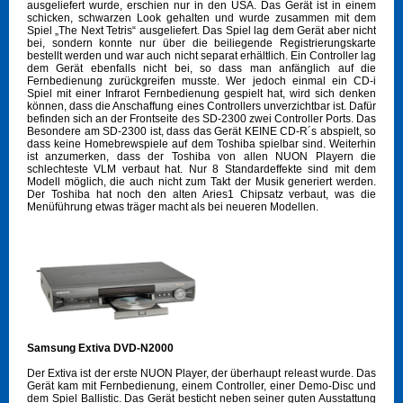
ausgeliefert wurde, erschien nur in den USA. Das Gerät ist in einem
schicken, schwarzen Look gehalten und wurde zusammen mit dem
Spiel „The Next Tetris“ ausgeliefert. Das Spiel lag dem Gerät aber nicht
bei, sondern konnte nur über die beiliegende Registrierungskarte
bestellt werden und war auch nicht separat erhältlich. Ein Controller lag
dem Gerät ebenfalls nicht bei, so dass man anfänglich auf die
Fernbedienung zurückgreifen musste. Wer jedoch einmal ein CD-i
Spiel mit einer Infrarot Fernbedienung gespielt hat, wird sich denken
können, dass die Anschaffung eines Controllers unverzichtbar ist. Dafür
befinden sich an der Frontseite des SD-2300 zwei Controller Ports. Das
Besondere am SD-2300 ist, dass das Gerät KEINE CD-R´s abspielt, so
dass keine Homebrewspiele auf dem Toshiba spielbar sind. Weiterhin
ist anzumerken, dass der Toshiba von allen NUON Playern die
schlechteste VLM verbaut hat. Nur 8 Standardeffekte sind mit dem
Modell möglich, die auch nicht zum Takt der Musik generiert werden.
Der Toshiba hat noch den alten Aries1 Chipsatz verbaut, was die
Menüführung etwas träger macht als bei neueren Modellen.
Samsung Extiva DVD-N2000
Der Extiva ist der erste NUON Player, der überhaupt releast wurde. Das
Gerät kam mit Fernbedienung, einem Controller, einer Demo-Disc und
dem Spiel Ballistic. Das Gerät besticht neben seiner guten Ausstattung