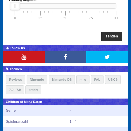
0
25
50
75
100
senden
Follow us
Themen
Reviews
Nintendo
Nintendo DS
m_o
PAL
USK 6
7.0 - 7.9
archiv
Children of Mana Daten
Genre
-
Spieleranzahl
1 - 4