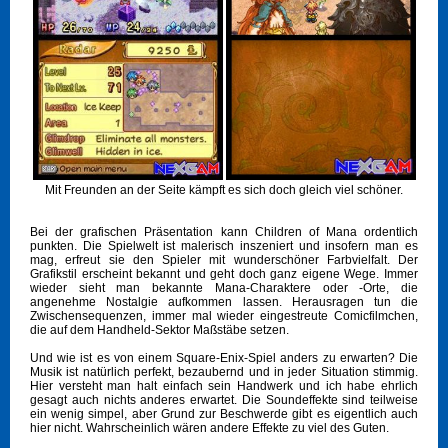
Mit Freunden an der Seite kämpft es sich doch gleich viel schöner.
Bei der grafischen Präsentation kann Children of Mana ordentlich
punkten. Die Spielwelt ist malerisch inszeniert und insofern man es
mag, erfreut sie den Spieler mit wunderschöner Farbvielfalt. Der
Grafikstil erscheint bekannt und geht doch ganz eigene Wege. Immer
wieder sieht man bekannte Mana-Charaktere oder -Orte, die
angenehme Nostalgie aufkommen lassen. Herausragen tun die
Zwischensequenzen, immer mal wieder eingestreute Comicfilmchen,
die auf dem Handheld-Sektor Maßstäbe setzen.
Und wie ist es von einem Square-Enix-Spiel anders zu erwarten? Die
Musik ist natürlich perfekt, bezaubernd und in jeder Situation stimmig.
Hier versteht man halt einfach sein Handwerk und ich habe ehrlich
gesagt auch nichts anderes erwartet. Die Soundeffekte sind teilweise
ein wenig simpel, aber Grund zur Beschwerde gibt es eigentlich auch
hier nicht. Wahrscheinlich wären andere Effekte zu viel des Guten.