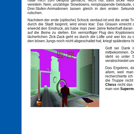
hätte mich zum Gespött gemacht. Nicht nur, dass dicke Neb
vereiteln. Nein, unzählige Slowdowns, reinploppende Gebäude, c
Drei-Stufen-Animationen lassen gleich in den ersten Seku
rutschen.
Nachdem der erste (optische) Schock verdaut ist und die erste T
durch die Stadt beginnt, wird eines klar: Das Grauen erreicht
erweckt den Eindruck, als habe man zwei Jahre fieberhaft daran 
auf die Beine zu stellen. Ein vernünftiger Flug des Kryptonier
lächerlichen Zick-Zack geht es durch die Lüfte und wer bis zu
den bösen Jungs noch nicht abgeschaltet hat, kriegt spätestens hi
Gott sei Dank i
mitbekommen. Den
steht so unter 
verabschiedet und
Das Ergebnis, da
allem, weil man
recherchierte ic
die Truppe nicht
Chess
nicht das 
man von
Superm