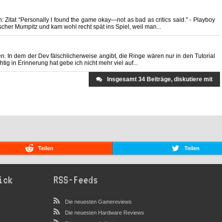
itat “Personally I found the game okay—not as bad as critics said." - Playboy
cher Mumpitz und kam wohl recht spät ins Spiel, weil man...
n. In dem der Dev fälschlicherweise angibt, die Ringe wären nur in den Tutorial
ig in Erinnerung hat gebe ich nicht mehr viel auf...
Insgesamt 34 Beiträge, diskutiere mit
Teilen
Teilen
ick
RSS-Feeds
Die neuesten Gamereviews
Die neuesten Hardware Reviews