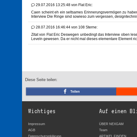
29.07.2016 13:25:48
von
Flat Eric:
Caen scheint eh ein seltsames Erinnerungsvermögen zu haben: Z
Interview Die Ringe sind sowieso zum vergessen, designtechnis
28.07.2016 16:46:44
von
108 Sterne:
Zitat von Flat Eric Deswegen unbedingt das Interview oben lese
Leveln gewesen. Da er nicht mal dieses elementare Element richt
Diese Seite teilen:
Teilen
Wichtiges
Auf einen Bl
Impressum
ÜBER NEXGAM
AGB
Team
Datenschutzerklärung
ARTIKEL FINDEN