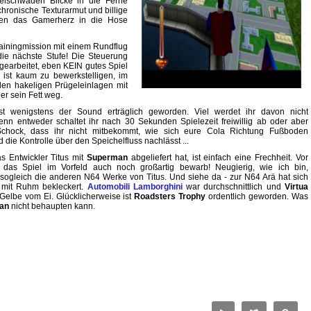
elschwaden Blicke in die Ferne
hronische Texturarmut und billige
nden das Gamerherz in die Hose
rainingmission mit einem Rundflug
 die nächste Stufe! Die Steuerung
gearbeitet, eben KEIN gutes Spiel
s ist kaum zu bewerkstelligen, im
 den hakeligen Prügeleinlagen mit
er sein Fett weg.
st wenigstens der Sound erträglich geworden. Viel werdet ihr davon nicht
n entweder schaltet ihr nach 30 Sekunden Spielezeit freiwillig ab oder aber
Schock, dass ihr nicht mitbekommt, wie sich eure Cola Richtung Fußboden
 die Kontrolle über den Speichelfluss nachlässt ...
s Entwickler Titus mit
Superman
abgeliefert hat, ist einfach eine Frechheit. Vor
 das Spiel im Vorfeld auch noch großartig bewarb! Neugierig, wie ich bin,
h sogleich die anderen N64 Werke von Titus. Und siehe da - zur N64 Arä hat sich
 mit Ruhm bekleckert.
Automobili Lamborghini
war durchschnittlich und
Virtua
Gelbe vom Ei. Glücklicherweise ist
Roadsters Trophy
ordentlich geworden. Was
an
nicht behaupten kann.