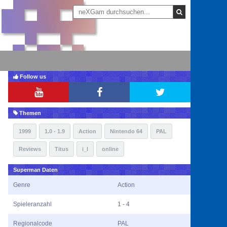
Follow us
Themen
1999
1.0 - 1.9
Action
Nintendo 64
PAL
Reviews
Titus
i_l
online
Superman Daten
Genre
Action
Spieleranzahl
1 - 4
Regionalcode
PAL