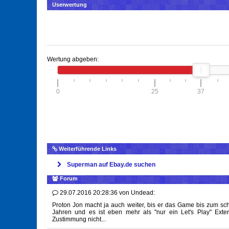
Userwertung
Wertung abgeben:
0
25
37
Weiterführende Links
Superman auf Ebay.de suchen
Forum
29.07.2016 20:28:36
von
Undead:
Proton Jon macht ja auch weiter, bis er das Game bis zum schl
Jahren und es ist eben mehr als "nur ein Let's Play" Exte
Zustimmung nicht...