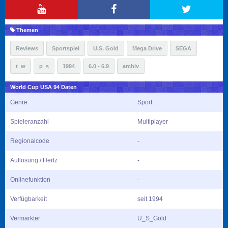
Themen
Reviews
Sportspiel
U.S. Gold
Mega Drive
SEGA
t_w
p_s
1994
6.0 - 6.9
archiv
World Cup USA 94 Daten
Genre
Sport
Spieleranzahl
Multiplayer
Regionalcode
-
Auflösung / Hertz
-
Onlinefunktion
-
Verfügbarkeit
seit 1994
Vermarkter
U_S_Gold