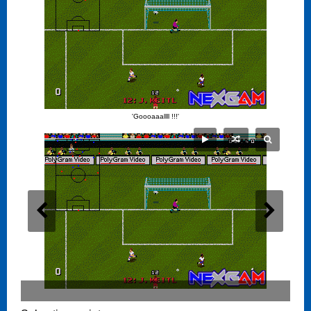
'Goooaaallll !!!'