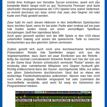
Größe ihrer Kollegen von Sensible Soccer erreichen, spielt sich das
komplette Match längst nicht so gut. Technische Finessen sind dank
überharter Herangehensweise der CPU-Spieler eine wahre Seltenheit,
es kommt durchaus vor, dass schon mal zwei, drei Gegner mit roter
Karte vom Platz gestellt werden.
Zwar habt ihr nach diesen Aktionen in den betreffenen Spielräumen
dann leichtes Spiel; wenn ihr bei jeder Partie aber erstmal auf ein paar
rote Karten warten müsst, um einen vernünftigen Spielfluss
hinzukriegen, läuft hier irgendwas falsch.
Auch ganz generell spielen sich die WM Spiele in den USA etwas
unbeholfen hakelig und lassen die spielerische Tiefe so mancher
Konkurrenten aus den gleichen Jahren vermissen.
Zudem gesellt sich auch noch eine durchwachsene technische
Präsentation. Relativ öde Spielfelder zeigen sich aus der
Vogelperspektive, dazu dann ein paar Klonkicker aus der Retorte -
fertig die nächste Lizenzkickerei! Immerhin findet sich hier der von uns
in der Game Gear Version schmerzlich vermisste "Radar" wieder, der
eindeutig über nahstehende Mitspieler und Gegner Auskunft gibt.
Richtig enttäuschend dann der Sound - durchgehende Stille, nur selten
von jähen Jubelschreien durchbrochen, lässt fast so etwas wie
andächtige Friedhofsatmosphäre aufkommen. Warum man hier nicht
noch eine peppige Melodie eingespielt hat oder zumindest die
Soundeffekte verstärkte, wird wohl für ewig ein Geheimnis der
Programmierer bleiben.