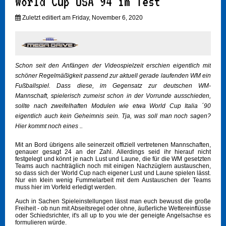
World Cup USA 94 im Test
Zuletzt editiert am Friday, November 6, 2020
Schon seit den Anfängen der Videospielzeit erschien eigentlich mit
schöner Regelmäßigkeit passend zur aktuell gerade laufenden WM ein
Fußballspiel. Dass diese, im Gegensatz zur deutschen WM-
Mannschaft, spielerisch zumeist schon in der Vorrunde ausschieden,
sollte nach zweifelhaften Modulen wie etwa World Cup Italia ´90
eigentlich auch kein Geheimnis sein. Tja, was soll man noch sagen?
Hier kommt noch eines ..
Mit an Bord übrigens alle seinerzeit offiziell vertretenen Mannschaften,
genauer gesagt 24 an der Zahl. Allerdings seid ihr hierauf nicht
festgelegt und könnt je nach Lust und Laune, die für die WM gesetzten
Teams auch nachträglich noch mit einigen Nachzüglern austauschen,
so dass sich der World Cup nach eigener Lust und Laune spielen lässt.
Nur ein klein wenig Fummelarbeit mit dem Austauschen der Teams
muss hier im Vorfeld erledigt werden.
Auch in Sachen Spieleinstellungen lässt man euch bewusst die große
Freiheit - ob nun mit Abseitsregel oder ohne, äußerliche Wettereinflüsse
oder Schiedsrichter, it's all up to you wie der geneigte Angelsachse es
formulieren würde.