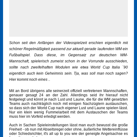
Schon seit den Anfängen der Videospielzeit erschien eigentlich mit
schöner Regelmäßigkeit passend zur aktuell gerade laufenden WM ein
Fußballspiel. Dass diese, im Gegensatz zur deutschen WM-
Mannschaft, spielerisch zumeist schon in der Vorrunde ausschieden,
sollte nach zweifelhaften Modulen wie etwa World Cup Italia ´90
eigentlich auch kein Geheimnis sein. Tja, was soll man noch sagen?
Hier kommt noch eines ..
Mit an Bord übrigens alle seinerzeit offiziell vertretenen Mannschaften,
genauer gesagt 24 an der Zahl. Allerdings seid ihr hierauf nicht
festgelegt und könnt je nach Lust und Laune, die für die WM gesetzten
Teams auch nachträglich noch mit einigen Nachzüglern austauschen,
so dass sich der World Cup nach eigener Lust und Laune spielen lässt.
Nur ein klein wenig Fummelarbeit mit dem Austauschen der Teams
muss hier im Vorfeld erledigt werden.
Auch in Sachen Spieleinstellungen lässt man euch bewusst die große
Freiheit - ob nun mit Abseitsregel oder ohne, äußerliche Wettereinflüsse
oder Schiedsrichter, it's all up to you wie der geneigte Angelsachse es