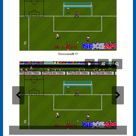
'Goooaaallll !!!'