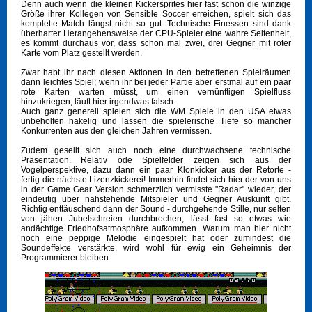
Denn auch wenn die kleinen Kickersprites hier fast schon die winzige
Größe ihrer Kollegen von Sensible Soccer erreichen, spielt sich das
komplette Match längst nicht so gut. Technische Finessen sind dank
überharter Herangehensweise der CPU-Spieler eine wahre Seltenheit,
es kommt durchaus vor, dass schon mal zwei, drei Gegner mit roter
Karte vom Platz gestellt werden.
Zwar habt ihr nach diesen Aktionen in den betreffenen Spielräumen
dann leichtes Spiel; wenn ihr bei jeder Partie aber erstmal auf ein paar
rote Karten warten müsst, um einen vernünftigen Spielfluss
hinzukriegen, läuft hier irgendwas falsch.
Auch ganz generell spielen sich die WM Spiele in den USA etwas
unbeholfen hakelig und lassen die spielerische Tiefe so mancher
Konkurrenten aus den gleichen Jahren vermissen.
Zudem gesellt sich auch noch eine durchwachsene technische
Präsentation. Relativ öde Spielfelder zeigen sich aus der
Vogelperspektive, dazu dann ein paar Klonkicker aus der Retorte -
fertig die nächste Lizenzkickerei! Immerhin findet sich hier der von uns
in der Game Gear Version schmerzlich vermisste "Radar" wieder, der
eindeutig über nahstehende Mitspieler und Gegner Auskunft gibt.
Richtig enttäuschend dann der Sound - durchgehende Stille, nur selten
von jähen Jubelschreien durchbrochen, lässt fast so etwas wie
andächtige Friedhofsatmosphäre aufkommen. Warum man hier nicht
noch eine peppige Melodie eingespielt hat oder zumindest die
Soundeffekte verstärkte, wird wohl für ewig ein Geheimnis der
Programmierer bleiben.