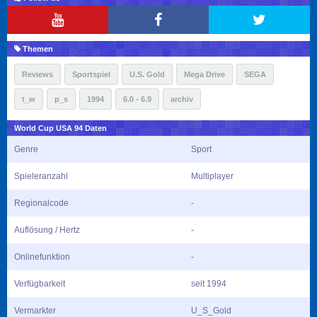
Themen
Reviews
Sportspiel
U.S. Gold
Mega Drive
SEGA
t_w
p_s
1994
6.0 - 6.9
archiv
World Cup USA 94 Daten
Genre
Sport
Spieleranzahl
Multiplayer
Regionalcode
-
Auflösung / Hertz
-
Onlinefunktion
-
Verfügbarkeit
seit 1994
Vermarkter
U_S_Gold