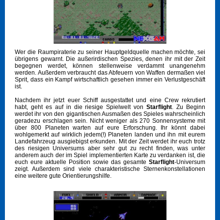
Wer die Raumpiraterie zu seiner Hauptgeldquelle machen möchte, sei
übrigens gewarnt. Die außerirdischen Spezies, denen ihr mit der Zeit
begegnen werdet, können stellenweise verdammt unangenehm
werden. Außerdem verbraucht das Abfeuern von Waffen dermaßen viel
Sprit, dass ein Kampf wirtschaftlich gesehen immer ein Verlustgeschäft
ist.
Nachdem ihr jetzt euer Schiff ausgestattet und eine Crew rekrutiert
habt, geht es auf in die riesige Spielwelt von
Starflight
. Zu Beginn
werdet ihr von den gigantischen Ausmaßen des Spieles wahrscheinlich
geradezu erschlagen sein. Nicht weniger als 270 Sonnensysteme mit
über 800 Planeten warten auf eure Erforschung. Ihr könnt dabei
wohlgemerkt auf wirklich jedem(!) Planeten landen und ihn mit eurem
Landefahrzeug ausgiebigst erkunden. Mit der Zeit werdet ihr euch trotz
des riesigen Universums aber sehr gut zu recht finden, was unter
anderem auch der im Spiel implementierten Karte zu verdanken ist, die
euch eure aktuelle Position sowie das gesamte
Starflight
-Universum
zeigt. Außerdem sind viele charakteristische Sternenkonstellationen
eine weitere gute Orientierungshilfe.