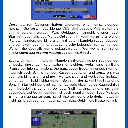
Diese ganzen Optionen haben allerdings einen entscheidenden
Nachteil: Sie kosten jede Menge Mu's. Und besagte Mu's wollen erst
einmal verdient werden. Was Geldquellen angeht, offeriert euch
Starflight
ebenfalls jede Menge Optionen. Ihr könnt auf mineralreichen
Planeten landen, die Mineralien mit eurem Landefahrzeug abbauen
und verhökern oder ihr fangt außerirdische Lebensformen auf fremden
Welten, die ebenfalls gerne gekauft werden. Wer wollte nicht schon
immer einen aggressiven Riesenseestern als Haustier...
Zusätzlich könnt ihr, falls ihr Planeten mit erdähnlichen Bedingungen
entdeckt, diese zur Kolonisation empfehlen, wofür eine stattliche
Prämie von Interstel ansteht. Die ganz bösen Buben unter euch können
natürlich auch Schiffe fremder Rassen überfallen und zerstören, was
ebenfalls Mineralien, und noch viel wichtiger und wertvoller, Treibstoff
bringt. Ja, ihr habt richtig gehört. Selbst in der Zukunft läuft nix ohne
Sprit. In
Starflight
benötigt man für fast jede Aktion eures Raumschiffes
den Treibstoff „Endurium“. Der gute Stoff hat anscheinend nicht nur
besonders viel Octan, sondern ist auch ziemlich teuer. 1000 Mu's pro
Einheit um genau zu sein. Es ist also zwingend erforderlich, dass ihr
nicht nur forscht, sondern auch schaut, dass Geld in die Kasse kommt.