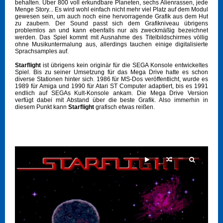
behalten. Über 800 voll erkundbare Planeten, sechs Alienrassen, jede
Menge Story... Es wird wohl einfach nicht mehr viel Platz auf dem Modul
gewesen sein, um auch noch eine hervorragende Grafik aus dem Hut
zu zaubern. Der Sound passt sich dem Grafikniveau übrigens
problemlos an und kann ebenfalls nur als zweckmäßig bezeichnet
werden. Das Spiel kommt mit Ausnahme des Titelbildschirmes völlig
ohne Musikuntermalung aus, allerdings tauchen einige digitalisierte
Sprachsamples auf.
Starflight
ist übrigens kein originär für die SEGA Konsole entwickeltes
Spiel. Bis zu seiner Umsetzung für das Mega Drive hatte es schon
diverse Stationen hinter sich. 1986 für MS-Dos veröffentlicht, wurde es
1989 für Amiga und 1990 für Atari ST Computer adaptiert, bis es 1991
endlich auf SEGAs Kult-Konsole ankam. Die Mega Drive Version
verfügt dabei mit Abstand über die beste Grafik. Also immerhin in
diesem Punkt kann
Starflight
grafisch etwas reißen.