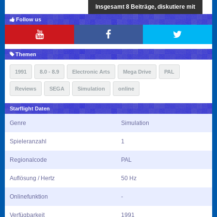
Insgesamt 8 Beiträge, diskutiere mit
Follow us
Themen
1991
8.0 - 8.9
Electronic Arts
Mega Drive
PAL
Reviews
SEGA
Simulation
online
Starflight Daten
Genre
Simulation
Spieleranzahl
1
Regionalcode
PAL
Auflösung / Hertz
50 Hz
Onlinefunktion
-
Verfügbarkeit
1991