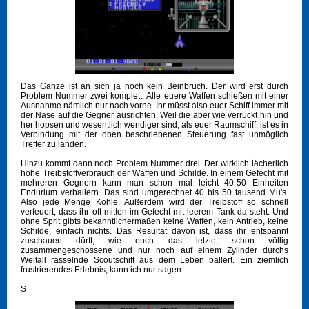
Das Ganze ist an sich ja noch kein Beinbruch. Der wird erst durch
Problem Nummer zwei komplett. Alle euere Waffen schießen mit einer
Ausnahme nämlich nur nach vorne. Ihr müsst also euer Schiff immer mit
der Nase auf die Gegner ausrichten. Weil die aber wie verrückt hin und
her hopsen und wesentlich wendiger sind, als euer Raumschiff, ist es in
Verbindung mit der oben beschriebenen Steuerung fast unmöglich
Treffer zu landen.
Hinzu kommt dann noch Problem Nummer drei. Der wirklich lächerlich
hohe Treibstoffverbrauch der Waffen und Schilde. In einem Gefecht mit
mehreren Gegnern kann man schon mal leicht 40-50 Einheiten
Endurium verballern. Das sind umgerechnet 40 bis 50 tausend Mu's.
Also jede Menge Kohle. Außerdem wird der Treibstoff so schnell
verfeuert, dass ihr oft mitten im Gefecht mit leerem Tank da steht. Und
ohne Sprit gibts bekanntlichermaßen keine Waffen, kein Antrieb, keine
Schilde, einfach nichts. Das Resultat davon ist, dass ihr entspannt
zuschauen dürft, wie euch das letzte, schon völlig
zusammengeschossene und nur noch auf einem Zylinder durchs
Weltall rasselnde Scoutschiff aus dem Leben ballert. Ein ziemlich
frustrierendes Erlebnis, kann ich nur sagen.
S