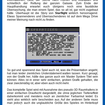
Informationen, Geld, der Suche nach Ruinen und Artefakten und
schließlich der Rettung der ganzen Galaxie. Zum Ende der
Haupthandlung erwartet euch übrigens noch eine faustdicke
Überraschung, die man einem Spiel, das so alt ist, gar nicht zugetraut
hätte. Überhaupt ist die Story von
Starflight
wirklich hervorragend.
Etwas Spannenderes und Überraschenderes ist auf dem Mega Drive
meiner Meinung nach nicht zu finden.
So gut und spannend das Spiel auch ist, was die Präsentation angeht,
hat man leider ziemliches Understatement walten lassen. Kurz gesagt,
von der Grafik her, hätte das ganze auch ein Master System Titel sein
können. Alles ist in einer sehr einfachen, groben Grafik gehalten, die
zwar zweckmäßig ist, aber eben auch nicht mehr.
Das komplette Spiel wird mit Ausnahme des pseudo-3D Raumhafens in
einer einfachen Draufsicht dargestellt, die ohne jeglichen Tiefeneffekt
daherkommt und meistens noch an ziemlicher Farbarmut leidet. Es
sieht also wirklich sehr bescheiden aus. Auf der anderen Seite muss
man jedoch auch die unglaubliche Größe des Spieles im Hinterkopf