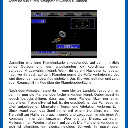
könnt ihr nun euren Navigator anweisen zu landen.
Daraufhin wird eine Planetenkarte eingeblendet, auf der ihr mittels
eines Cursors und den altbekannten x/y Koordinaten euren
Landepunkt auswählen könnt. Wenn ihr eurem Navigator kundgetan
habt, wo ihr euch auf dem Planeten gerne die Füße vertreten würdet,
wird dieser den Landeanflug einleiten. Das Bild wechselt nun und zeigt
euer Raumschiff im Flug über die Planetenoberfläche.
Nach dem Aufsetzen steigt ihr in euer kleines Landefahrzeug um, mit
dem ihr nun die Planetenoberfläche erkunden könnt. Dabei müsst ihr
jedoch berücksichtigen, dass auch euer Planetenflitzer nur einen
begrenzten Treibstoffvorrat hat. Ist der erschöpft, ist das Fahrzeug mit
allen aufgelesenen Mineralien, Tieren und Artefakten verloren. Zum
Glück warnt euch das Spiel immer mit einem Signalton, wenn der
Treibstoff zur Hälfte verbraucht wurde und zeigt euch mittels einer Art
Kompass immer den kürzesten Weg und die Distanz zu eurem
Mutterschiff an. Wieder mal sehr gut gelöst. Die Planetenerkundung an
sich ist allerdings ein zweischneidiges Schwert. Ihr müsst euch