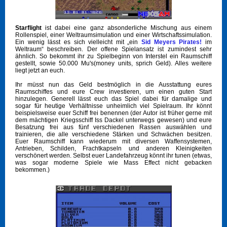
Starflight
ist dabei eine ganz absonderliche Mischung aus einem
Rollenspiel, einer Weltraumsimulation und einer Wirtschaftssimulation.
Ein wenig lässt es sich vielleicht mit „ein
Sid Meyers Pirates!
im
Weltraum“ beschreiben. Der offene Spielansatz ist zumindest sehr
ähnlich. So bekommt ihr zu Spielbeginn von Interstel ein Raumschiff
gestellt, sowie 50.000 Mu's(money units, sprich Geld). Alles weitere
liegt jetzt an euch.
Ihr müsst nun das Geld bestmöglich in die Ausstattung eures
Raumschiffes und eure Crew investieren, um einen guten Start
hinzulegen. Generell lässt euch das Spiel dabei für damalige und
sogar für heutige Verhältnisse unheimlich viel Spielraum. Ihr könnt
beispielsweise euer Schiff frei benennen (der Autor ist früher gerne mit
dem mächtigen Kriegsschiff Iss Dackel unterwegs gewesen) und eure
Besatzung frei aus fünf verschiedenen Rassen auswählen und
trainieren, die alle verschiedene Stärken und Schwächen besitzen.
Euer Raumschiff kann wiederum mit diversen Waffensystemen,
Antrieben, Schilden, Frachtkapseln und anderen Kleinigkeiten
verschönert werden. Selbst euer Landefahrzeug könnt ihr tunen (etwas,
was sogar moderne Spiele wie Mass Effect nicht gebacken
bekommen.)