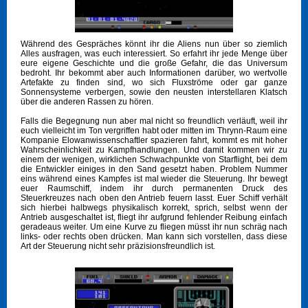
Während des Gespräches könnt ihr die Aliens nun über so ziemlich
Alles ausfragen, was euch interessiert. So erfahrt ihr jede Menge über
eure eigene Geschichte und die große Gefahr, die das Universum
bedroht. Ihr bekommt aber auch Informationen darüber, wo wertvolle
Artefakte zu finden sind, wo sich Fluxströme oder gar ganze
Sonnensysteme verbergen, sowie den neusten interstellaren Klatsch
über die anderen Rassen zu hören.
Falls die Begegnung nun aber mal nicht so freundlich verläuft, weil ihr
euch vielleicht im Ton vergriffen habt oder mitten im Thrynn-Raum eine
Kompanie Elowanwissenschaftler spazieren fahrt, kommt es mit hoher
Wahrscheinlichkeit zu Kampfhandlungen. Und damit kommen wir zu
einem der wenigen, wirklichen Schwachpunkte von Starflight, bei dem
die Entwickler einiges in den Sand gesetzt haben. Problem Nummer
eins während eines Kampfes ist mal wieder die Steuerung. Ihr bewegt
euer Raumschiff, indem ihr durch permanenten Druck des
Steuerkreuzes nach oben den Antrieb feuern lasst. Euer Schiff verhält
sich hierbei halbwegs physikalisch korrekt, sprich, selbst wenn der
Antrieb ausgeschaltet ist, fliegt ihr aufgrund fehlender Reibung einfach
geradeaus weiter. Um eine Kurve zu fliegen müsst ihr nun schräg nach
links- oder rechts oben drücken. Man kann sich vorstellen, dass diese
Art der Steuerung nicht sehr präzisionsfreundlich ist.