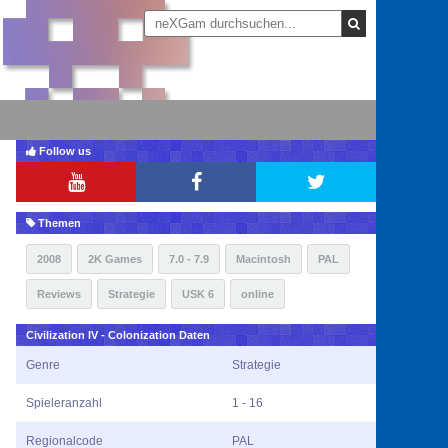
Follow us
Themen
2008
2K Games
7.0 - 7.9
Macintosh
PAL
Reviews
Strategie
USK 6
online
Civilization IV - Colonization Daten
Genre
Strategie
Spieleranzahl
1 - 16
Regionalcode
PAL