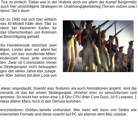
 Tick zu einfach. Dabei war in der Historie doch vor allem der Kampf Bürgermiliz
auch hier umsichtigere Strategien im Unabhängigkeitskrieg (Terrain nutzen usw.)
ckend. Sei‘s drum.
ch zu 1995 hat sich hier wirklich
nes KI-Modell hätte dem Titel zu
ndere bei kleineren Karten für
, das Überschreiben von Kolonien
ine Berechtigung gehabt.
sche Handelsroute zwischen zwei
ätigen. Leider aber vor allem bei
nktion, um das ausufernde Mikro-
ndenziell muss jede einzelne
en. Zwar ist Colonization immer
-Strategiespiel nicht behaupten
gen der vielen Jahre klar zutage.
s den 90er Jahren mit dem Look von
le etwas angestaubt. Sowohl was Texturen als auch Animationen angeht, sind die
dererseits ist das bei einem Strategiespiel ohnehin eher zu verschmerzen und
romiss. So reicht hier schon eine 1,8 Ghz CPU (Intel Core Duo), 10.5 Leopard, 1
 etwas älterer Macs noch in den Genuss kommen.
verschiedenen Größen bereits vorhanden. Wer mehr will, kann von Seiten wie
niversellen Formats sind diese sowohl auf PC als ebenso dem Mac nutzbar.