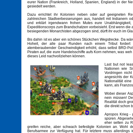
eurer Nation (Frankreich, Holland, Spanien, England) in der Neu
gesiedelt werden.
Dazu errichtet ihr Kolonien neben oder auf geeigneten Res
zahlreichen Stadtverbesserungen aus, handelt mit Indianern 
und erklärt irgendwann frohen Mutes eure Unabhängigkeit,
Expeditionscorps zum Brandschatzen vorbeisieht. Erst wenn die a
besiegenden Monarchisten abgezogen sind, dürft ihr euch im Gl
Bis dahin ist es aber ein schönes Stückchen Wegstrecke. Da wär
Hoheit, der alle paar Runden nach einem Tribut fordert 
atemberaubender Geschwindigkeit erhöht, dass selbst BRD-Pol
Piraten auf, die eure Handelsschiffe aufs Korn nehmen, was weh 
dieses Leid nachvollziehen können.
Last but not leas
Nationen wie Si
Vordringen nicht
angesichts der K
Nationalität ein
kann, als Franzos
Wobei dieser Asp
nein müssen! De
Realität doch gr
die direkt schon 
Apropos Krieg - g
spüren. Abgesehe
eher selten zu R
greifen reiche, aber schwach befestigte Kolonien an. Wohl de
Berufsarmee zur Verfügung hat. Für letztere muss allerdings