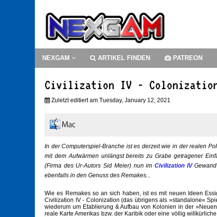
NEXGAM
ARTIKEL FINDEN
PATREON
Civilization IV - Colonizatio
Zuletzt editiert am Tuesday, January 12, 2021
In der Computerspiel-Branche ist es derzeit wie in der realen Po
mit dem Aufwärmen unlängst bereits zu Grabe getragener Einf
(Firma des Ur-Autors Sid Meier) nun im
Civilization IV
Gewand e
ebenfalls in den Genuss des Remakes...
Wie es Remakes so an sich haben, ist es mit neuen Ideen Essig
Civilization IV - Colonization (das übrigens als »standalone« Spiel
wiederum um Etablierung & Aufbau von Kolonien in der »Neuen
reale Karte Amerikas bzw. der Karibik oder eine völlig willkürlich