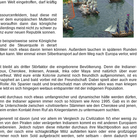
en Welt eingetroffen, darf kräftig
sourcenfeldern, baut diese mit
oder dem europäischen Mutterland
 woraufhin dann das königliche
llerdings meist nicht zu schwer zu
anz eurer neuen Republik sonnen.
e beispielsweise seine Königliche
und die Steuerquote in derart
itiker noch etwas davon lernen können. Außerdem tauchen in späteren Runden
tun kann. Wer einmal einen Silbertransport auf dem Weg nach Europa verlor, wird
t bleibt als dritter Störfaktor die eingeborene Bevölkerung. Denn die Indianer-
oux, Cherokee, Irokesen, Arawak, Inka oder Maya sind natürlich über euer
 erfreut. Wird eure erste Kolonie zumeist noch freundlich aufgenommen, ist es
nappheit an Land bald vorbei mit der Freundschaft. Dabei spielt aber auch eure
e Rolle: Als Spanier raubt und brandschatzt man ohnehin alles was man kriegen
e lebt es sich hingegen weitaus entspannter mit der indigenen Population.
ekt durchaus noch etwas umfangreicher und dynamischer hätte werden dürfen,
nn die Indianer agieren immer noch so hölzern wie Anno 1995. Gab es in der
oße Unterschiede zwischen »zivilisierten« Stämmen wie den Cherokee und jenen,
beim ersten Kontakt ihren Ruf als Kriegerstamm zu untermauern suchten.
enerell ist davon (und vor allem im Vergleich zu Civilization IV) eher wenig zu
n von den Piraten oder verärgerten Indianern kommt es mit anderen Europäern
eibereien. Jedoch nutzen diese mitunter durchaus ihre Machtposition aus und
m, der rasch eine schlagkräftige Miliz aufstellen kann oder eine großzügige
 immer noch kein Sold aufgebracht werden, sehr seltsam - denn dadurch wird